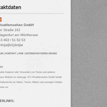
aktdaten
rivatfernsehen GmbH
her Straße 161
lagenfurt am Wörthersee
3 463 / 51 52 53
nfo[at]kt1[dot]at
SUM
|
KONTAKT
|
AGB
|
DATENSCHUTZERKLÄRUNG
HT:
aubte Kopieren oder Verwenden von Texten und anderen
ieser Website ist untersagt. KT1 Privatfernsehen GmbH behält
Urheberrechte an Videos, Texten, Bildern und sonstigen Inhalten
site vor.
ERLINKS: