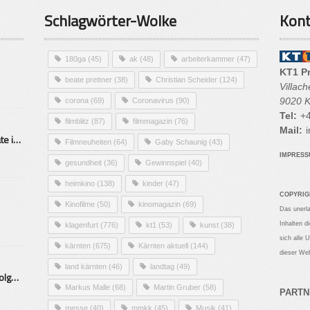
Schlagwörter-Wolke
Kont
180ga
(45)
ak
(48)
arbeiterkammer
(47)
KT1 P
beate prettner
(38)
Christian Scheider
(124)
Villac
9020 K
corona
(69)
Coronavirus
(90)
Tel:
+4
filmblitz
(87)
filmmagazin
(76)
Mail:
i
Alarmierende Selbstmordrate in Kärnten
Filmneuheiten
(64)
Gaby Schaunig
(43)
IMPRES
gesundheit
(36)
Gewinnspiel
(40)
heimkino
(138)
kinder
(47)
COPYRIG
Kinofilme
(50)
kinomagazin
(69)
Das unerl
Inhalten d
klagenfurt
(776)
kt1
(53)
kunst
(38)
sich alle 
kärnten
(675)
Kärnten aktuell
(144)
dieser Web
land kärnten
(46)
landtag
(49)
Mittelstand – Fit fürs Land Folge 9- Konditor
Markus Malle
(68)
Martin Gruber
(58)
PARTN
messe
(40)
mmkk
(45)
Musik
(41)