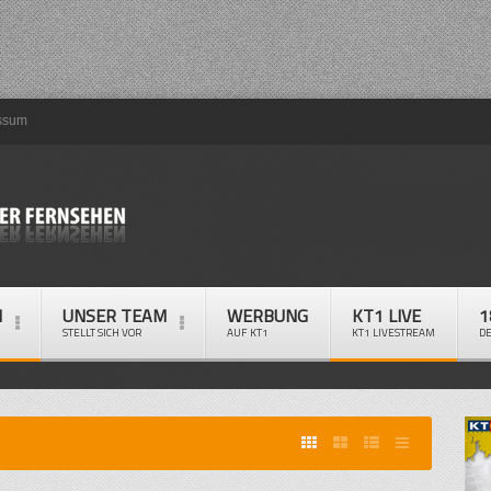
ssum
M
UNSER TEAM
WERBUNG
KT1 LIVE
1
STELLT SICH VOR
AUF KT1
KT1 LIVESTREAM
D