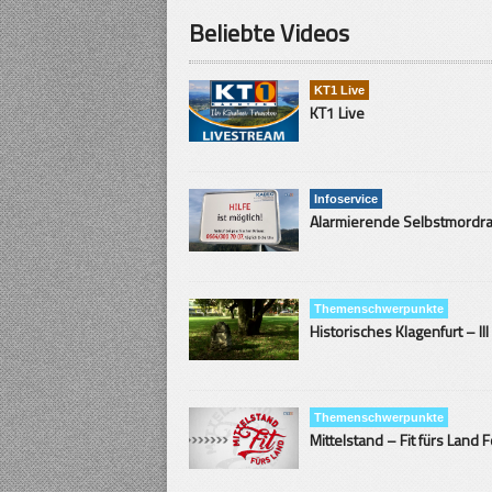
Beliebte Videos
KT1 Live
KT1 Live
Infoservice
Themenschwerpunkte
Historisches Klagenfurt – III
Themenschwerpunkte