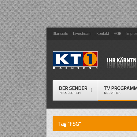
Startseite
Livestream
Kontakt
AGB
Impre
DER SENDER
TV PROGRAM
INFOS ÜBER KT1
MEDIATHEK
Tag "FSG"