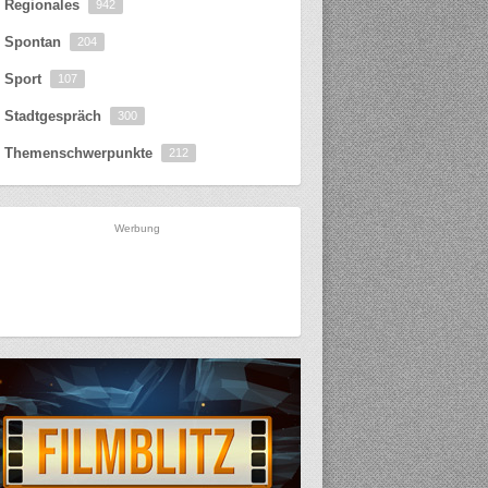
Regionales
942
Spontan
204
Sport
107
Stadtgespräch
300
Themenschwerpunkte
212
Werbung