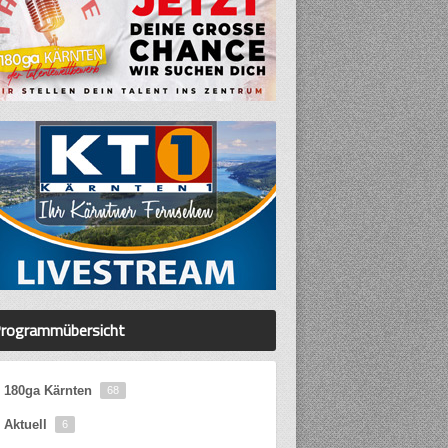
rogrammübersicht
180ga Kärnten
68
Aktuell
6