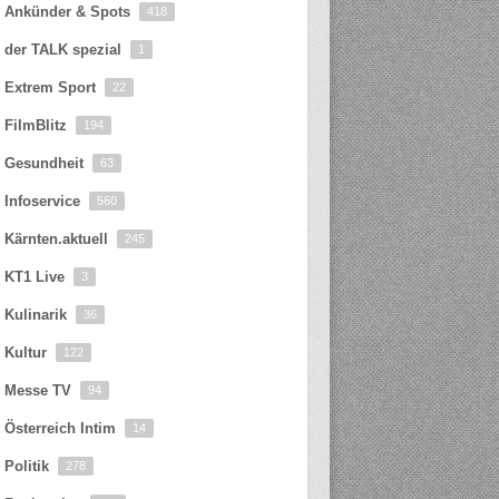
Ankünder & Spots
418
der TALK spezial
1
Extrem Sport
22
FilmBlitz
194
Gesundheit
63
Infoservice
560
Kärnten.aktuell
245
KT1 Live
3
Kulinarik
36
Kultur
122
Messe TV
94
Österreich Intim
14
Politik
278