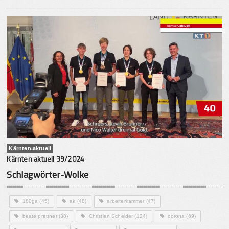
Kärnten.aktuell
Kärnten aktuell 39/2024
Schlagwörter-Wolke
180ga
(45)
ak
(48)
arbeiterkammer
(47)
beate prettner
(38)
Christian Scheider
(124)
corona
(69)