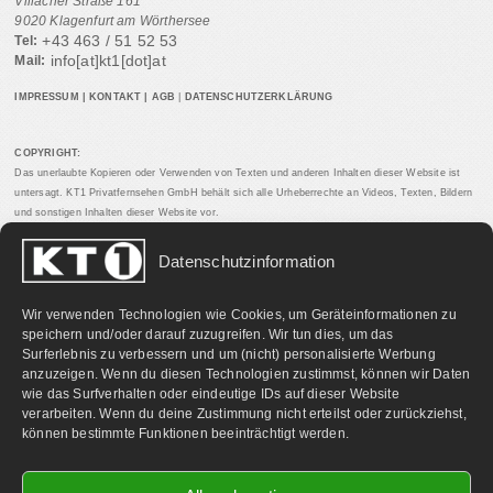
Villacher Straße 161
9020 Klagenfurt am Wörthersee
+43 463 / 51 52 53
Tel:
info[at]kt1[dot]at
Mail:
IMPRESSUM
|
KONTAKT
|
AGB
|
DATENSCHUTZERKLÄRUNG
COPYRIGHT:
Das unerlaubte Kopieren oder Verwenden von Texten und anderen Inhalten dieser Website ist
untersagt. KT1 Privatfernsehen GmbH behält sich alle Urheberrechte an Videos, Texten, Bildern
und sonstigen Inhalten dieser Website vor.
Datenschutzinformation
PARTNERLINKS:
Wir verwenden Technologien wie Cookies, um Geräteinformationen zu
speichern und/oder darauf zuzugreifen. Wir tun dies, um das
Surferlebnis zu verbessern und um (nicht) personalisierte Werbung
anzuzeigen. Wenn du diesen Technologien zustimmst, können wir Daten
wie das Surfverhalten oder eindeutige IDs auf dieser Website
verarbeiten. Wenn du deine Zustimmung nicht erteilst oder zurückziehst,
können bestimmte Funktionen beeinträchtigt werden.