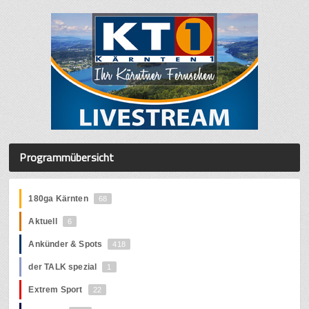
Programmübersicht
180ga Kärnten
68
Aktuell
6
Ankünder & Spots
418
der TALK spezial
1
Extrem Sport
22