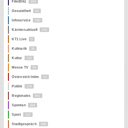
FilmBlitz
194
Gesundheit
63
Infoservice
560
Kärnten.aktuell
245
KT1 Live
3
Kulinarik
36
Kultur
122
Messe TV
94
Österreich Intim
14
Politik
278
Regionales
941
Spontan
204
Sport
107
Stadtgespräch
300