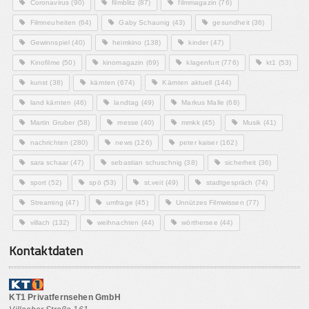
Coronavirus
(90)
filmblitz
(87)
filmmagazin
(76)
Filmneuheiten
(64)
Gaby Schaunig
(43)
gesundheit
(36)
Gewinnspiel
(40)
heimkino
(138)
kinder
(47)
Kinofilme
(50)
kinomagazin
(69)
klagenfurt
(776)
kt1
(53)
kunst
(38)
kärnten
(674)
Kärnten aktuell
(144)
land kärnten
(46)
landtag
(49)
Markus Malle
(68)
Martin Gruber
(58)
messe
(40)
mmkk
(45)
Musik
(41)
nachrichten
(280)
news
(126)
peter kaiser
(162)
sara schaar
(47)
sebastian schuschnig
(38)
sicherheit
(36)
sport
(52)
spö
(53)
st.veit
(49)
stadtgespräch
(74)
Streaming
(47)
umfrage
(45)
Unnützes Filmwissen
(77)
villach
(132)
weihnachten
(44)
wörthersee
(44)
Kontaktdaten
KT1 Privatfernsehen GmbH