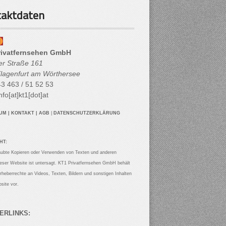
aktdaten
rivatfernsehen GmbH
her Straße 161
lagenfurt am Wörthersee
3 463 / 51 52 53
nfo[at]kt1[dot]at
SUM
|
KONTAKT
|
AGB
|
DATENSCHUTZERKLÄRUNG
HT:
aubte Kopieren oder Verwenden von Texten und anderen
ieser Website ist untersagt. KT1 Privatfernsehen GmbH behält
Urheberrechte an Videos, Texten, Bildern und sonstigen Inhalten
site vor.
ERLINKS: