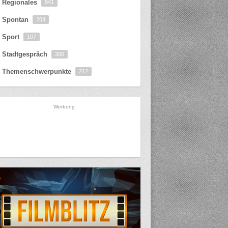
Regionales
941
Spontan
204
Sport
107
Stadtgespräch
300
Themenschwerpunkte
212
Werbung