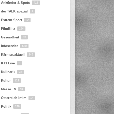
Ankünder & Spots
418
der TALK spezial
1
Extrem Sport
22
FilmBlitz
194
Gesundheit
63
Infoservice
560
Kärnten.aktuell
245
KT1 Live
3
Kulinarik
36
Kultur
122
Messe TV
94
Österreich Intim
14
Politik
278