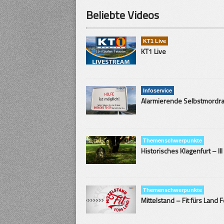
Beliebte Videos
KT1 Live
KT1 Live
Infoservice
Themenschwerpunkte
Historisches Klagenfurt – III
Themenschwerpunkte