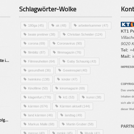
Schlagwörter-Wolke
Kont
180ga
(45)
ak
(48)
arbeiterkammer
(47)
KT1 P
beate prettner
(38)
Christian Scheider
(124)
Villac
9020 K
corona
(69)
Coronavirus
(90)
Tel:
+4
filmblitz
(87)
filmmagazin
(76)
Mail:
i
Alarmierende Selbstmordrate in Kärnten
Filmneuheiten
(64)
Gaby Schaunig
(43)
IMPRES
gesundheit
(36)
Gewinnspiel
(40)
heimkino
(138)
kinder
(47)
COPYRIG
Kinofilme
(50)
kinomagazin
(69)
Das unerl
Inhalten d
klagenfurt
(776)
kt1
(53)
kunst
(38)
sich alle 
kärnten
(674)
Kärnten aktuell
(144)
dieser Web
land kärnten
(46)
landtag
(49)
Mittelstand – Fit fürs Land Folge 9- Konditor
Markus Malle
(68)
Martin Gruber
(58)
PARTN
messe
(40)
mmkk
(45)
Musik
(41)