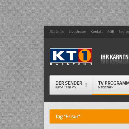
Startseite
Livestream
Kontakt
AGB
Impre
DER SENDER
TV PROGRAM
INFOS ÜBER KT1
MEDIATHEK
Tag "Frisur"