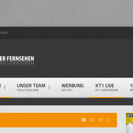
ssum
M
UNSER TEAM
WERBUNG
KT1 LIVE
1
STELLT SICH VOR
AUF KT1
KT1 LIVESTREAM
D