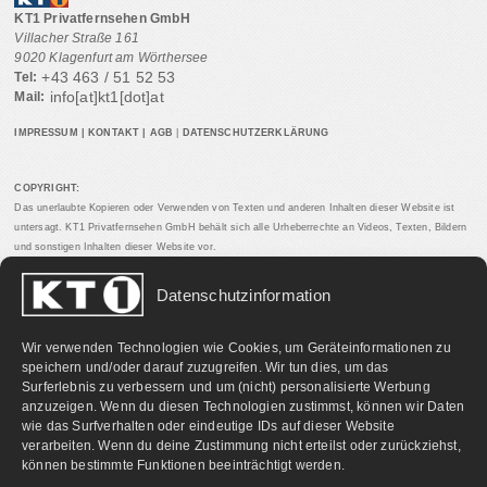
KT1 Privatfernsehen GmbH
Villacher Straße 161
9020 Klagenfurt am Wörthersee
+43 463 / 51 52 53
Tel:
info[at]kt1[dot]at
Mail:
IMPRESSUM
|
KONTAKT
|
AGB
|
DATENSCHUTZERKLÄRUNG
COPYRIGHT:
Das unerlaubte Kopieren oder Verwenden von Texten und anderen Inhalten dieser Website ist
untersagt. KT1 Privatfernsehen GmbH behält sich alle Urheberrechte an Videos, Texten, Bildern
und sonstigen Inhalten dieser Website vor.
Datenschutzinformation
PARTNERLINKS:
Wir verwenden Technologien wie Cookies, um Geräteinformationen zu
speichern und/oder darauf zuzugreifen. Wir tun dies, um das
Surferlebnis zu verbessern und um (nicht) personalisierte Werbung
anzuzeigen. Wenn du diesen Technologien zustimmst, können wir Daten
wie das Surfverhalten oder eindeutige IDs auf dieser Website
verarbeiten. Wenn du deine Zustimmung nicht erteilst oder zurückziehst,
können bestimmte Funktionen beeinträchtigt werden.