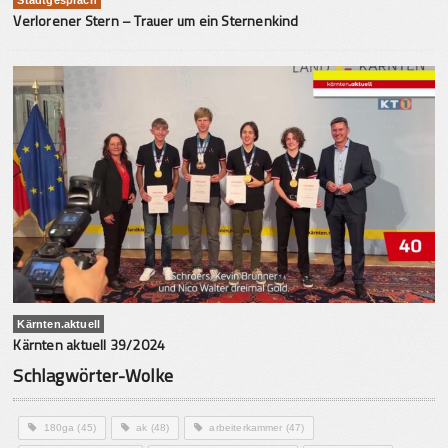
Verlorener Stern – Trauer um ein Sternenkind
Kärnten.aktuell
Kärnten aktuell 39/2024
Schlagwörter-Wolke
180ga
(45)
ak
(48)
arbeiterkammer
(47)