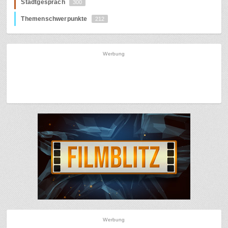
Stadtgespräch
300
Themenschwerpunkte
212
Werbung
Werbung