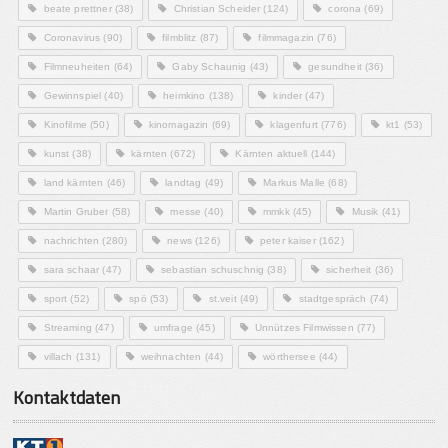
beate prettner
(38)
Christian Scheider
(124)
corona
(69)
Coronavirus
(90)
filmblitz
(87)
filmmagazin
(76)
Filmneuheiten
(64)
Gaby Schaunig
(43)
gesundheit
(36)
Gewinnspiel
(40)
heimkino
(138)
kinder
(47)
Kinofilme
(50)
kinomagazin
(69)
klagenfurt
(776)
kt1
(53)
kunst
(38)
kärnten
(672)
Kärnten aktuell
(144)
land kärnten
(46)
landtag
(49)
Markus Malle
(68)
Martin Gruber
(58)
messe
(40)
mmkk
(45)
Musik
(41)
nachrichten
(280)
news
(126)
peter kaiser
(162)
sara schaar
(47)
sebastian schuschnig
(38)
sicherheit
(36)
sport
(52)
spö
(53)
st.veit
(49)
stadtgespräch
(74)
Streaming
(47)
umfrage
(45)
Unnützes Filmwissen
(77)
villach
(131)
weihnachten
(44)
wörthersee
(44)
Kontaktdaten