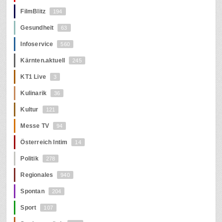
FilmBlitz
194
Gesundheit
63
Infoservice
560
Kärnten.aktuell
245
KT1 Live
3
Kulinarik
36
Kultur
121
Messe TV
94
Österreich Intim
14
Politik
278
Regionales
940
Spontan
204
Sport
107