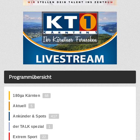
Programmübersicht
180ga Kärnten
68
Aktuell
5
Ankünder & Spots
417
der TALK spezial
1
Extrem Sport
22