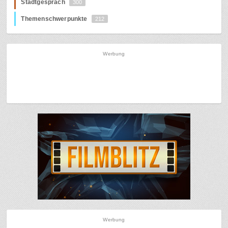
Stadtgespräch
300
Themenschwerpunkte
212
Werbung
Werbung