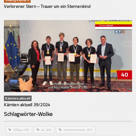
Verlorener Stern – Trauer um ein Sternenkind
Kärnten.aktuell
Kärnten aktuell 39/2024
Schlagwörter-Wolke
180ga
(45)
ak
(48)
arbeiterkammer
(47)