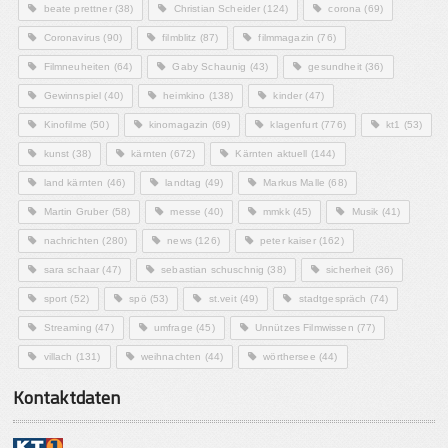
beate prettner
(38)
Christian Scheider
(124)
corona
(69)
Coronavirus
(90)
filmblitz
(87)
filmmagazin
(76)
Filmneuheiten
(64)
Gaby Schaunig
(43)
gesundheit
(36)
Gewinnspiel
(40)
heimkino
(138)
kinder
(47)
Kinofilme
(50)
kinomagazin
(69)
klagenfurt
(776)
kt1
(53)
kunst
(38)
kärnten
(672)
Kärnten aktuell
(144)
land kärnten
(46)
landtag
(49)
Markus Malle
(68)
Martin Gruber
(58)
messe
(40)
mmkk
(45)
Musik
(41)
nachrichten
(280)
news
(126)
peter kaiser
(162)
sara schaar
(47)
sebastian schuschnig
(38)
sicherheit
(36)
sport
(52)
spö
(53)
st.veit
(49)
stadtgespräch
(74)
Streaming
(47)
umfrage
(45)
Unnützes Filmwissen
(77)
villach
(131)
weihnachten
(44)
wörthersee
(44)
Kontaktdaten