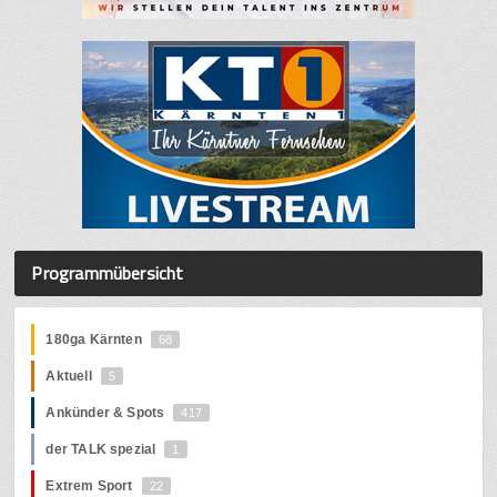
Programmübersicht
180ga Kärnten
68
Aktuell
5
Ankünder & Spots
417
der TALK spezial
1
Extrem Sport
22