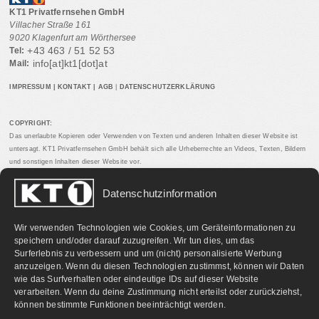
KT1 Privatfernsehen GmbH
Villacher Straße 161
9020 Klagenfurt am Wörthersee
+43 463 / 51 52 53
Tel:
info[at]kt1[dot]at
Mail:
IMPRESSUM
|
KONTAKT
|
AGB
|
DATENSCHUTZERKLÄRUNG
COPYRIGHT:
Das unerlaubte Kopieren oder Verwenden von Texten und anderen Inhalten dieser Website ist
untersagt. KT1 Privatfernsehen GmbH behält sich alle Urheberrechte an Videos, Texten, Bildern
und sonstigen Inhalten dieser Website vor.
Datenschutzinformation
PARTNERLINKS:
Wir verwenden Technologien wie Cookies, um Geräteinformationen zu
speichern und/oder darauf zuzugreifen. Wir tun dies, um das
Surferlebnis zu verbessern und um (nicht) personalisierte Werbung
anzuzeigen. Wenn du diesen Technologien zustimmst, können wir Daten
wie das Surfverhalten oder eindeutige IDs auf dieser Website
verarbeiten. Wenn du deine Zustimmung nicht erteilst oder zurückziehst,
können bestimmte Funktionen beeinträchtigt werden.