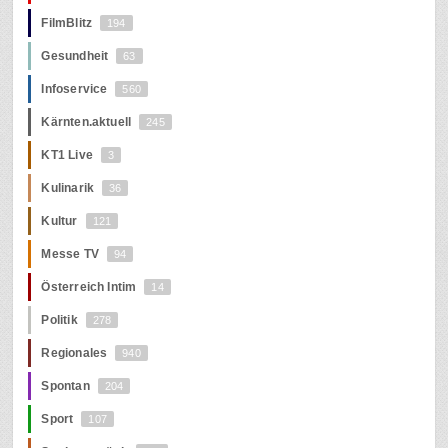
FilmBlitz
194
Gesundheit
63
Infoservice
560
Kärnten.aktuell
245
KT1 Live
3
Kulinarik
36
Kultur
121
Messe TV
94
Österreich Intim
14
Politik
278
Regionales
940
Spontan
204
Sport
107