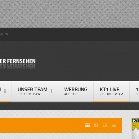
ssum
M
UNSER TEAM
WERBUNG
KT1 LIVE
1
STELLT SICH VOR
AUF KT1
KT1 LIVESTREAM
D