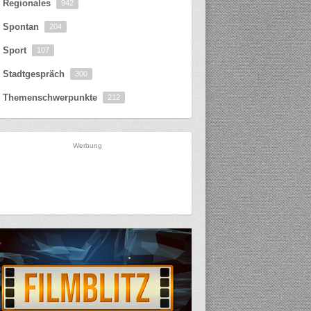
Regionales
942
Spontan
204
Sport
107
Stadtgespräch
300
Themenschwerpunkte
212
Werbung