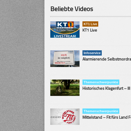
Beliebte Videos
KT1 Live
KT1 Live
Infoservice
Themenschwerpunkte
Historisches Klagenfurt – III
Themenschwerpunkte