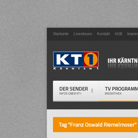
Startseite
Livestream
Kontakt
AGB
Impre
DER SENDER
TV PROGRAM
INFOS ÜBER KT1
MEDIATHEK
Tag "Franz Oswald Riemelmoser"