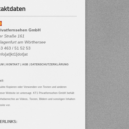
aktdaten
rivatfernsehen GmbH
her Straße 161
lagenfurt am Wörthersee
3 463 / 51 52 53
nfo[at]kt1[dot]at
SUM
|
KONTAKT
|
AGB
|
DATENSCHUTZERKLÄRUNG
HT:
aubte Kopieren oder Verwenden von Texten und anderen
ieser Website ist untersagt. KT1 Privatfernsehen GmbH behält
Urheberrechte an Videos, Texten, Bildern und sonstigen Inhalten
site vor.
ERLINKS: