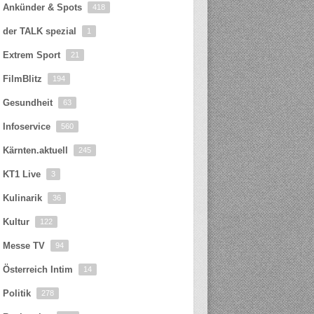
Ankünder & Spots
418
der TALK spezial
1
Extrem Sport
21
FilmBlitz
194
Gesundheit
63
Infoservice
560
Kärnten.aktuell
245
KT1 Live
3
Kulinarik
36
Kultur
122
Messe TV
94
Österreich Intim
14
Politik
278