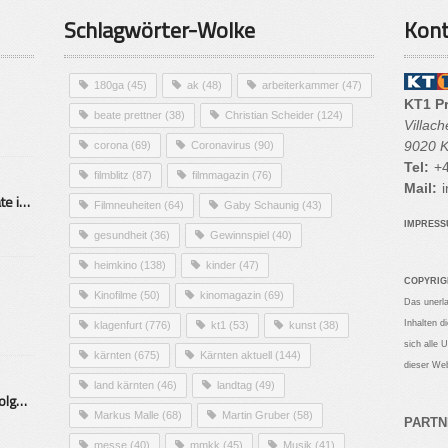
Schlagwörter-Wolke
Kont
180ga
(45)
ak
(48)
arbeiterkammer
(47)
KT1 P
beate prettner
(38)
Christian Scheider
(124)
Villac
9020 K
corona
(69)
Coronavirus
(90)
Tel:
+4
filmblitz
(87)
filmmagazin
(76)
Mail:
i
Alarmierende Selbstmordrate in Kärnten
Filmneuheiten
(64)
Gaby Schaunig
(43)
IMPRES
gesundheit
(36)
Gewinnspiel
(40)
heimkino
(138)
kinder
(47)
COPYRIG
Kinofilme
(50)
kinomagazin
(69)
Das unerl
Inhalten d
klagenfurt
(776)
kt1
(53)
kunst
(38)
sich alle 
kärnten
(675)
Kärnten aktuell
(144)
dieser Web
land kärnten
(46)
landtag
(49)
Mittelstand – Fit fürs Land Folge 9- Konditor
Markus Malle
(68)
Martin Gruber
(58)
PARTN
messe
(40)
mmkk
(45)
Musik
(41)