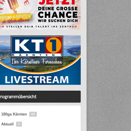
rogrammübersicht
180ga Kärnten
68
Aktuell
6