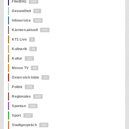
FilmBlitz
194
Gesundheit
63
Infoservice
560
Kärnten.aktuell
245
KT1 Live
3
Kulinarik
36
Kultur
121
Messe TV
94
Österreich Intim
14
Politik
278
Regionales
940
Spontan
204
Sport
107
Stadtgespräch
300