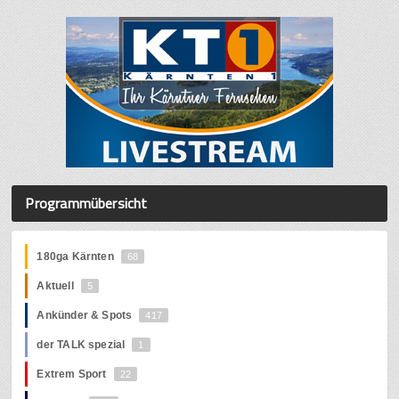
Programmübersicht
180ga Kärnten
68
Aktuell
5
Ankünder & Spots
417
der TALK spezial
1
Extrem Sport
22