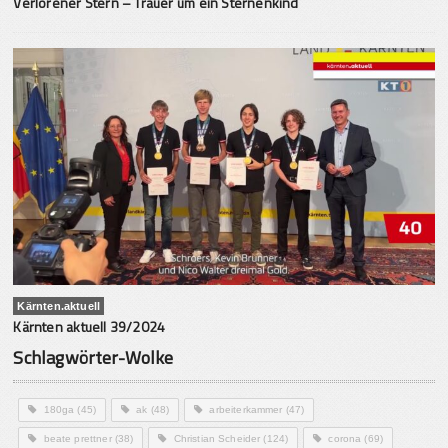
Verlorener Stern – Trauer um ein Sternenkind
Kärnten.aktuell
Kärnten aktuell 39/2024
Schlagwörter-Wolke
180ga
(45)
ak
(48)
arbeiterkammer
(47)
beate prettner
(38)
Christian Scheider
(124)
corona
(69)