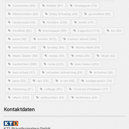
Coronavirus
(90)
filmblitz
(87)
filmmagazin
(76)
Filmneuheiten
(64)
Gaby Schaunig
(43)
gesundheit
(36)
Gewinnspiel
(40)
heimkino
(138)
kinder
(47)
Kinofilme
(50)
kinomagazin
(69)
klagenfurt
(776)
kt1
(53)
kunst
(38)
kärnten
(672)
Kärnten aktuell
(144)
land kärnten
(46)
landtag
(49)
Markus Malle
(68)
Martin Gruber
(58)
messe
(40)
mmkk
(45)
Musik
(41)
nachrichten
(280)
news
(126)
peter kaiser
(162)
sara schaar
(47)
sebastian schuschnig
(38)
sicherheit
(36)
sport
(52)
spö
(53)
st.veit
(49)
stadtgespräch
(74)
Streaming
(47)
umfrage
(45)
Unnützes Filmwissen
(77)
villach
(131)
weihnachten
(44)
wörthersee
(44)
Kontaktdaten
KT1 Privatfernsehen GmbH