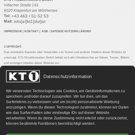
Villacher Straße 161
9020 Klagenfurt am Wörthersee
+43 463 / 51 52 53
Tel:
info[at]kt1[dot]at
Mail:
IMPRESSUM
|
KONTAKT
|
AGB
|
DATENSCHUTZERKLÄRUNG
COPYRIGHT:
Das unerlaubte Kopieren oder Verwenden von Texten und anderen Inhalten dieser Website ist
untersagt. KT1 Privatfernsehen GmbH behält sich alle Urheberrechte an Videos, Texten, Bildern
und sonstigen Inhalten dieser Website vor.
Datenschutzinformation
PARTNERLINKS:
Wir verwenden Technologien wie Cookies, um Geräteinformationen zu
speichern und/oder darauf zuzugreifen. Wir tun dies, um das
Surferlebnis zu verbessern und um (nicht) personalisierte Werbung
anzuzeigen. Wenn du diesen Technologien zustimmst, können wir Daten
wie das Surfverhalten oder eindeutige IDs auf dieser Website
verarbeiten. Wenn du deine Zustimmung nicht erteilst oder zurückziehst,
können bestimmte Funktionen beeinträchtigt werden.