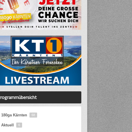
rogrammübersicht
180ga Kärnten
68
Aktuell
6