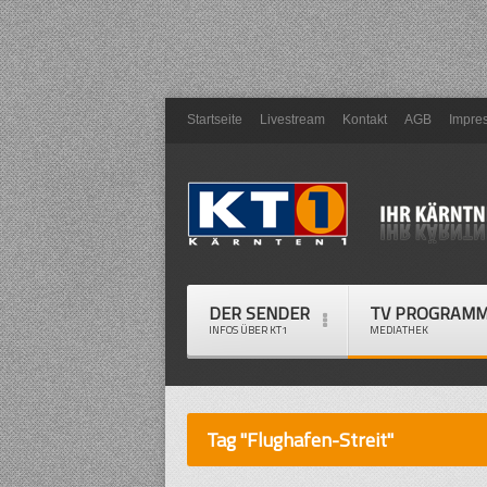
Startseite
Livestream
Kontakt
AGB
Impre
DER SENDER
TV PROGRAM
INFOS ÜBER KT1
MEDIATHEK
Tag "Flughafen-Streit"