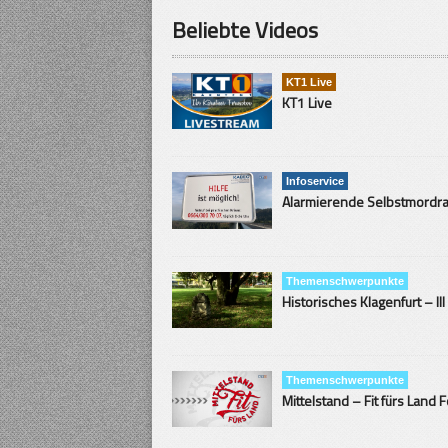
Beliebte Videos
KT1 Live
KT1 Live
Infoservice
Themenschwerpunkte
Historisches Klagenfurt – III
Themenschwerpunkte