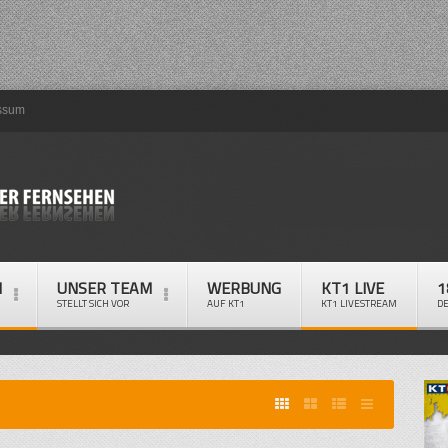
ssum
M
UNSER TEAM
WERBUNG
KT1 LIVE
1
STELLT SICH VOR
AUF KT1
KT1 LIVESTREAM
D