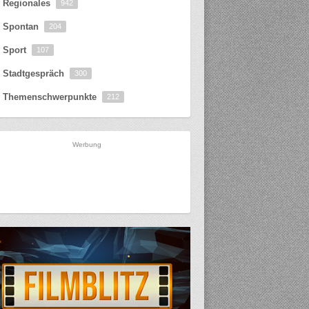
Regionales
942
Spontan
204
Sport
107
Stadtgespräch
300
Themenschwerpunkte
212
Werbung