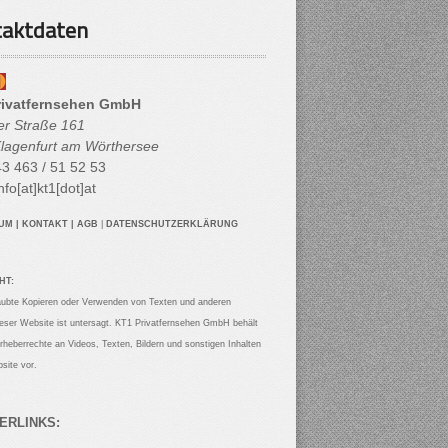
aktdaten
rivatfernsehen GmbH
her Straße 161
lagenfurt am Wörthersee
3 463 / 51 52 53
nfo[at]kt1[dot]at
SUM
|
KONTAKT
|
AGB
|
DATENSCHUTZERKLÄRUNG
HT:
aubte Kopieren oder Verwenden von Texten und anderen
ieser Website ist untersagt. KT1 Privatfernsehen GmbH behält
Urheberrechte an Videos, Texten, Bildern und sonstigen Inhalten
site vor.
ERLINKS: