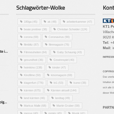
Schlagwörter-Wolke
Kont
180ga
(45)
ak
(48)
arbeiterkammer
(47)
KT1 P
beate prettner
(38)
Christian Scheider
(124)
Villac
9020 K
corona
(69)
Coronavirus
(90)
Tel:
+4
filmblitz
(87)
filmmagazin
(76)
Mail:
i
Alarmierende Selbstmordrate in Kärnten
Filmneuheiten
(64)
Gaby Schaunig
(43)
IMPRES
gesundheit
(36)
Gewinnspiel
(40)
heimkino
(138)
kinder
(47)
COPYRIG
Kinofilme
(50)
kinomagazin
(69)
Das unerl
Inhalten d
klagenfurt
(776)
kt1
(53)
kunst
(38)
sich alle 
kärnten
(675)
Kärnten aktuell
(144)
dieser Web
land kärnten
(46)
landtag
(49)
Mittelstand – Fit fürs Land Folge 9- Konditor
Markus Malle
(68)
Martin Gruber
(58)
PARTN
messe
(40)
mmkk
(45)
Musik
(41)