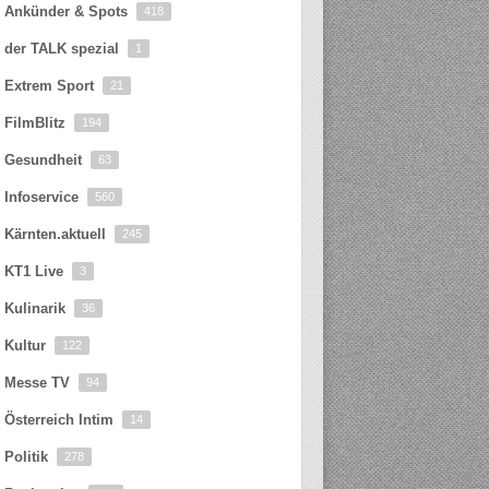
Ankünder & Spots
418
der TALK spezial
1
Extrem Sport
21
FilmBlitz
194
Gesundheit
63
Infoservice
560
Kärnten.aktuell
245
KT1 Live
3
Kulinarik
36
Kultur
122
Messe TV
94
Österreich Intim
14
Politik
278