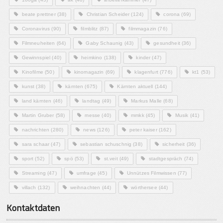
beate prettner
(38)
Christian Scheider
(124)
corona
(69)
Coronavirus
(90)
filmblitz
(87)
filmmagazin
(76)
Filmneuheiten
(64)
Gaby Schaunig
(43)
gesundheit
(36)
Gewinnspiel
(40)
heimkino
(138)
kinder
(47)
Kinofilme
(50)
kinomagazin
(69)
klagenfurt
(776)
kt1
(53)
kunst
(38)
kärnten
(675)
Kärnten aktuell
(144)
land kärnten
(46)
landtag
(49)
Markus Malle
(68)
Martin Gruber
(58)
messe
(40)
mmkk
(45)
Musik
(41)
nachrichten
(280)
news
(126)
peter kaiser
(162)
sara schaar
(47)
sebastian schuschnig
(38)
sicherheit
(36)
sport
(52)
spö
(53)
st.veit
(49)
stadtgespräch
(74)
Streaming
(47)
umfrage
(45)
Unnützes Filmwissen
(77)
villach
(132)
weihnachten
(44)
wörthersee
(44)
Kontaktdaten