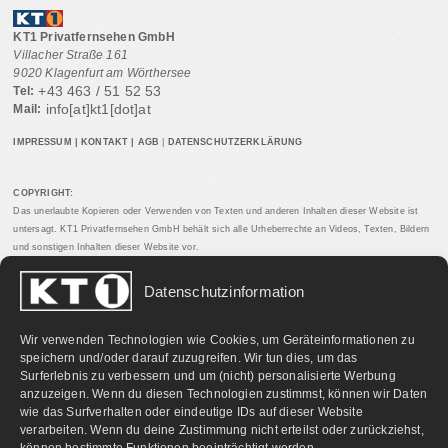
KT1 Privatfernsehen GmbH
Villacher Straße 161
9020 Klagenfurt am Wörthersee
+43 463 / 51 52 53
Tel:
info[at]kt1[dot]at
Mail:
IMPRESSUM
|
KONTAKT
|
AGB
|
DATENSCHUTZERKLÄRUNG
COPYRIGHT:
Das unerlaubte Kopieren oder Verwenden von Texten und anderen Inhalten dieser Website ist
untersagt. KT1 Privatfernsehen GmbH behält sich alle Urheberrechte an Videos, Texten, Bildern
und sonstigen Inhalten dieser Website vor.
Datenschutzinformation
PARTNERLINKS:
Wir verwenden Technologien wie Cookies, um Geräteinformationen zu
speichern und/oder darauf zuzugreifen. Wir tun dies, um das
Surferlebnis zu verbessern und um (nicht) personalisierte Werbung
anzuzeigen. Wenn du diesen Technologien zustimmst, können wir Daten
wie das Surfverhalten oder eindeutige IDs auf dieser Website
verarbeiten. Wenn du deine Zustimmung nicht erteilst oder zurückziehst,