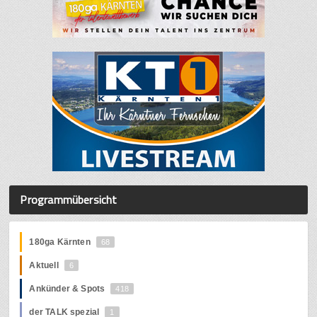
Programmübersicht
180ga Kärnten
68
Aktuell
6
Ankünder & Spots
418
der TALK spezial
1