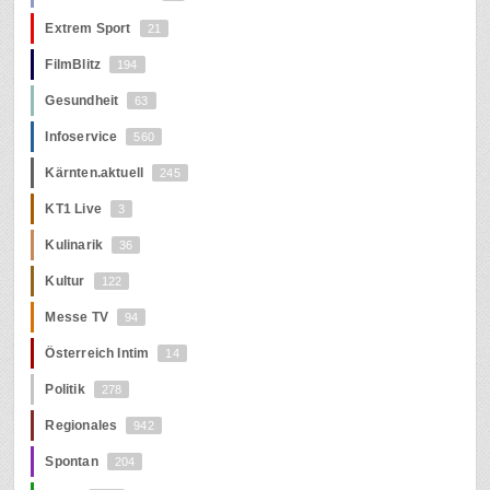
Extrem Sport
21
FilmBlitz
194
Gesundheit
63
Infoservice
560
Kärnten.aktuell
245
KT1 Live
3
Kulinarik
36
Kultur
122
Messe TV
94
Österreich Intim
14
Politik
278
Regionales
942
Spontan
204