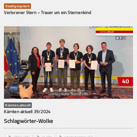
Stadtgespräch
Verlorener Stern – Trauer um ein Sternenkind
Kärnten.aktuell
Kärnten aktuell 39/2024
Schlagwörter-Wolke
180ga
(45)
ak
(48)
arbeiterkammer
(47)