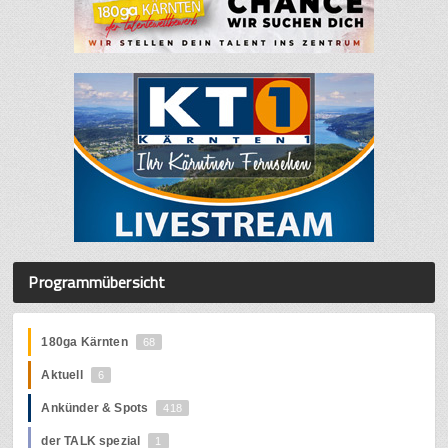
Programmübersicht
180ga Kärnten
68
Aktuell
6
Ankünder & Spots
418
der TALK spezial
1