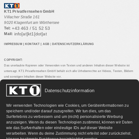
KT1 Privatfernsehen GmbH
Villacher Straße 161
9020 Klagenfurt am Wörthersee
+43 463 / 51 52 53
Tel:
info[at]kt1[dot]at
Mail:
IMPRESSUM
|
KONTAKT
|
AGB
|
DATENSCHUTZERKLÄRUNG
COPYRIGHT:
Das unerlaubte Kopieren oder Verwenden von Texten und anderen Inhalten dieser Website ist
untersagt. KT1 Privatfernsehen GmbH behält sich alle Urheberrechte an Videos, Texten, Bildern
und sonstigen Inhalten dieser Website vor.
Datenschutzinformation
PARTNERLINKS:
Wir verwenden Technologien wie Cookies, um Geräteinformationen zu
speichern und/oder darauf zuzugreifen. Wir tun dies, um das
Surferlebnis zu verbessern und um (nicht) personalisierte Werbung
anzuzeigen. Wenn du diesen Technologien zustimmst, können wir Daten
wie das Surfverhalten oder eindeutige IDs auf dieser Website
verarbeiten. Wenn du deine Zustimmung nicht erteilst oder zurückziehst,