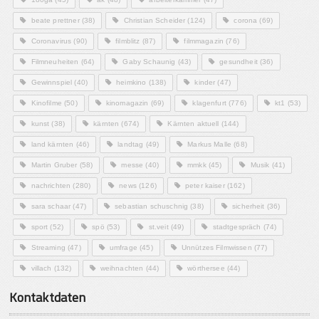
beate prettner
(38)
Christian Scheider
(124)
corona
(69)
Coronavirus
(90)
filmblitz
(87)
filmmagazin
(76)
Filmneuheiten
(64)
Gaby Schaunig
(43)
gesundheit
(36)
Gewinnspiel
(40)
heimkino
(138)
kinder
(47)
Kinofilme
(50)
kinomagazin
(69)
klagenfurt
(776)
kt1
(53)
kunst
(38)
kärnten
(674)
Kärnten aktuell
(144)
land kärnten
(46)
landtag
(49)
Markus Malle
(68)
Martin Gruber
(58)
messe
(40)
mmkk
(45)
Musik
(41)
nachrichten
(280)
news
(126)
peter kaiser
(162)
sara schaar
(47)
sebastian schuschnig
(38)
sicherheit
(36)
sport
(52)
spö
(53)
st.veit
(49)
stadtgespräch
(74)
Streaming
(47)
umfrage
(45)
Unnützes Filmwissen
(77)
villach
(132)
weihnachten
(44)
wörthersee
(44)
Kontaktdaten