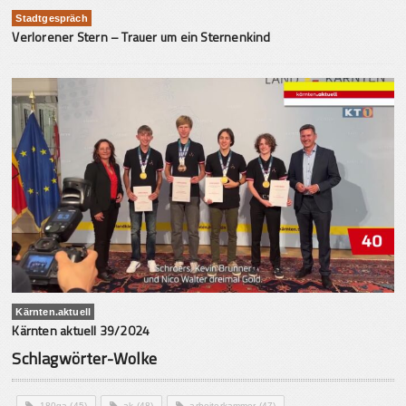
Stadtgespräch
Verlorener Stern – Trauer um ein Sternenkind
Kärnten.aktuell
Kärnten aktuell 39/2024
Schlagwörter-Wolke
180ga
(45)
ak
(48)
arbeiterkammer
(47)