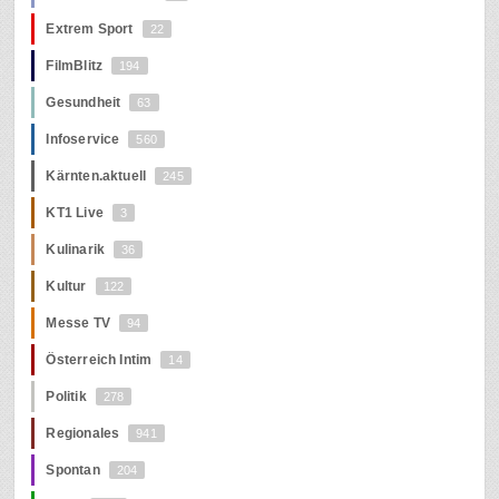
Extrem Sport
22
FilmBlitz
194
Gesundheit
63
Infoservice
560
Kärnten.aktuell
245
KT1 Live
3
Kulinarik
36
Kultur
122
Messe TV
94
Österreich Intim
14
Politik
278
Regionales
941
Spontan
204