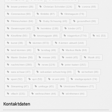
beate prettner
(38)
Christian Scheider
(124)
corona
(69)
Coronavirus
(90)
filmblitz
(87)
filmmagazin
(76)
Filmneuheiten
(64)
Gaby Schaunig
(43)
gesundheit
(36)
Gewinnspiel
(40)
heimkino
(138)
kinder
(47)
Kinofilme
(50)
kinomagazin
(69)
klagenfurt
(776)
kt1
(53)
kunst
(38)
kärnten
(672)
Kärnten aktuell
(144)
land kärnten
(46)
landtag
(49)
Markus Malle
(68)
Martin Gruber
(58)
messe
(40)
mmkk
(45)
Musik
(41)
nachrichten
(280)
news
(126)
peter kaiser
(162)
sara schaar
(47)
sebastian schuschnig
(38)
sicherheit
(36)
sport
(52)
spö
(53)
st.veit
(49)
stadtgespräch
(74)
Streaming
(47)
umfrage
(45)
Unnützes Filmwissen
(77)
villach
(131)
weihnachten
(44)
wörthersee
(44)
Kontaktdaten