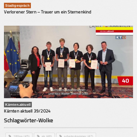
Stadtgespräch
Verlorener Stern – Trauer um ein Sternenkind
Kärnten.aktuell
Kärnten aktuell 39/2024
Schlagwörter-Wolke
180ga
(45)
ak
(48)
arbeiterkammer
(47)