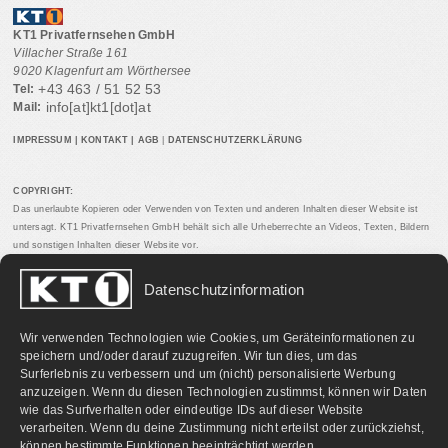
KT1 Privatfernsehen GmbH
Villacher Straße 161
9020 Klagenfurt am Wörthersee
+43 463 / 51 52 53
Tel:
info[at]kt1[dot]at
Mail:
IMPRESSUM
|
KONTAKT
|
AGB
|
DATENSCHUTZERKLÄRUNG
COPYRIGHT:
Das unerlaubte Kopieren oder Verwenden von Texten und anderen Inhalten dieser Website ist
untersagt. KT1 Privatfernsehen GmbH behält sich alle Urheberrechte an Videos, Texten, Bildern
und sonstigen Inhalten dieser Website vor.
Datenschutzinformation
PARTNERLINKS:
Wir verwenden Technologien wie Cookies, um Geräteinformationen zu
speichern und/oder darauf zuzugreifen. Wir tun dies, um das
Surferlebnis zu verbessern und um (nicht) personalisierte Werbung
anzuzeigen. Wenn du diesen Technologien zustimmst, können wir Daten
wie das Surfverhalten oder eindeutige IDs auf dieser Website
verarbeiten. Wenn du deine Zustimmung nicht erteilst oder zurückziehst,
können bestimmte Funktionen beeinträchtigt werden.