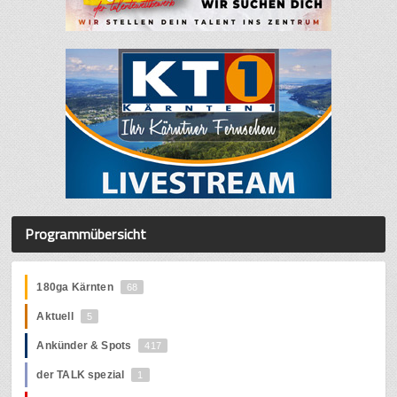
Programmübersicht
180ga Kärnten
68
Aktuell
5
Ankünder & Spots
417
der TALK spezial
1