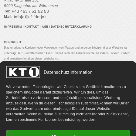
Villacher Straße 161
9020 Klagenfurt am Wörthersee
+43 463 / 51 52 53
Tel:
info[at]kt1[dot]at
Mail:
IMPRESSUM
|
KONTAKT
|
AGB
|
DATENSCHUTZERKLÄRUNG
COPYRIGHT:
Das unerlaubte Kopieren oder Verwenden von Texten und anderen Inhalten dieser Website ist
untersagt. KT1 Privatfernsehen GmbH behält sich alle Urheberrechte an Videos, Texten, Bildern
und sonstigen Inhalten dieser Website vor.
Datenschutzinformation
PARTNERLINKS:
Wir verwenden Technologien wie Cookies, um Geräteinformationen zu
speichern und/oder darauf zuzugreifen. Wir tun dies, um das
Surferlebnis zu verbessern und um (nicht) personalisierte Werbung
anzuzeigen. Wenn du diesen Technologien zustimmst, können wir Daten
wie das Surfverhalten oder eindeutige IDs auf dieser Website
verarbeiten. Wenn du deine Zustimmung nicht erteilst oder zurückziehst,
können bestimmte Funktionen beeinträchtigt werden.