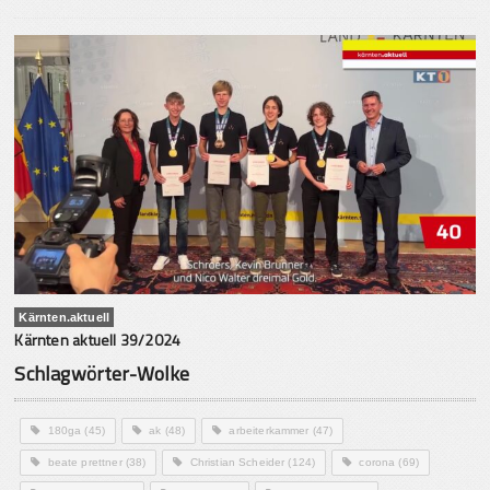
Kärnten.aktuell
Kärnten aktuell 39/2024
Schlagwörter-Wolke
180ga
(45)
ak
(48)
arbeiterkammer
(47)
beate prettner
(38)
Christian Scheider
(124)
corona
(69)