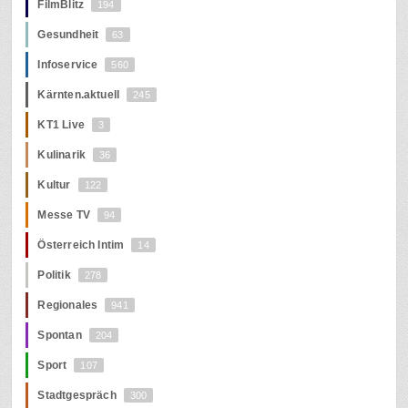
FilmBlitz
194
Gesundheit
63
Infoservice
560
Kärnten.aktuell
245
KT1 Live
3
Kulinarik
36
Kultur
122
Messe TV
94
Österreich Intim
14
Politik
278
Regionales
941
Spontan
204
Sport
107
Stadtgespräch
300