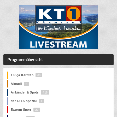
Programmübersicht
180ga Kärnten
68
Aktuell
6
Ankünder & Spots
418
der TALK spezial
1
Extrem Sport
22