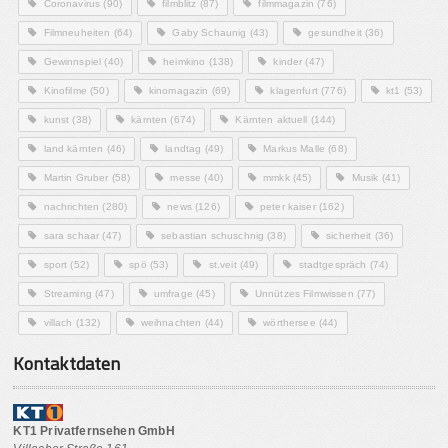
Coronavirus
(90)
filmblitz
(87)
filmmagazin
(76)
Filmneuheiten
(64)
Gaby Schaunig
(43)
gesundheit
(36)
Gewinnspiel
(40)
heimkino
(138)
kinder
(47)
Kinofilme
(50)
kinomagazin
(69)
klagenfurt
(776)
kt1
(53)
kunst
(38)
kärnten
(674)
Kärnten aktuell
(144)
land kärnten
(46)
landtag
(49)
Markus Malle
(68)
Martin Gruber
(58)
messe
(40)
mmkk
(45)
Musik
(41)
nachrichten
(280)
news
(126)
peter kaiser
(162)
sara schaar
(47)
sebastian schuschnig
(38)
sicherheit
(36)
sport
(52)
spö
(53)
st.veit
(49)
stadtgespräch
(74)
Streaming
(47)
umfrage
(45)
Unnützes Filmwissen
(77)
villach
(132)
weihnachten
(44)
wörthersee
(44)
Kontaktdaten
KT1 Privatfernsehen GmbH