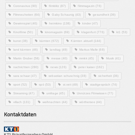
Coronavirus
(90)
filmblitz
(87)
filmmagazin
(76)
Filmneuheiten
(64)
Gaby Schaunig
(43)
gesundheit
(36)
Gewinnspiel
(40)
heimkino
(138)
kinder
(47)
Kinofilme
(50)
kinomagazin
(69)
klagenfurt
(776)
kt1
(53)
kunst
(38)
kärnten
(672)
Kärnten aktuell
(144)
land kärnten
(46)
landtag
(49)
Markus Malle
(68)
Martin Gruber
(58)
messe
(40)
mmkk
(45)
Musik
(41)
nachrichten
(280)
news
(126)
peter kaiser
(162)
sara schaar
(47)
sebastian schuschnig
(38)
sicherheit
(36)
sport
(52)
spö
(53)
st.veit
(49)
stadtgespräch
(74)
Streaming
(47)
umfrage
(45)
Unnützes Filmwissen
(77)
villach
(131)
weihnachten
(44)
wörthersee
(44)
Kontaktdaten
KT1 Privatfernsehen GmbH