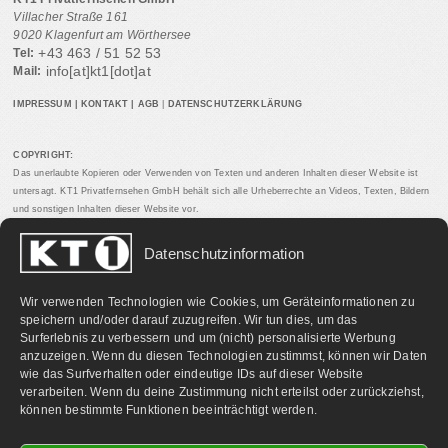
Villacher Straße 161
9020 Klagenfurt am Wörthersee
+43 463 / 51 52 53
Tel:
info[at]kt1[dot]at
Mail:
IMPRESSUM
|
KONTAKT
|
AGB
|
DATENSCHUTZERKLÄRUNG
COPYRIGHT:
Das unerlaubte Kopieren oder Verwenden von Texten und anderen Inhalten dieser Website ist
untersagt. KT1 Privatfernsehen GmbH behält sich alle Urheberrechte an Videos, Texten, Bildern
und sonstigen Inhalten dieser Website vor.
Datenschutzinformation
PARTNERLINKS:
Wir verwenden Technologien wie Cookies, um Geräteinformationen zu
speichern und/oder darauf zuzugreifen. Wir tun dies, um das
Surferlebnis zu verbessern und um (nicht) personalisierte Werbung
anzuzeigen. Wenn du diesen Technologien zustimmst, können wir Daten
wie das Surfverhalten oder eindeutige IDs auf dieser Website
verarbeiten. Wenn du deine Zustimmung nicht erteilst oder zurückziehst,
können bestimmte Funktionen beeinträchtigt werden.