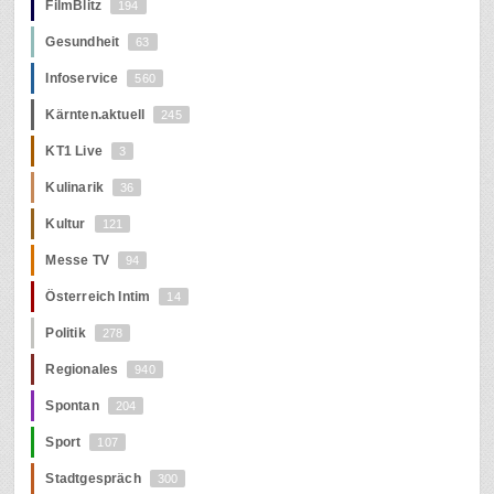
FilmBlitz
194
Gesundheit
63
Infoservice
560
Kärnten.aktuell
245
KT1 Live
3
Kulinarik
36
Kultur
121
Messe TV
94
Österreich Intim
14
Politik
278
Regionales
940
Spontan
204
Sport
107
Stadtgespräch
300