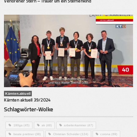
Verlorener Stern – Trauer um ein Sternenkind
Kärnten.aktuell
Kärnten aktuell 39/2024
Schlagwörter-Wolke
180ga
(45)
ak
(48)
arbeiterkammer
(47)
beate prettner
(38)
Christian Scheider
(124)
corona
(69)