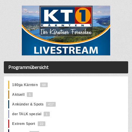
Programmübersicht
180ga Kärnten
68
Aktuell
5
Ankünder & Spots
417
der TALK spezial
1
Extrem Sport
22