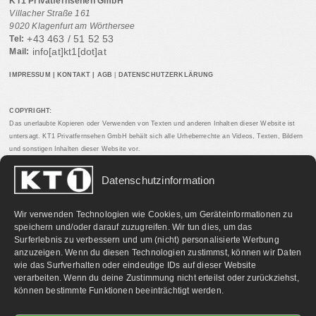
KT1 Privatfernsehen GmbH
Villacher Straße 161
9020 Klagenfurt am Wörthersee
+43 463 / 51 52 53
Tel:
info[at]kt1[dot]at
Mail:
IMPRESSUM
|
KONTAKT
|
AGB
|
DATENSCHUTZERKLÄRUNG
COPYRIGHT:
Das unerlaubte Kopieren oder Verwenden von Texten und anderen Inhalten dieser Website ist
untersagt. KT1 Privatfernsehen GmbH behält sich alle Urheberrechte an Videos, Texten, Bildern
und sonstigen Inhalten dieser Website vor.
Datenschutzinformation
PARTNERLINKS:
Wir verwenden Technologien wie Cookies, um Geräteinformationen zu
speichern und/oder darauf zuzugreifen. Wir tun dies, um das
Surferlebnis zu verbessern und um (nicht) personalisierte Werbung
anzuzeigen. Wenn du diesen Technologien zustimmst, können wir Daten
wie das Surfverhalten oder eindeutige IDs auf dieser Website
verarbeiten. Wenn du deine Zustimmung nicht erteilst oder zurückziehst,
können bestimmte Funktionen beeinträchtigt werden.