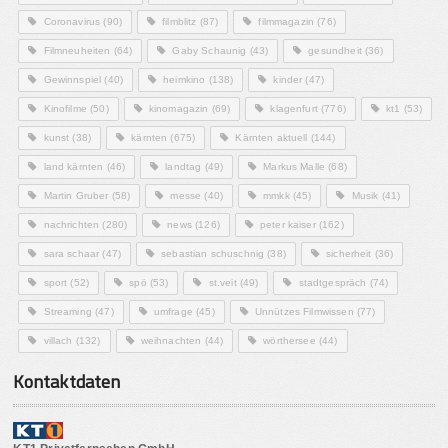
Coronavirus
(90)
filmblitz
(87)
filmmagazin
(76)
Filmneuheiten
(64)
Gaby Schaunig
(43)
gesundheit
(36)
Gewinnspiel
(40)
heimkino
(138)
kinder
(47)
Kinofilme
(50)
kinomagazin
(69)
klagenfurt
(776)
kt1
(53)
kunst
(38)
kärnten
(675)
Kärnten aktuell
(144)
land kärnten
(46)
landtag
(49)
Markus Malle
(68)
Martin Gruber
(58)
messe
(40)
mmkk
(45)
Musik
(41)
nachrichten
(280)
news
(126)
peter kaiser
(162)
sara schaar
(47)
sebastian schuschnig
(38)
sicherheit
(36)
sport
(52)
spö
(53)
st.veit
(49)
stadtgespräch
(74)
Streaming
(47)
umfrage
(45)
Unnützes Filmwissen
(77)
villach
(132)
weihnachten
(44)
wörthersee
(44)
Kontaktdaten