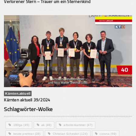
Verlorener Stern – Trauer um ein Sternenkind
Kärnten.aktuell
Kärnten aktuell 39/2024
Schlagwörter-Wolke
180ga
(45)
ak
(48)
arbeiterkammer
(47)
beate prettner
(38)
Christian Scheider
(124)
corona
(69)