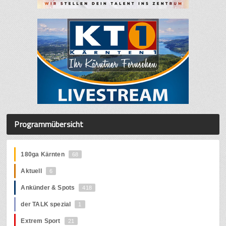
Programmübersicht
180ga Kärnten
68
Aktuell
6
Ankünder & Spots
418
der TALK spezial
1
Extrem Sport
21