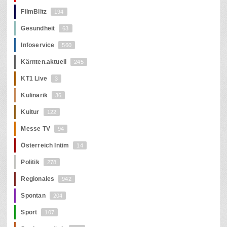
FilmBlitz
194
Gesundheit
63
Infoservice
560
Kärnten.aktuell
245
KT1 Live
3
Kulinarik
36
Kultur
122
Messe TV
94
Österreich Intim
14
Politik
278
Regionales
942
Spontan
204
Sport
107