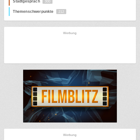
Stadtgespräch
300
Themenschwerpunkte
212
Werbung
Werbung