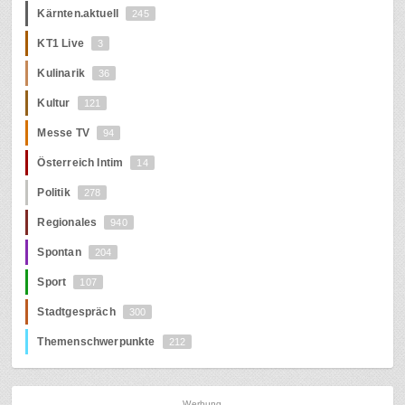
Kärnten.aktuell
245
KT1 Live
3
Kulinarik
36
Kultur
121
Messe TV
94
Österreich Intim
14
Politik
278
Regionales
940
Spontan
204
Sport
107
Stadtgespräch
300
Themenschwerpunkte
212
Werbung