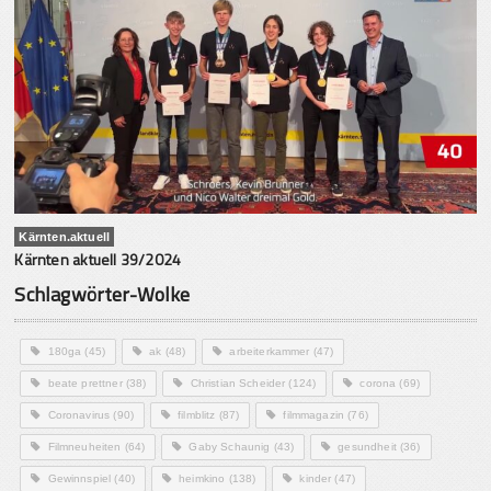
Kärnten.aktuell
Kärnten aktuell 39/2024
Schlagwörter-Wolke
180ga
(45)
ak
(48)
arbeiterkammer
(47)
beate prettner
(38)
Christian Scheider
(124)
corona
(69)
Coronavirus
(90)
filmblitz
(87)
filmmagazin
(76)
Filmneuheiten
(64)
Gaby Schaunig
(43)
gesundheit
(36)
Gewinnspiel
(40)
heimkino
(138)
kinder
(47)