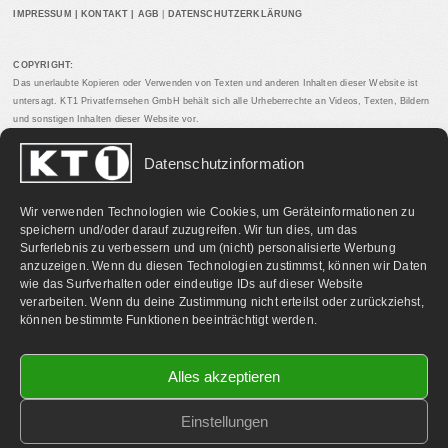
IMPRESSUM
|
KONTAKT
|
AGB
|
DATENSCHUTZERKLÄRUNG
COPYRIGHT:
Das unerlaubte Kopieren oder Verwenden von Texten und anderen Inhalten dieser Website ist
untersagt. KT1 Privatfernsehen GmbH behält sich alle Urheberrechte an Videos, Texten, Bildern
und sonstigen Inhalten dieser Website vor.
Datenschutzinformation
PARTNERLINKS:
Wir verwenden Technologien wie Cookies, um Geräteinformationen zu
speichern und/oder darauf zuzugreifen. Wir tun dies, um das
Surferlebnis zu verbessern und um (nicht) personalisierte Werbung
anzuzeigen. Wenn du diesen Technologien zustimmst, können wir Daten
wie das Surfverhalten oder eindeutige IDs auf dieser Website
verarbeiten. Wenn du deine Zustimmung nicht erteilst oder zurückziehst,
können bestimmte Funktionen beeinträchtigt werden.
Alles akzeptieren
Einstellungen
©
2026 KT1 Privatfernsehen - Alle Rechte vorbehalten.