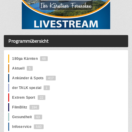
Programmübersicht
180ga Kärnten
68
Aktuell
5
Ankünder & Spots
417
der TALK spezial
1
Extrem Sport
22
FilmBlitz
194
Gesundheit
63
Infoservice
560