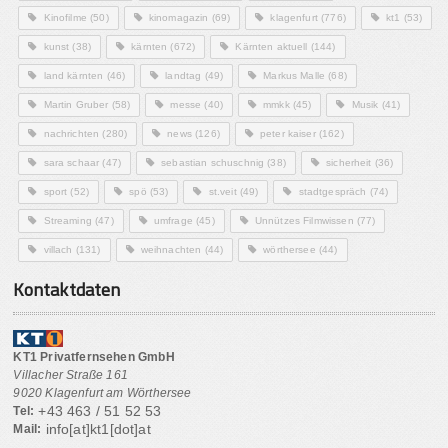
Kinofilme
(50)
kinomagazin
(69)
klagenfurt
(776)
kt1
(53)
kunst
(38)
kärnten
(672)
Kärnten aktuell
(144)
land kärnten
(46)
landtag
(49)
Markus Malle
(68)
Martin Gruber
(58)
messe
(40)
mmkk
(45)
Musik
(41)
nachrichten
(280)
news
(126)
peter kaiser
(162)
sara schaar
(47)
sebastian schuschnig
(38)
sicherheit
(36)
sport
(52)
spö
(53)
st.veit
(49)
stadtgespräch
(74)
Streaming
(47)
umfrage
(45)
Unnützes Filmwissen
(77)
villach
(131)
weihnachten
(44)
wörthersee
(44)
Kontaktdaten
KT1 Privatfernsehen GmbH
Villacher Straße 161
9020 Klagenfurt am Wörthersee
+43 463 / 51 52 53
Tel:
info[at]kt1[dot]at
Mail: