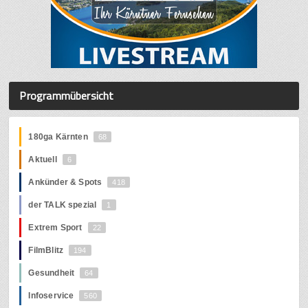
Programmübersicht
180ga Kärnten
68
Aktuell
6
Ankünder & Spots
418
der TALK spezial
1
Extrem Sport
22
FilmBlitz
194
Gesundheit
64
Infoservice
560