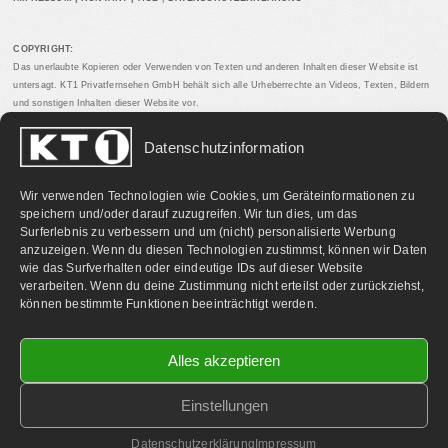
COPYRIGHT:
Das unerlaubte Kopieren oder Verwenden von Texten und anderen Inhalten dieser Website ist
untersagt. KT1 Privatfernsehen GmbH behält sich alle Urheberrechte an Videos, Texten, Bildern
und sonstigen Inhalten dieser Website vor.
Datenschutzinformation
PARTNERLINKS:
Wir verwenden Technologien wie Cookies, um Geräteinformationen zu
speichern und/oder darauf zuzugreifen. Wir tun dies, um das
Surferlebnis zu verbessern und um (nicht) personalisierte Werbung
anzuzeigen. Wenn du diesen Technologien zustimmst, können wir Daten
wie das Surfverhalten oder eindeutige IDs auf dieser Website
verarbeiten. Wenn du deine Zustimmung nicht erteilst oder zurückziehst,
können bestimmte Funktionen beeinträchtigt werden.
Alles akzeptieren
Einstellungen
©
2026 KT1 Privatfernsehen - Alle Rechte vorbehalten.
Homepage & Webbetreuung DF-Media.at
Datenschutzerklärung
Impressum