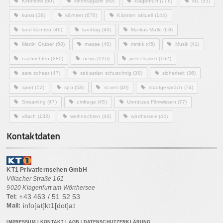
Kinofilme
(50)
kinomagazin
(69)
klagenfurt
(776)
kt1
(53)
kunst
(38)
kärnten
(676)
Kärnten aktuell
(144)
land kärnten
(46)
landtag
(49)
Markus Malle
(68)
Martin Gruber
(58)
messe
(40)
mmkk
(45)
Musik
(41)
nachrichten
(280)
news
(126)
peter kaiser
(162)
sara schaar
(47)
sebastian schuschnig
(38)
sicherheit
(36)
sport
(52)
spö
(53)
st.veit
(49)
stadtgespräch
(74)
Streaming
(47)
umfrage
(45)
Unnützes Filmwissen
(77)
villach
(132)
weihnachten
(44)
wörthersee
(44)
Kontaktdaten
KT1 Privatfernsehen GmbH
Villacher Straße 161
9020 Klagenfurt am Wörthersee
+43 463 / 51 52 53
Tel:
info[at]kt1[dot]at
Mail:
IMPRESSUM
|
KONTAKT
|
AGB
|
DATENSCHUTZERKLÄRUNG