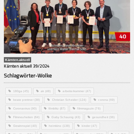
Kärnten.aktuell
Kärnten aktuell 39/2024
Schlagwörter-Wolke
180ga
(45)
ak
(48)
arbeiterkammer
(47)
beate prettner
(38)
Christian Scheider
(124)
corona
(69)
Coronavirus
(90)
filmblitz
(87)
filmmagazin
(76)
Filmneuheiten
(64)
Gaby Schaunig
(43)
gesundheit
(36)
Gewinnspiel
(40)
heimkino
(138)
kinder
(47)