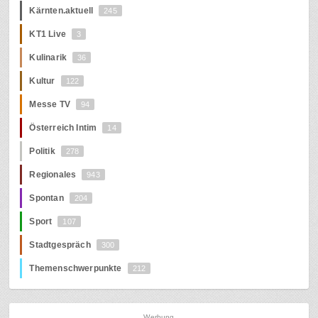
Kärnten.aktuell
245
KT1 Live
3
Kulinarik
36
Kultur
122
Messe TV
94
Österreich Intim
14
Politik
278
Regionales
943
Spontan
204
Sport
107
Stadtgespräch
300
Themenschwerpunkte
212
Werbung