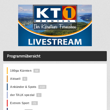
Programmübersicht
180ga Kärnten
68
Aktuell
6
Ankünder & Spots
418
der TALK spezial
1
Extrem Sport
21