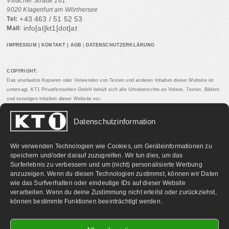
Villacher Straße 161
9020 Klagenfurt am Wörthersee
+43 463 / 51 52 53
Tel:
info[at]kt1[dot]at
Mail:
IMPRESSUM
|
KONTAKT
|
AGB
|
DATENSCHUTZERKLÄRUNG
COPYRIGHT:
Das unerlaubte Kopieren oder Verwenden von Texten und anderen Inhalten dieser Website ist
untersagt. KT1 Privatfernsehen GmbH behält sich alle Urheberrechte an Videos, Texten, Bildern
und sonstigen Inhalten dieser Website vor.
Datenschutzinformation
PARTNERLINKS:
Wir verwenden Technologien wie Cookies, um Geräteinformationen zu
speichern und/oder darauf zuzugreifen. Wir tun dies, um das
Surferlebnis zu verbessern und um (nicht) personalisierte Werbung
anzuzeigen. Wenn du diesen Technologien zustimmst, können wir Daten
wie das Surfverhalten oder eindeutige IDs auf dieser Website
verarbeiten. Wenn du deine Zustimmung nicht erteilst oder zurückziehst,
können bestimmte Funktionen beeinträchtigt werden.