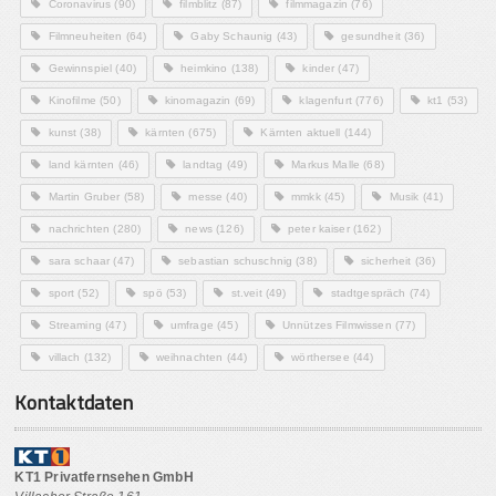
Coronavirus
(90)
filmblitz
(87)
filmmagazin
(76)
Filmneuheiten
(64)
Gaby Schaunig
(43)
gesundheit
(36)
Gewinnspiel
(40)
heimkino
(138)
kinder
(47)
Kinofilme
(50)
kinomagazin
(69)
klagenfurt
(776)
kt1
(53)
kunst
(38)
kärnten
(675)
Kärnten aktuell
(144)
land kärnten
(46)
landtag
(49)
Markus Malle
(68)
Martin Gruber
(58)
messe
(40)
mmkk
(45)
Musik
(41)
nachrichten
(280)
news
(126)
peter kaiser
(162)
sara schaar
(47)
sebastian schuschnig
(38)
sicherheit
(36)
sport
(52)
spö
(53)
st.veit
(49)
stadtgespräch
(74)
Streaming
(47)
umfrage
(45)
Unnützes Filmwissen
(77)
villach
(132)
weihnachten
(44)
wörthersee
(44)
Kontaktdaten
KT1 Privatfernsehen GmbH