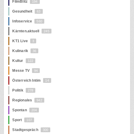
FilmBlitz
194
Gesundheit
63
Infoservice
560
Kärnten.aktuell
245
KT1 Live
3
Kulinarik
36
Kultur
122
Messe TV
94
Österreich Intim
14
Politik
278
Regionales
942
Spontan
204
Sport
107
Stadtgespräch
300