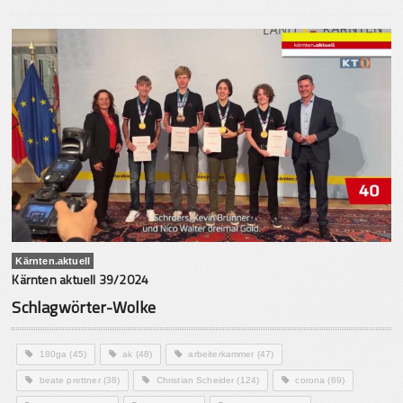
Kärnten.aktuell
Kärnten aktuell 39/2024
Schlagwörter-Wolke
180ga
(45)
ak
(48)
arbeiterkammer
(47)
beate prettner
(38)
Christian Scheider
(124)
corona
(69)