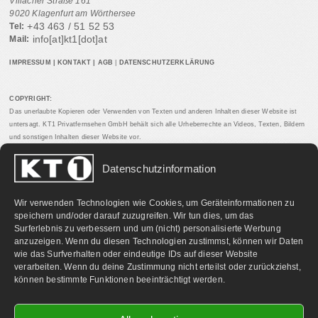
Villacher Straße 161
9020 Klagenfurt am Wörthersee
+43 463 / 51 52 53
Tel:
info[at]kt1[dot]at
Mail:
IMPRESSUM
|
KONTAKT
|
AGB
|
DATENSCHUTZERKLÄRUNG
COPYRIGHT:
Das unerlaubte Kopieren oder Verwenden von Texten und anderen Inhalten dieser Website ist
untersagt. KT1 Privatfernsehen GmbH behält sich alle Urheberrechte an Videos, Texten, Bildern
und sonstigen Inhalten dieser Website vor.
Datenschutzinformation
PARTNERLINKS:
Wir verwenden Technologien wie Cookies, um Geräteinformationen zu
speichern und/oder darauf zuzugreifen. Wir tun dies, um das
Surferlebnis zu verbessern und um (nicht) personalisierte Werbung
anzuzeigen. Wenn du diesen Technologien zustimmst, können wir Daten
wie das Surfverhalten oder eindeutige IDs auf dieser Website
verarbeiten. Wenn du deine Zustimmung nicht erteilst oder zurückziehst,
können bestimmte Funktionen beeinträchtigt werden.