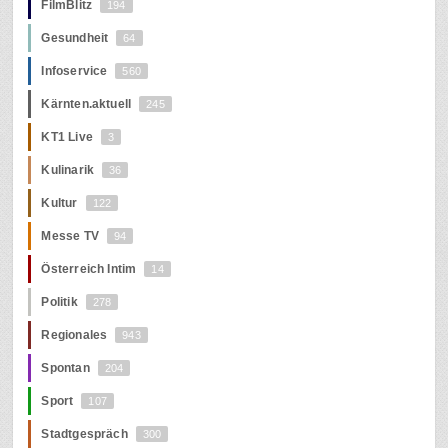
FilmBlitz
194
Gesundheit
64
Infoservice
560
Kärnten.aktuell
245
KT1 Live
3
Kulinarik
36
Kultur
122
Messe TV
94
Österreich Intim
14
Politik
278
Regionales
943
Spontan
204
Sport
107
Stadtgespräch
300