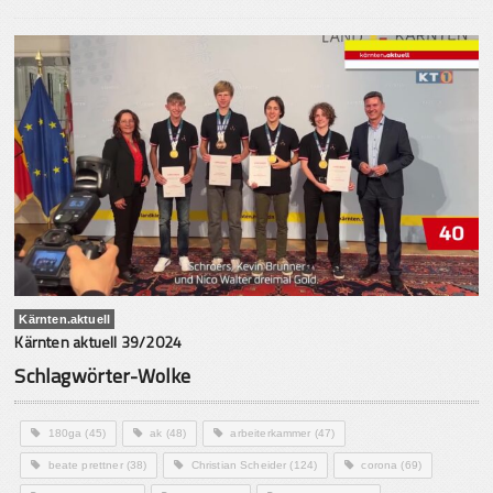
Kärnten.aktuell
Kärnten aktuell 39/2024
Schlagwörter-Wolke
180ga
(45)
ak
(48)
arbeiterkammer
(47)
beate prettner
(38)
Christian Scheider
(124)
corona
(69)