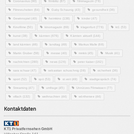
Coronavirus
(90)
filmblitz
(87)
filmmagazin
(76)
Filmneuheiten
(64)
Gaby Schaunig
(43)
gesundheit
(36)
Gewinnspiel
(40)
heimkino
(138)
kinder
(47)
Kinofilme
(50)
kinomagazin
(69)
klagenfurt
(776)
kt1
(53)
kunst
(38)
kärnten
(676)
Kärnten aktuell
(144)
land kärnten
(46)
landtag
(49)
Markus Malle
(68)
Martin Gruber
(58)
messe
(40)
mmkk
(45)
Musik
(41)
nachrichten
(280)
news
(126)
peter kaiser
(162)
sara schaar
(47)
sebastian schuschnig
(38)
sicherheit
(36)
sport
(52)
spö
(53)
st.veit
(49)
stadtgespräch
(74)
Streaming
(47)
umfrage
(45)
Unnützes Filmwissen
(77)
villach
(132)
weihnachten
(44)
wörthersee
(44)
Kontaktdaten
KT1 Privatfernsehen GmbH