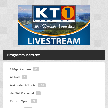
Programmübersicht
180ga Kärnten
68
Aktuell
6
Ankünder & Spots
418
der TALK spezial
1
Extrem Sport
22