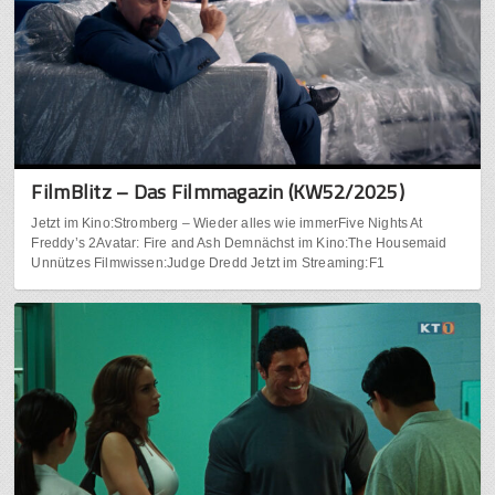
FilmBlitz – Das Filmmagazin (KW52/2025)
Jetzt im Kino:Stromberg – Wieder alles wie immerFive Nights At
Freddy’s 2Avatar: Fire and Ash Demnächst im Kino:The Housemaid
Unnützes Filmwissen:Judge Dredd Jetzt im Streaming:F1