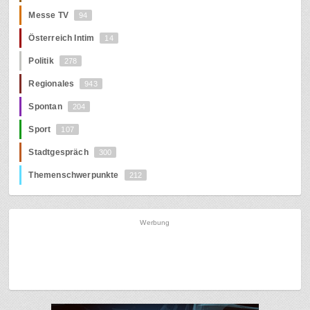
Messe TV
94
Österreich Intim
14
Politik
278
Regionales
943
Spontan
204
Sport
107
Stadtgespräch
300
Themenschwerpunkte
212
Werbung