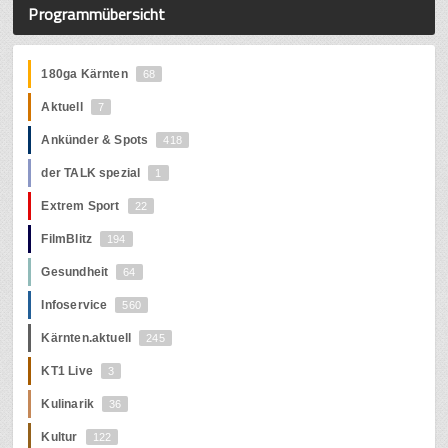
Programmübersicht
180ga Kärnten
68
Aktuell
7
Ankünder & Spots
418
der TALK spezial
1
Extrem Sport
22
FilmBlitz
194
Gesundheit
64
Infoservice
560
Kärnten.aktuell
245
KT1 Live
3
Kulinarik
36
Kultur
122