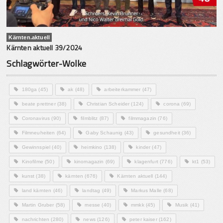
Kärnten.aktuell
Kärnten aktuell 39/2024
Schlagwörter-Wolke
180ga
(45)
ak
(48)
arbeiterkammer
(47)
beate prettner
(38)
Christian Scheider
(124)
corona
(69)
Coronavirus
(90)
filmblitz
(87)
filmmagazin
(76)
Filmneuheiten
(64)
Gaby Schaunig
(43)
gesundheit
(36)
Gewinnspiel
(40)
heimkino
(138)
kinder
(47)
Kinofilme
(50)
kinomagazin
(69)
klagenfurt
(776)
kt1
(53)
kunst
(38)
kärnten
(676)
Kärnten aktuell
(144)
land kärnten
(46)
landtag
(49)
Markus Malle
(68)
Martin Gruber
(58)
messe
(40)
mmkk
(45)
Musik
(41)
nachrichten
(280)
news
(126)
peter kaiser
(162)