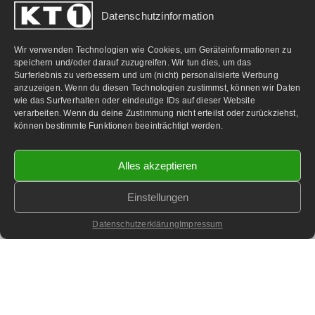
Datenschutzinformation
PARTNERLINKS:
Wir verwenden Technologien wie Cookies, um Geräteinformationen zu
speichern und/oder darauf zuzugreifen. Wir tun dies, um das
Surferlebnis zu verbessern und um (nicht) personalisierte Werbung
anzuzeigen. Wenn du diesen Technologien zustimmst, können wir Daten
wie das Surfverhalten oder eindeutige IDs auf dieser Website
verarbeiten. Wenn du deine Zustimmung nicht erteilst oder zurückziehst,
können bestimmte Funktionen beeinträchtigt werden.
Alles akzeptieren
Einstellungen
©
2026 KT1 Privatfernsehen - Alle Rechte vorbehalten.
Homepage & Webbetreuung DF-Media.at
Datenschutzerklärung
Impressum