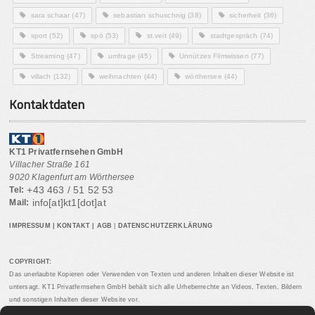
sara schaar
(47)
sebastian schuschnig
(38)
sicherheit
(36)
sport
(52)
spö
(53)
st.veit
(49)
stadtgespräch
(74)
Streaming
(47)
umfrage
(45)
Unnützes Filmwissen
(77)
villach
(132)
weihnachten
(44)
wörthersee
(44)
Kontaktdaten
KT1 Privatfernsehen GmbH
Villacher Straße 161
9020 Klagenfurt am Wörthersee
+43 463 / 51 52 53
Tel:
info[at]kt1[dot]at
Mail:
IMPRESSUM
|
KONTAKT
|
AGB
|
DATENSCHUTZERKLÄRUNG
COPYRIGHT:
Das unerlaubte Kopieren oder Verwenden von Texten und anderen Inhalten dieser Website ist
untersagt. KT1 Privatfernsehen GmbH behält sich alle Urheberrechte an Videos, Texten, Bildern
und sonstigen Inhalten dieser Website vor.