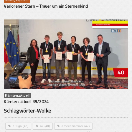
Verlorener Stern – Trauer um ein Sternenkind
Kärnten.aktuell
Kärnten aktuell 39/2024
Schlagwörter-Wolke
180ga
(45)
ak
(48)
arbeiterkammer
(47)