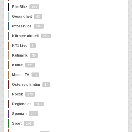
FilmBlitz
194
Gesundheit
63
Infoservice
560
Kärnten.aktuell
245
KT1 Live
3
Kulinarik
36
Kultur
121
Messe TV
94
Österreich Intim
14
Politik
278
Regionales
940
Spontan
204
Sport
107