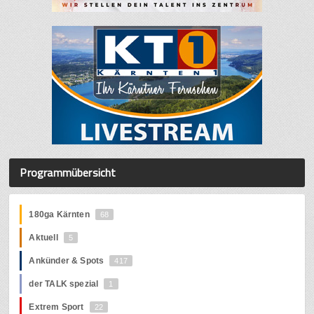
Programmübersicht
180ga Kärnten
68
Aktuell
5
Ankünder & Spots
417
der TALK spezial
1
Extrem Sport
22