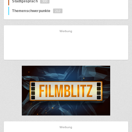
Stadtgespräch
300
Themenschwerpunkte
212
Werbung
Werbung