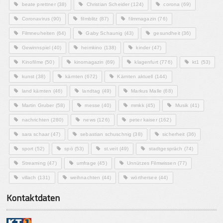
beate prettner
(38)
Christian Scheider
(124)
corona
(69)
Coronavirus
(90)
filmblitz
(87)
filmmagazin
(76)
Filmneuheiten
(64)
Gaby Schaunig
(43)
gesundheit
(36)
Gewinnspiel
(40)
heimkino
(138)
kinder
(47)
Kinofilme
(50)
kinomagazin
(69)
klagenfurt
(776)
kt1
(53)
kunst
(38)
kärnten
(672)
Kärnten aktuell
(144)
land kärnten
(46)
landtag
(49)
Markus Malle
(68)
Martin Gruber
(58)
messe
(40)
mmkk
(45)
Musik
(41)
nachrichten
(280)
news
(126)
peter kaiser
(162)
sara schaar
(47)
sebastian schuschnig
(38)
sicherheit
(36)
sport
(52)
spö
(53)
st.veit
(49)
stadtgespräch
(74)
Streaming
(47)
umfrage
(45)
Unnützes Filmwissen
(77)
villach
(131)
weihnachten
(44)
wörthersee
(44)
Kontaktdaten