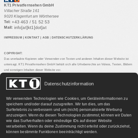
KT1 Privatfernsehen GmbH
Villacher Straße 161
9020 Klagenfurt am Wörthersee
+43 463 / 51 52 53
Tel:
info[at]kt1[dot]at
Mail:
IMPRESSUM
|
KONTAKT
|
AGB
|
DATENSCHUTZERKLÄRUNG
COPYRIGHT:
Das unerlaubte Kopieren oder Verwenden von Texten und anderen Inhalten dieser Website ist
untersagt. KT1 Privatfernsehen GmbH behält sich alle Urheberrechte an Videos, Texten, Bildern
und sonstigen Inhalten dieser Website vor.
Datenschutzinformation
PARTNERLINKS:
Wir verwenden Technologien wie Cookies, um Geräteinformationen zu
speichern und/oder darauf zuzugreifen. Wir tun dies, um das
Surferlebnis zu verbessern und um (nicht) personalisierte Werbung
anzuzeigen. Wenn du diesen Technologien zustimmst, können wir Daten
wie das Surfverhalten oder eindeutige IDs auf dieser Website
verarbeiten. Wenn du deine Zustimmung nicht erteilst oder zurückziehst,
können bestimmte Funktionen beeinträchtigt werden.