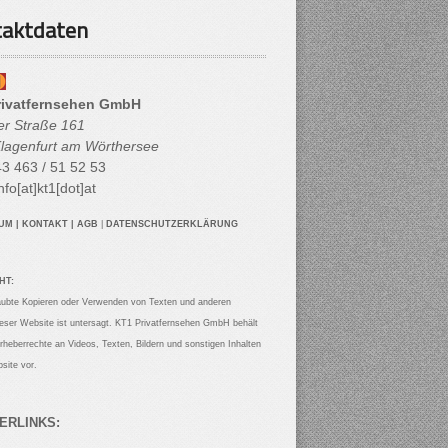
aktdaten
rivatfernsehen GmbH
her Straße 161
lagenfurt am Wörthersee
3 463 / 51 52 53
nfo[at]kt1[dot]at
SUM
|
KONTAKT
|
AGB
|
DATENSCHUTZERKLÄRUNG
HT:
aubte Kopieren oder Verwenden von Texten und anderen
ieser Website ist untersagt. KT1 Privatfernsehen GmbH behält
Urheberrechte an Videos, Texten, Bildern und sonstigen Inhalten
site vor.
ERLINKS: