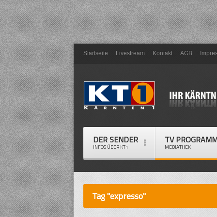
Startseite
Livestream
Kontakt
AGB
Impre
DER SENDER
TV PROGRAM
INFOS ÜBER KT1
MEDIATHEK
Tag "expresso"