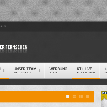
ssum
M
UNSER TEAM
WERBUNG
KT1 LIVE
1
STELLT SICH VOR
AUF KT1
KT1 LIVESTREAM
D