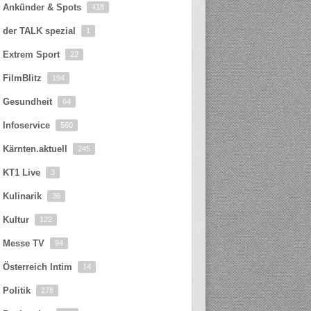
Ankünder & Spots
418
der TALK spezial
1
Extrem Sport
22
FilmBlitz
194
Gesundheit
64
Infoservice
560
Kärnten.aktuell
245
KT1 Live
3
Kulinarik
36
Kultur
122
Messe TV
94
Österreich Intim
14
Politik
278