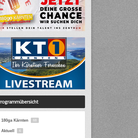
rogrammübersicht
180ga Kärnten
68
Aktuell
6