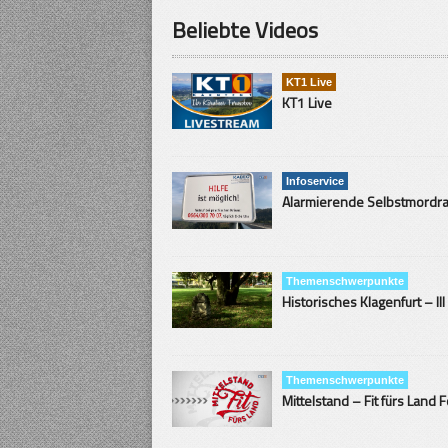
Beliebte Videos
KT1 Live
KT1 Live
Infoservice
Themenschwerpunkte
Historisches Klagenfurt – III
Themenschwerpunkte