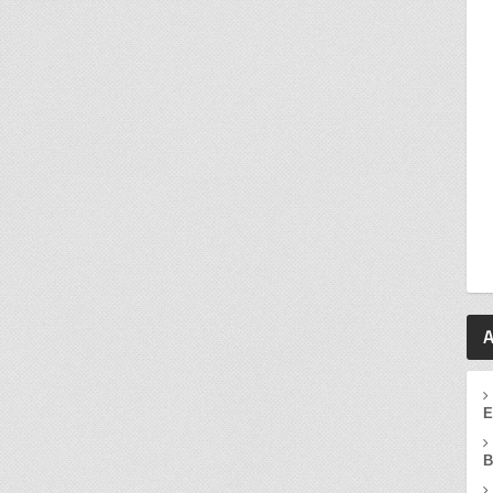
A
E
B