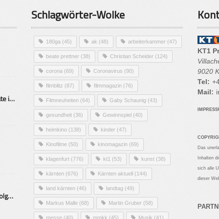
Schlagwörter-Wolke
Kont
180ga
(45)
ak
(48)
arbeiterkammer
(47)
KT1 P
beate prettner
(38)
Christian Scheider
(124)
Villac
9020 K
corona
(69)
Coronavirus
(90)
Tel:
+4
filmblitz
(87)
filmmagazin
(76)
Mail:
i
Alarmierende Selbstmordrate in Kärnten
Filmneuheiten
(64)
Gaby Schaunig
(43)
IMPRES
gesundheit
(36)
Gewinnspiel
(40)
heimkino
(138)
kinder
(47)
COPYRIG
Kinofilme
(50)
kinomagazin
(69)
Das unerl
Inhalten d
klagenfurt
(776)
kt1
(53)
kunst
(38)
sich alle 
kärnten
(676)
Kärnten aktuell
(144)
dieser Web
land kärnten
(46)
landtag
(49)
Mittelstand – Fit fürs Land Folge 9- Konditor
Markus Malle
(68)
Martin Gruber
(58)
PARTN
messe
(40)
mmkk
(45)
Musik
(41)