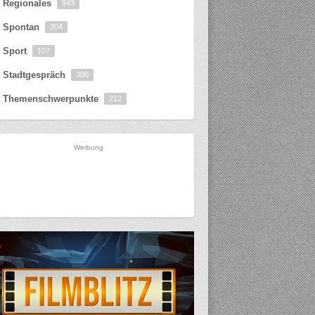
Regionales
943
Spontan
204
Sport
107
Stadtgespräch
300
Themenschwerpunkte
212
Werbung