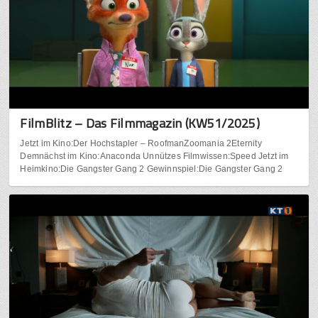
FilmBlitz – Das Filmmagazin (KW51/2025)
Jetzt im Kino:Der Hochstapler – RoofmanZoomania 2Eternity
Demnächst im Kino:Anaconda Unnützes Filmwissen:Speed Jetzt im
Heimkino:Die Gangster Gang 2 Gewinnspiel:Die Gangster Gang 2