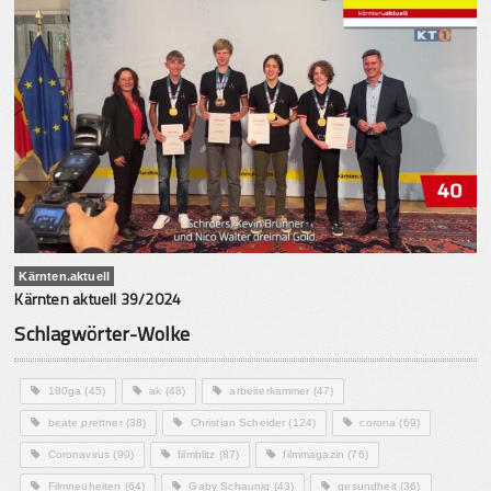
Kärnten.aktuell
Kärnten aktuell 39/2024
Schlagwörter-Wolke
180ga
(45)
ak
(48)
arbeiterkammer
(47)
beate prettner
(38)
Christian Scheider
(124)
corona
(69)
Coronavirus
(90)
filmblitz
(87)
filmmagazin
(76)
Filmneuheiten
(64)
Gaby Schaunig
(43)
gesundheit
(36)