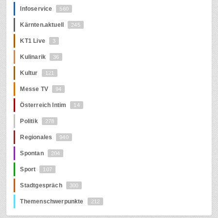
Infoservice
560
Kärnten.aktuell
245
KT1 Live
3
Kulinarik
36
Kultur
121
Messe TV
94
Österreich Intim
14
Politik
278
Regionales
940
Spontan
204
Sport
107
Stadtgespräch
300
Themenschwerpunkte
212