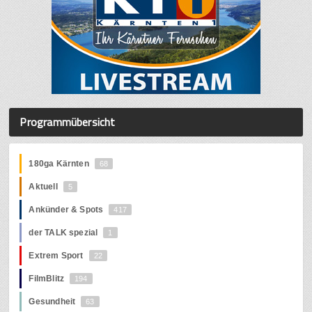
Programmübersicht
180ga Kärnten
68
Aktuell
5
Ankünder & Spots
417
der TALK spezial
1
Extrem Sport
22
FilmBlitz
194
Gesundheit
63