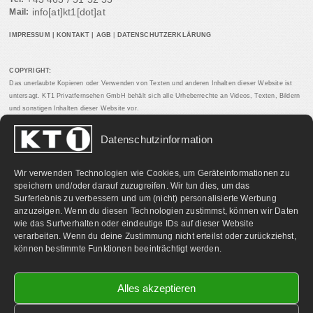
info[at]kt1[dot]at
Mail:
IMPRESSUM
|
KONTAKT
|
AGB
|
DATENSCHUTZERKLÄRUNG
COPYRIGHT:
Das unerlaubte Kopieren oder Verwenden von Texten und anderen Inhalten dieser Website ist
untersagt. KT1 Privatfernsehen GmbH behält sich alle Urheberrechte an Videos, Texten, Bildern
und sonstigen Inhalten dieser Website vor.
Datenschutzinformation
PARTNERLINKS:
Wir verwenden Technologien wie Cookies, um Geräteinformationen zu
speichern und/oder darauf zuzugreifen. Wir tun dies, um das
Surferlebnis zu verbessern und um (nicht) personalisierte Werbung
anzuzeigen. Wenn du diesen Technologien zustimmst, können wir Daten
wie das Surfverhalten oder eindeutige IDs auf dieser Website
verarbeiten. Wenn du deine Zustimmung nicht erteilst oder zurückziehst,
können bestimmte Funktionen beeinträchtigt werden.
Alles akzeptieren