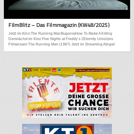
FilmBlitz – Das Filmmagazin (KW48/2025)
Jetzt im Kino:The Running ManBugoniaHow To Make A Killing
Demnächst im Kino:Five Nights at Freddy’s 2Eternity Unnützes
Filmwissen:The Running Man (1987) Jetzt im Streaming:Abigail