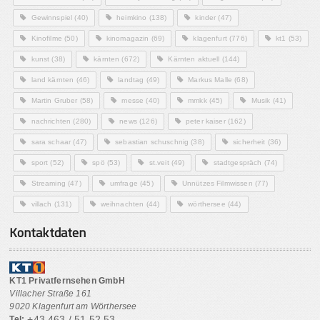
Gewinnspiel
(40)
heimkino
(138)
kinder
(47)
Kinofilme
(50)
kinomagazin
(69)
klagenfurt
(776)
kt1
(53)
kunst
(38)
kärnten
(672)
Kärnten aktuell
(144)
land kärnten
(46)
landtag
(49)
Markus Malle
(68)
Martin Gruber
(58)
messe
(40)
mmkk
(45)
Musik
(41)
nachrichten
(280)
news
(126)
peter kaiser
(162)
sara schaar
(47)
sebastian schuschnig
(38)
sicherheit
(36)
sport
(52)
spö
(53)
st.veit
(49)
stadtgespräch
(74)
Streaming
(47)
umfrage
(45)
Unnützes Filmwissen
(77)
villach
(131)
weihnachten
(44)
wörthersee
(44)
Kontaktdaten
KT1 Privatfernsehen GmbH
Villacher Straße 161
9020 Klagenfurt am Wörthersee
+43 463 / 51 52 53
Tel: