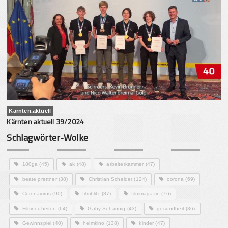
Kärnten.aktuell
Kärnten aktuell 39/2024
Schlagwörter-Wolke
180ga
(45)
ak
(48)
arbeiterkammer
(47)
beate prettner
(38)
Christian Scheider
(124)
corona
(69)
Coronavirus
(90)
filmblitz
(87)
filmmagazin
(76)
Filmneuheiten
(64)
Gaby Schaunig
(43)
gesundheit
(36)
Gewinnspiel
(40)
heimkino
(138)
kinder
(47)