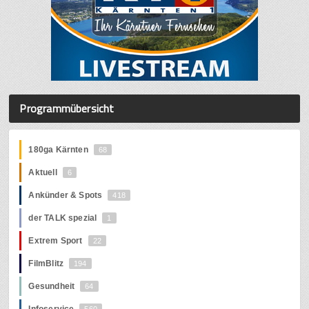
Programmübersicht
180ga Kärnten
68
Aktuell
6
Ankünder & Spots
418
der TALK spezial
1
Extrem Sport
22
FilmBlitz
194
Gesundheit
64
Infoservice
560