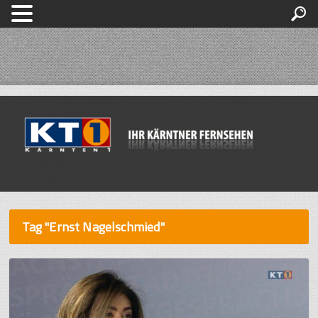
Tag "Ernst Nagelschmied"