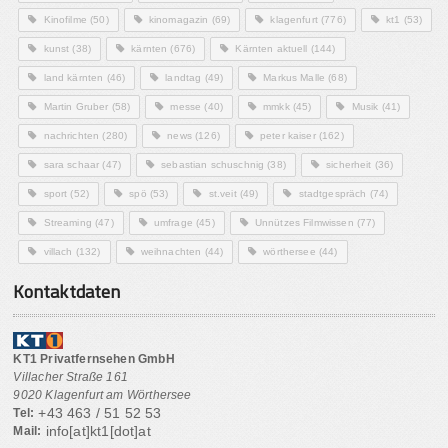
Kinofilme
(50)
kinomagazin
(69)
klagenfurt
(776)
kt1
(53)
kunst
(38)
kärnten
(676)
Kärnten aktuell
(144)
land kärnten
(46)
landtag
(49)
Markus Malle
(68)
Martin Gruber
(58)
messe
(40)
mmkk
(45)
Musik
(41)
nachrichten
(280)
news
(126)
peter kaiser
(162)
sara schaar
(47)
sebastian schuschnig
(38)
sicherheit
(36)
sport
(52)
spö
(53)
st.veit
(49)
stadtgespräch
(74)
Streaming
(47)
umfrage
(45)
Unnützes Filmwissen
(77)
villach
(132)
weihnachten
(44)
wörthersee
(44)
Kontaktdaten
KT1 Privatfernsehen GmbH
Villacher Straße 161
9020 Klagenfurt am Wörthersee
+43 463 / 51 52 53
Tel:
info[at]kt1[dot]at
Mail: