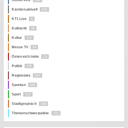
Kärnten.aktuell
245
KT1 Live
3
Kulinarik
36
Kultur
122
Messe TV
94
Österreich Intim
14
Politik
278
Regionales
943
Spontan
204
Sport
107
Stadtgespräch
300
Themenschwerpunkte
212