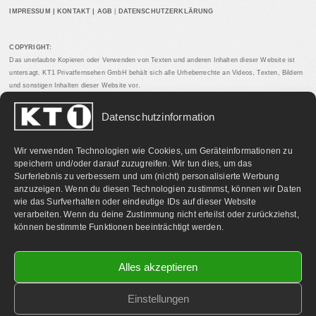
IMPRESSUM
|
KONTAKT
|
AGB
|
DATENSCHUTZERKLÄRUNG
COPYRIGHT:
Das unerlaubte Kopieren oder Verwenden von Texten und anderen Inhalten dieser Website ist
untersagt. KT1 Privatfernsehen GmbH behält sich alle Urheberrechte an Videos, Texten, Bildern
und sonstigen Inhalten dieser Website vor.
Datenschutzinformation
PARTNERLINKS:
Wir verwenden Technologien wie Cookies, um Geräteinformationen zu
speichern und/oder darauf zuzugreifen. Wir tun dies, um das
Surferlebnis zu verbessern und um (nicht) personalisierte Werbung
anzuzeigen. Wenn du diesen Technologien zustimmst, können wir Daten
wie das Surfverhalten oder eindeutige IDs auf dieser Website
verarbeiten. Wenn du deine Zustimmung nicht erteilst oder zurückziehst,
können bestimmte Funktionen beeinträchtigt werden.
Alles akzeptieren
Einstellungen
©
2026 KT1 Privatfernsehen - Alle Rechte vorbehalten.