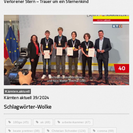
Verlorener Stern – Trauer um ein Sternenkind
Kärnten.aktuell
Kärnten aktuell 39/2024
Schlagwörter-Wolke
180ga
(45)
ak
(48)
arbeiterkammer
(47)
beate prettner
(38)
Christian Scheider
(124)
corona
(69)