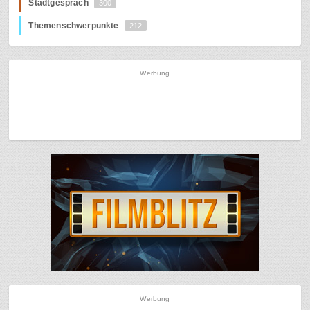
Stadtgespräch
300
Themenschwerpunkte
212
Werbung
Werbung