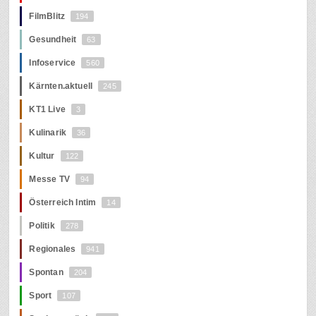
FilmBlitz
194
Gesundheit
63
Infoservice
560
Kärnten.aktuell
245
KT1 Live
3
Kulinarik
36
Kultur
122
Messe TV
94
Österreich Intim
14
Politik
278
Regionales
941
Spontan
204
Sport
107