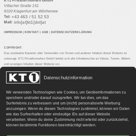
KT1 Privatfernsehen GmbH
Villacher Straße 161
9020 Klagenfurt am Wörthersee
+43 463 / 51 52 53
Tel:
info[at]kt1[dot]at
Mail:
IMPRESSUM
|
KONTAKT
|
AGB
|
DATENSCHUTZERKLÄRUNG
COPYRIGHT:
Das unerlaubte Kopieren oder Verwenden von Texten und anderen Inhalten dieser Website ist
untersagt. KT1 Privatfernsehen GmbH behält sich alle Urheberrechte an Videos, Texten, Bildern
und sonstigen Inhalten dieser Website vor.
Datenschutzinformation
PARTNERLINKS:
Wir verwenden Technologien wie Cookies, um Geräteinformationen zu
speichern und/oder darauf zuzugreifen. Wir tun dies, um das
Surferlebnis zu verbessern und um (nicht) personalisierte Werbung
anzuzeigen. Wenn du diesen Technologien zustimmst, können wir Daten
wie das Surfverhalten oder eindeutige IDs auf dieser Website
verarbeiten. Wenn du deine Zustimmung nicht erteilst oder zurückziehst,
können bestimmte Funktionen beeinträchtigt werden.