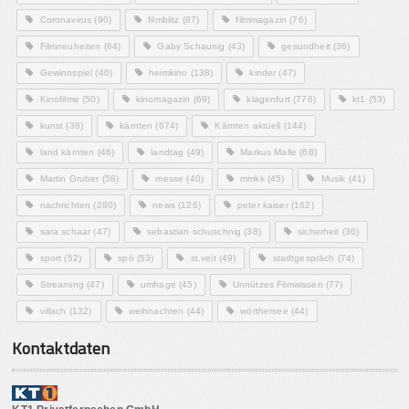
Coronavirus
(90)
filmblitz
(87)
filmmagazin
(76)
Filmneuheiten
(64)
Gaby Schaunig
(43)
gesundheit
(36)
Gewinnspiel
(40)
heimkino
(138)
kinder
(47)
Kinofilme
(50)
kinomagazin
(69)
klagenfurt
(776)
kt1
(53)
kunst
(38)
kärnten
(674)
Kärnten aktuell
(144)
land kärnten
(46)
landtag
(49)
Markus Malle
(68)
Martin Gruber
(58)
messe
(40)
mmkk
(45)
Musik
(41)
nachrichten
(280)
news
(126)
peter kaiser
(162)
sara schaar
(47)
sebastian schuschnig
(38)
sicherheit
(36)
sport
(52)
spö
(53)
st.veit
(49)
stadtgespräch
(74)
Streaming
(47)
umfrage
(45)
Unnützes Filmwissen
(77)
villach
(132)
weihnachten
(44)
wörthersee
(44)
Kontaktdaten