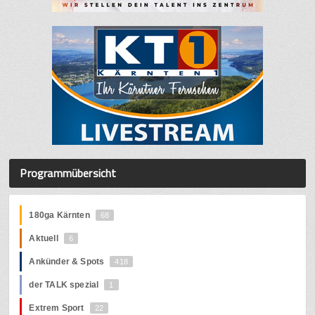
Programmübersicht
180ga Kärnten
68
Aktuell
6
Ankünder & Spots
418
der TALK spezial
1
Extrem Sport
22