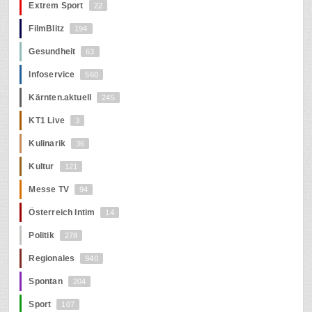
Extrem Sport
22
FilmBlitz
194
Gesundheit
63
Infoservice
560
Kärnten.aktuell
245
KT1 Live
3
Kulinarik
36
Kultur
121
Messe TV
94
Österreich Intim
14
Politik
278
Regionales
940
Spontan
204
Sport
107