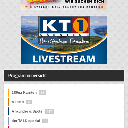
Programmübersicht
180ga Kärnten
68
Aktuell
4
Ankünder & Spots
417
der TALK spezial
1