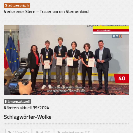
Stadtgespräch
Verlorener Stern – Trauer um ein Sternenkind
Kärnten.aktuell
Kärnten aktuell 39/2024
Schlagwörter-Wolke
180ga
(45)
ak
(48)
arbeiterkammer
(47)