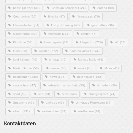
beate prettner
(38)
Christian Scheider
(124)
corona
(69)
Coronavirus
(90)
filmblitz
(87)
filmmagazin
(76)
Filmneuheiten
(64)
Gaby Schaunig
(43)
gesundheit
(36)
Gewinnspiel
(40)
heimkino
(138)
kinder
(47)
Kinofilme
(50)
kinomagazin
(69)
klagenfurt
(776)
kt1
(53)
kunst
(38)
kärnten
(672)
Kärnten aktuell
(144)
land kärnten
(46)
landtag
(49)
Markus Malle
(68)
Martin Gruber
(58)
messe
(40)
mmkk
(45)
Musik
(41)
nachrichten
(280)
news
(126)
peter kaiser
(162)
sara schaar
(47)
sebastian schuschnig
(38)
sicherheit
(36)
sport
(52)
spö
(53)
st.veit
(49)
stadtgespräch
(74)
Streaming
(47)
umfrage
(45)
Unnützes Filmwissen
(77)
villach
(131)
weihnachten
(44)
wörthersee
(44)
Kontaktdaten