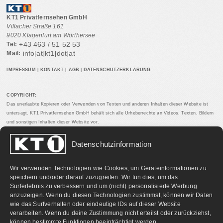
KT1 Privatfernsehen GmbH
Villacher Straße 161
9020 Klagenfurt am Wörthersee
+43 463 / 51 52 53
Tel:
info[at]kt1[dot]at
Mail:
IMPRESSUM
|
KONTAKT
|
AGB
|
DATENSCHUTZERKLÄRUNG
COPYRIGHT:
Das unerlaubte Kopieren oder Verwenden von Texten und anderen Inhalten dieser Website ist
untersagt. KT1 Privatfernsehen GmbH behält sich alle Urheberrechte an Videos, Texten, Bildern
und sonstigen Inhalten dieser Website vor.
Datenschutzinformation
PARTNERLINKS:
Wir verwenden Technologien wie Cookies, um Geräteinformationen zu
speichern und/oder darauf zuzugreifen. Wir tun dies, um das
Surferlebnis zu verbessern und um (nicht) personalisierte Werbung
anzuzeigen. Wenn du diesen Technologien zustimmst, können wir Daten
wie das Surfverhalten oder eindeutige IDs auf dieser Website
verarbeiten. Wenn du deine Zustimmung nicht erteilst oder zurückziehst,
können bestimmte Funktionen beeinträchtigt werden.