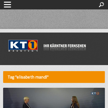
Tag "elisabeth mandl"