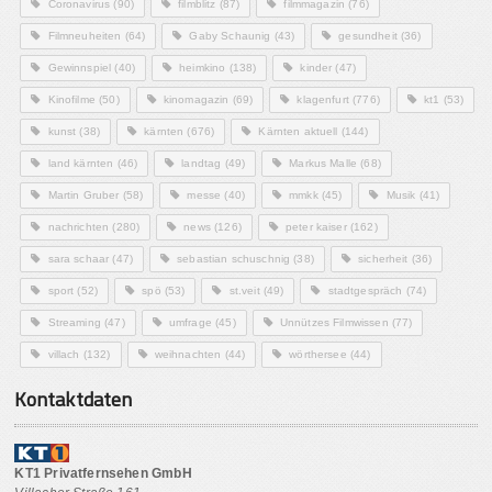
Coronavirus
(90)
filmblitz
(87)
filmmagazin
(76)
Filmneuheiten
(64)
Gaby Schaunig
(43)
gesundheit
(36)
Gewinnspiel
(40)
heimkino
(138)
kinder
(47)
Kinofilme
(50)
kinomagazin
(69)
klagenfurt
(776)
kt1
(53)
kunst
(38)
kärnten
(676)
Kärnten aktuell
(144)
land kärnten
(46)
landtag
(49)
Markus Malle
(68)
Martin Gruber
(58)
messe
(40)
mmkk
(45)
Musik
(41)
nachrichten
(280)
news
(126)
peter kaiser
(162)
sara schaar
(47)
sebastian schuschnig
(38)
sicherheit
(36)
sport
(52)
spö
(53)
st.veit
(49)
stadtgespräch
(74)
Streaming
(47)
umfrage
(45)
Unnützes Filmwissen
(77)
villach
(132)
weihnachten
(44)
wörthersee
(44)
Kontaktdaten
KT1 Privatfernsehen GmbH