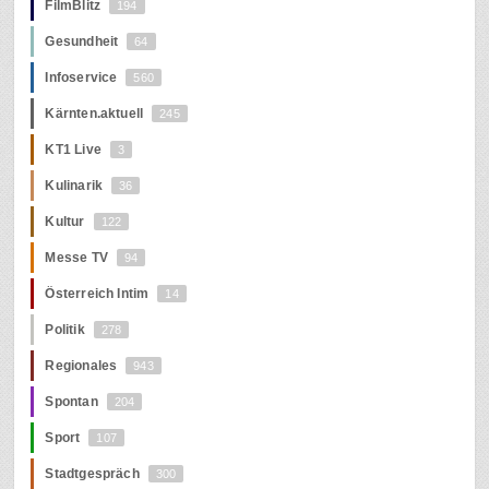
FilmBlitz
194
Gesundheit
64
Infoservice
560
Kärnten.aktuell
245
KT1 Live
3
Kulinarik
36
Kultur
122
Messe TV
94
Österreich Intim
14
Politik
278
Regionales
943
Spontan
204
Sport
107
Stadtgespräch
300