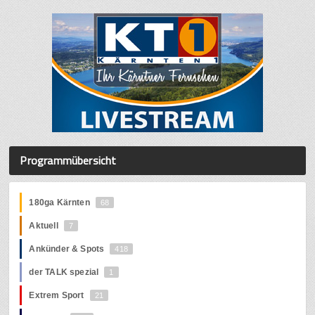
Programmübersicht
180ga Kärnten
68
Aktuell
7
Ankünder & Spots
418
der TALK spezial
1
Extrem Sport
21