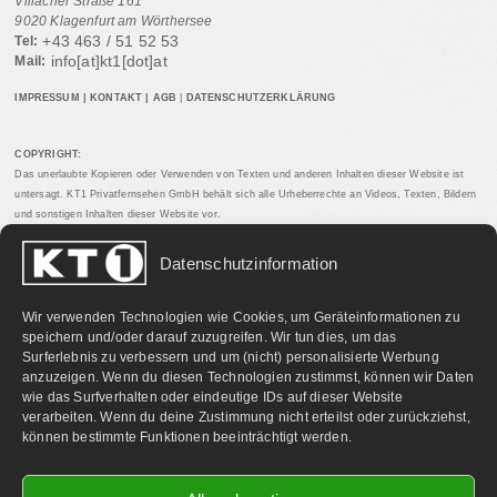
Villacher Straße 161
9020 Klagenfurt am Wörthersee
+43 463 / 51 52 53
Tel:
info[at]kt1[dot]at
Mail:
IMPRESSUM
|
KONTAKT
|
AGB
|
DATENSCHUTZERKLÄRUNG
COPYRIGHT:
Das unerlaubte Kopieren oder Verwenden von Texten und anderen Inhalten dieser Website ist
untersagt. KT1 Privatfernsehen GmbH behält sich alle Urheberrechte an Videos, Texten, Bildern
und sonstigen Inhalten dieser Website vor.
Datenschutzinformation
PARTNERLINKS:
Wir verwenden Technologien wie Cookies, um Geräteinformationen zu
speichern und/oder darauf zuzugreifen. Wir tun dies, um das
Surferlebnis zu verbessern und um (nicht) personalisierte Werbung
anzuzeigen. Wenn du diesen Technologien zustimmst, können wir Daten
wie das Surfverhalten oder eindeutige IDs auf dieser Website
verarbeiten. Wenn du deine Zustimmung nicht erteilst oder zurückziehst,
können bestimmte Funktionen beeinträchtigt werden.