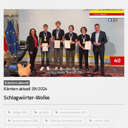
Kärnten.aktuell
Kärnten aktuell 39/2024
Schlagwörter-Wolke
180ga
(45)
ak
(48)
arbeiterkammer
(47)
beate prettner
(38)
Christian Scheider
(124)
corona
(69)