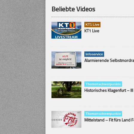
Beliebte Videos
KT1 Live
KT1 Live
Infoservice
Themenschwerpunkte
Historisches Klagenfurt – III
Themenschwerpunkte