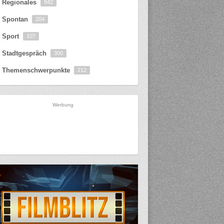
Regionales
942
Spontan
204
Sport
107
Stadtgespräch
300
Themenschwerpunkte
212
Werbung