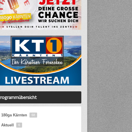
rogrammübersicht
180ga Kärnten
68
Aktuell
6