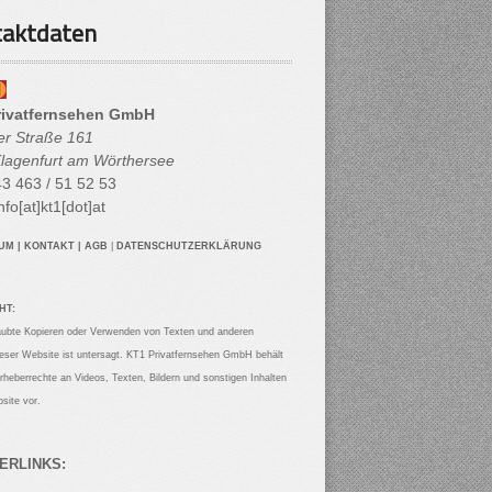
aktdaten
rivatfernsehen GmbH
her Straße 161
lagenfurt am Wörthersee
3 463 / 51 52 53
nfo[at]kt1[dot]at
SUM
|
KONTAKT
|
AGB
|
DATENSCHUTZERKLÄRUNG
HT:
aubte Kopieren oder Verwenden von Texten und anderen
ieser Website ist untersagt. KT1 Privatfernsehen GmbH behält
Urheberrechte an Videos, Texten, Bildern und sonstigen Inhalten
site vor.
ERLINKS: