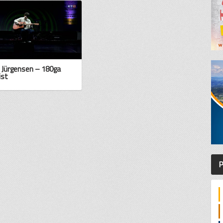
 Jürgensen – 180ga
ist
P