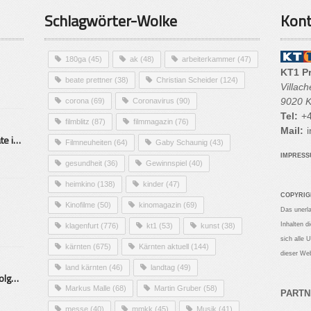
Schlagwörter-Wolke
Kont
180ga
(45)
ak
(48)
arbeiterkammer
(47)
KT1 P
beate prettner
(38)
Christian Scheider
(124)
Villac
9020 K
corona
(69)
Coronavirus
(90)
Tel:
+4
filmblitz
(87)
filmmagazin
(76)
Mail:
i
Alarmierende Selbstmordrate in Kärnten
Filmneuheiten
(64)
Gaby Schaunig
(43)
IMPRES
gesundheit
(36)
Gewinnspiel
(40)
heimkino
(138)
kinder
(47)
COPYRIG
Kinofilme
(50)
kinomagazin
(69)
Das unerl
Inhalten d
klagenfurt
(776)
kt1
(53)
kunst
(38)
sich alle 
kärnten
(675)
Kärnten aktuell
(144)
dieser Web
land kärnten
(46)
landtag
(49)
Mittelstand – Fit fürs Land Folge 9- Konditor
Markus Malle
(68)
Martin Gruber
(58)
PARTN
messe
(40)
mmkk
(45)
Musik
(41)