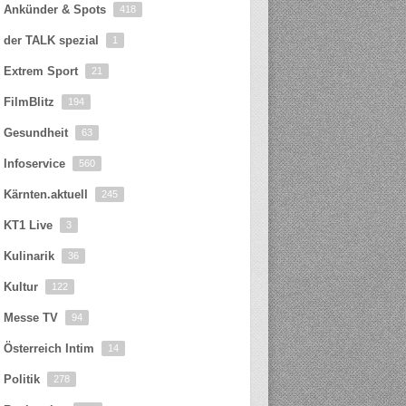
Ankünder & Spots
418
der TALK spezial
1
Extrem Sport
21
FilmBlitz
194
Gesundheit
63
Infoservice
560
Kärnten.aktuell
245
KT1 Live
3
Kulinarik
36
Kultur
122
Messe TV
94
Österreich Intim
14
Politik
278