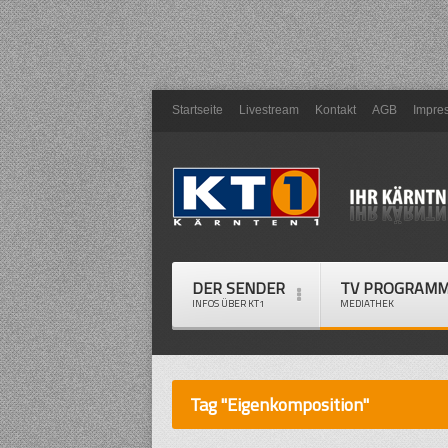
Startseite
Livestream
Kontakt
AGB
Impre
DER SENDER
TV PROGRAM
INFOS ÜBER KT1
MEDIATHEK
Tag "Eigenkomposition"