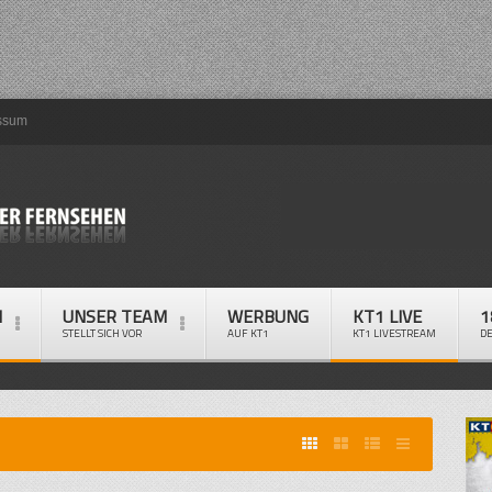
ssum
M
UNSER TEAM
WERBUNG
KT1 LIVE
1
STELLT SICH VOR
AUF KT1
KT1 LIVESTREAM
D