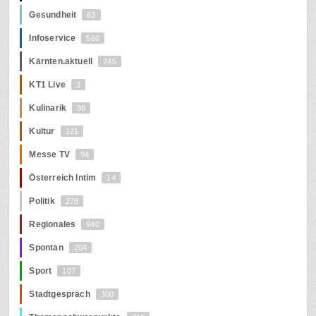
Gesundheit
63
Infoservice
560
Kärnten.aktuell
245
KT1 Live
3
Kulinarik
36
Kultur
121
Messe TV
94
Österreich Intim
14
Politik
278
Regionales
940
Spontan
204
Sport
107
Stadtgespräch
300