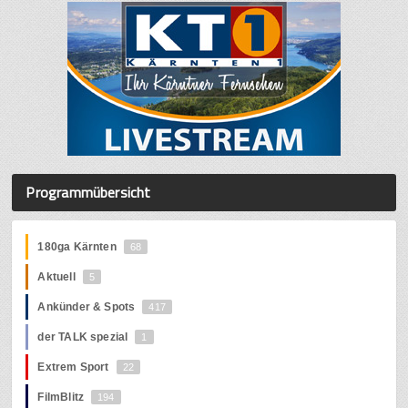
Programmübersicht
180ga Kärnten
68
Aktuell
5
Ankünder & Spots
417
der TALK spezial
1
Extrem Sport
22
FilmBlitz
194