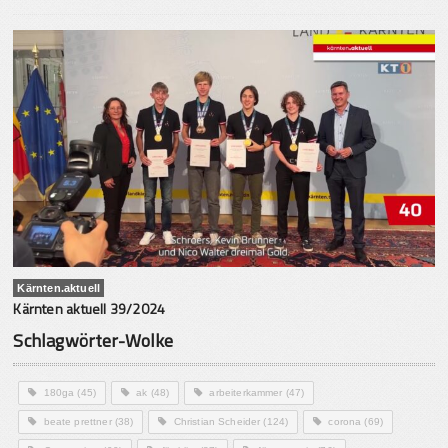
Kärnten.aktuell
Kärnten aktuell 39/2024
Schlagwörter-Wolke
180ga
(45)
ak
(48)
arbeiterkammer
(47)
beate prettner
(38)
Christian Scheider
(124)
corona
(69)