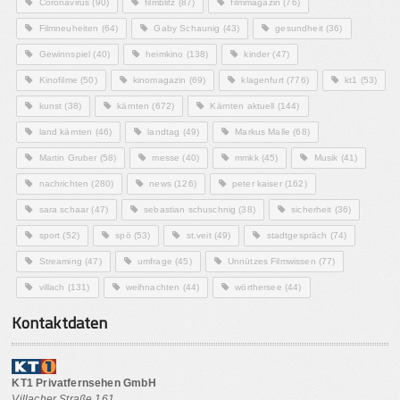
Coronavirus
(90)
filmblitz
(87)
filmmagazin
(76)
Filmneuheiten
(64)
Gaby Schaunig
(43)
gesundheit
(36)
Gewinnspiel
(40)
heimkino
(138)
kinder
(47)
Kinofilme
(50)
kinomagazin
(69)
klagenfurt
(776)
kt1
(53)
kunst
(38)
kärnten
(672)
Kärnten aktuell
(144)
land kärnten
(46)
landtag
(49)
Markus Malle
(68)
Martin Gruber
(58)
messe
(40)
mmkk
(45)
Musik
(41)
nachrichten
(280)
news
(126)
peter kaiser
(162)
sara schaar
(47)
sebastian schuschnig
(38)
sicherheit
(36)
sport
(52)
spö
(53)
st.veit
(49)
stadtgespräch
(74)
Streaming
(47)
umfrage
(45)
Unnützes Filmwissen
(77)
villach
(131)
weihnachten
(44)
wörthersee
(44)
Kontaktdaten
KT1 Privatfernsehen GmbH
Villacher Straße 161