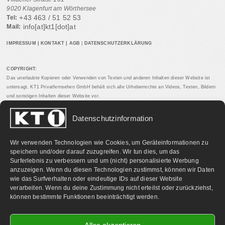
9020 Klagenfurt am Wörthersee
+43 463 / 51 52 53
Tel:
info[at]kt1[dot]at
Mail:
IMPRESSUM
|
KONTAKT
|
AGB
|
DATENSCHUTZERKLÄRUNG
COPYRIGHT:
Das unerlaubte Kopieren oder Verwenden von Texten und anderen Inhalten dieser Website ist
untersagt. KT1 Privatfernsehen GmbH behält sich alle Urheberrechte an Videos, Texten, Bildern
und sonstigen Inhalten dieser Website vor.
Datenschutzinformation
PARTNERLINKS:
Wir verwenden Technologien wie Cookies, um Geräteinformationen zu
speichern und/oder darauf zuzugreifen. Wir tun dies, um das
Surferlebnis zu verbessern und um (nicht) personalisierte Werbung
anzuzeigen. Wenn du diesen Technologien zustimmst, können wir Daten
wie das Surfverhalten oder eindeutige IDs auf dieser Website
verarbeiten. Wenn du deine Zustimmung nicht erteilst oder zurückziehst,
können bestimmte Funktionen beeinträchtigt werden.