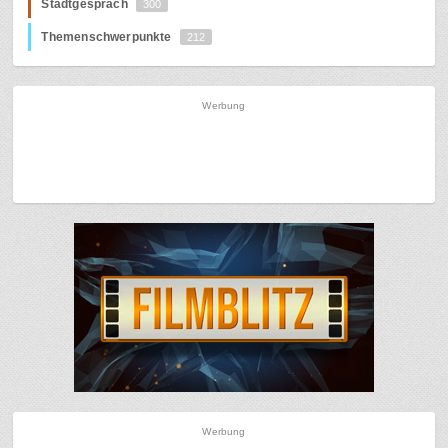
Stadtgespräch
300
Themenschwerpunkte
212
Werbung
Werbung