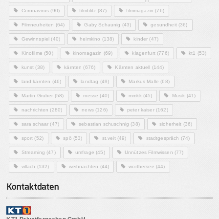
Coronavirus
(90)
filmblitz
(87)
filmmagazin
(76)
Filmneuheiten
(64)
Gaby Schaunig
(43)
gesundheit
(36)
Gewinnspiel
(40)
heimkino
(138)
kinder
(47)
Kinofilme
(50)
kinomagazin
(69)
klagenfurt
(776)
kt1
(53)
kunst
(38)
kärnten
(676)
Kärnten aktuell
(144)
land kärnten
(46)
landtag
(49)
Markus Malle
(68)
Martin Gruber
(58)
messe
(40)
mmkk
(45)
Musik
(41)
nachrichten
(280)
news
(126)
peter kaiser
(162)
sara schaar
(47)
sebastian schuschnig
(38)
sicherheit
(36)
sport
(52)
spö
(53)
st.veit
(49)
stadtgespräch
(74)
Streaming
(47)
umfrage
(45)
Unnützes Filmwissen
(77)
villach
(132)
weihnachten
(44)
wörthersee
(44)
Kontaktdaten