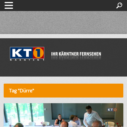
Tag "Dürre"