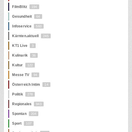
FilmBlitz
194
Gesundheit
64
Infoservice
560
Kärnten.aktuell
245
KT1 Live
3
Kulinarik
36
Kultur
122
Messe TV
94
Österreich Intim
14
Politik
278
Regionales
943
Spontan
204
Sport
107