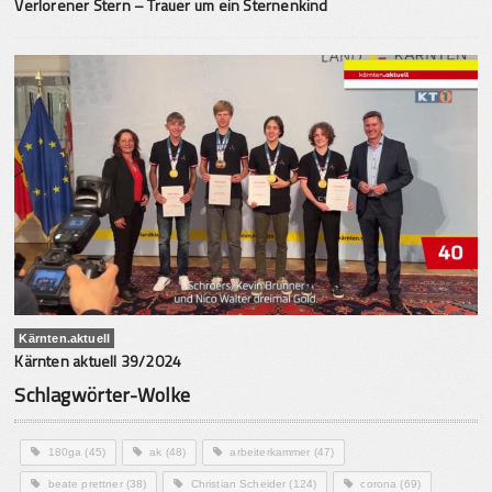
Verlorener Stern – Trauer um ein Sternenkind
Kärnten.aktuell
Kärnten aktuell 39/2024
Schlagwörter-Wolke
180ga
(45)
ak
(48)
arbeiterkammer
(47)
beate prettner
(38)
Christian Scheider
(124)
corona
(69)