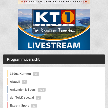
Programmübersicht
180ga Kärnten
68
Aktuell
7
Ankünder & Spots
418
der TALK spezial
1
Extrem Sport
21