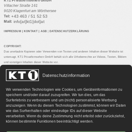
KT1 Privatfernsehen GmbH
Villacher Straße 161
9020 Klagenfurt am Wörthersee
+43 463 / 51 52 53
Tel:
info[at]kt1[dot]at
Mail:
IMPRESSUM
|
KONTAKT
|
AGB
|
DATENSCHUTZERKLÄRUNG
COPYRIGHT:
Das unerlaubte Kopieren oder Verwenden von Texten und anderen Inhalten dieser Website ist
untersagt. KT1 Privatfernsehen GmbH behält sich alle Urheberrechte an Videos, Texten, Bildern
und sonstigen Inhalten dieser Website vor.
Datenschutzinformation
PARTNERLINKS:
Wir verwenden Technologien wie Cookies, um Geräteinformationen zu
speichern und/oder darauf zuzugreifen. Wir tun dies, um das
Surferlebnis zu verbessern und um (nicht) personalisierte Werbung
anzuzeigen. Wenn du diesen Technologien zustimmst, können wir Daten
wie das Surfverhalten oder eindeutige IDs auf dieser Website
verarbeiten. Wenn du deine Zustimmung nicht erteilst oder zurückziehst,
können bestimmte Funktionen beeinträchtigt werden.