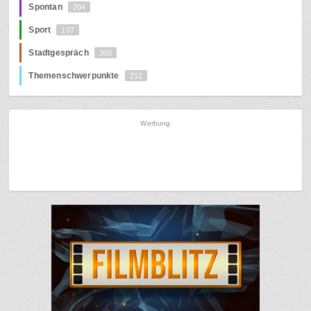
Spontan
204
Sport
107
Stadtgespräch
300
Themenschwerpunkte
212
Werbung