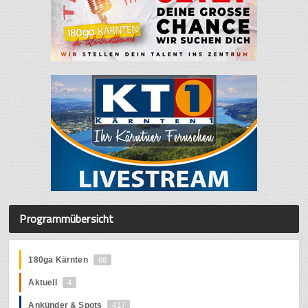
Programmübersicht
180ga Kärnten
68
Aktuell
4
Ankünder & Spots
417