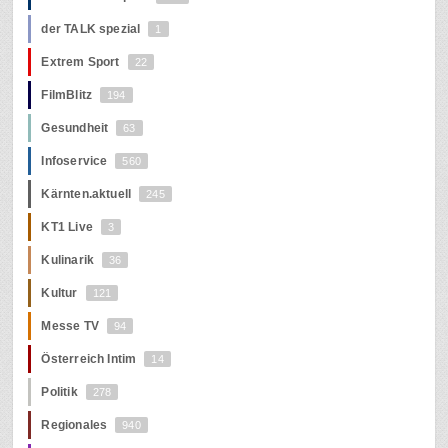
der TALK spezial
1
Extrem Sport
22
FilmBlitz
194
Gesundheit
63
Infoservice
560
Kärnten.aktuell
245
KT1 Live
3
Kulinarik
36
Kultur
121
Messe TV
94
Österreich Intim
14
Politik
278
Regionales
940