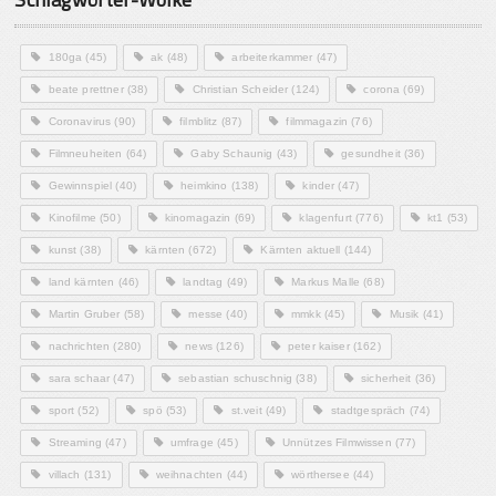
180ga
(45)
ak
(48)
arbeiterkammer
(47)
beate prettner
(38)
Christian Scheider
(124)
corona
(69)
Coronavirus
(90)
filmblitz
(87)
filmmagazin
(76)
Filmneuheiten
(64)
Gaby Schaunig
(43)
gesundheit
(36)
Gewinnspiel
(40)
heimkino
(138)
kinder
(47)
Kinofilme
(50)
kinomagazin
(69)
klagenfurt
(776)
kt1
(53)
kunst
(38)
kärnten
(672)
Kärnten aktuell
(144)
land kärnten
(46)
landtag
(49)
Markus Malle
(68)
Martin Gruber
(58)
messe
(40)
mmkk
(45)
Musik
(41)
nachrichten
(280)
news
(126)
peter kaiser
(162)
sara schaar
(47)
sebastian schuschnig
(38)
sicherheit
(36)
sport
(52)
spö
(53)
st.veit
(49)
stadtgespräch
(74)
Streaming
(47)
umfrage
(45)
Unnützes Filmwissen
(77)
villach
(131)
weihnachten
(44)
wörthersee
(44)