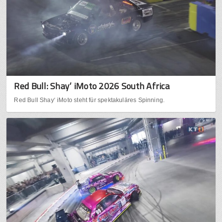
Red Bull: Shay‘ iMoto 2026 South Africa
Red Bull Shay‘ iMoto steht für spektakuläres Spinning.