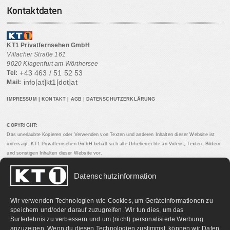
Kontaktdaten
KT1 Privatfernsehen GmbH
Villacher Straße 161
9020 Klagenfurt am Wörthersee
+43 463 / 51 52 53
Tel:
info[at]kt1[dot]at
Mail:
IMPRESSUM
|
KONTAKT
|
AGB
|
DATENSCHUTZERKLÄRUNG
COPYRIGHT:
Das unerlaubte Kopieren oder Verwenden von Texten und anderen Inhalten dieser Website ist
untersagt. KT1 Privatfernsehen GmbH behält sich alle Urheberrechte an Videos, Texten, Bildern
und sonstigen Inhalten dieser Website vor.
Datenschutzinformation
PARTNERLINKS:
Wir verwenden Technologien wie Cookies, um Geräteinformationen zu
speichern und/oder darauf zuzugreifen. Wir tun dies, um das
Surferlebnis zu verbessern und um (nicht) personalisierte Werbung
anzuzeigen. Wenn du diesen Technologien zustimmst, können wir Daten