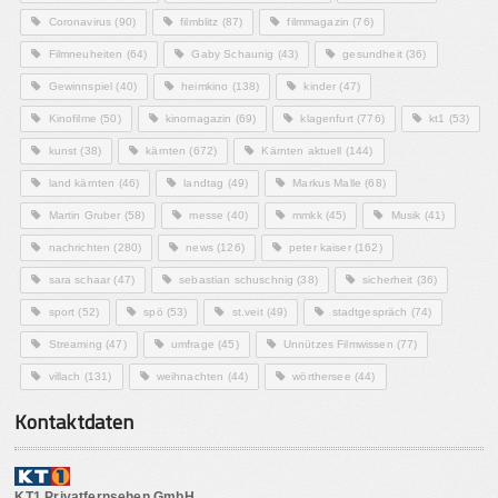
Coronavirus
(90)
filmblitz
(87)
filmmagazin
(76)
Filmneuheiten
(64)
Gaby Schaunig
(43)
gesundheit
(36)
Gewinnspiel
(40)
heimkino
(138)
kinder
(47)
Kinofilme
(50)
kinomagazin
(69)
klagenfurt
(776)
kt1
(53)
kunst
(38)
kärnten
(672)
Kärnten aktuell
(144)
land kärnten
(46)
landtag
(49)
Markus Malle
(68)
Martin Gruber
(58)
messe
(40)
mmkk
(45)
Musik
(41)
nachrichten
(280)
news
(126)
peter kaiser
(162)
sara schaar
(47)
sebastian schuschnig
(38)
sicherheit
(36)
sport
(52)
spö
(53)
st.veit
(49)
stadtgespräch
(74)
Streaming
(47)
umfrage
(45)
Unnützes Filmwissen
(77)
villach
(131)
weihnachten
(44)
wörthersee
(44)
Kontaktdaten
KT1 Privatfernsehen GmbH