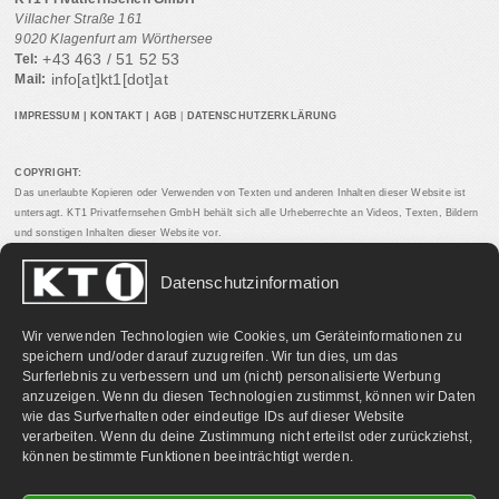
Villacher Straße 161
9020 Klagenfurt am Wörthersee
+43 463 / 51 52 53
Tel:
info[at]kt1[dot]at
Mail:
IMPRESSUM
|
KONTAKT
|
AGB
|
DATENSCHUTZERKLÄRUNG
COPYRIGHT:
Das unerlaubte Kopieren oder Verwenden von Texten und anderen Inhalten dieser Website ist
untersagt. KT1 Privatfernsehen GmbH behält sich alle Urheberrechte an Videos, Texten, Bildern
und sonstigen Inhalten dieser Website vor.
Datenschutzinformation
PARTNERLINKS:
Wir verwenden Technologien wie Cookies, um Geräteinformationen zu
speichern und/oder darauf zuzugreifen. Wir tun dies, um das
Surferlebnis zu verbessern und um (nicht) personalisierte Werbung
anzuzeigen. Wenn du diesen Technologien zustimmst, können wir Daten
wie das Surfverhalten oder eindeutige IDs auf dieser Website
verarbeiten. Wenn du deine Zustimmung nicht erteilst oder zurückziehst,
können bestimmte Funktionen beeinträchtigt werden.