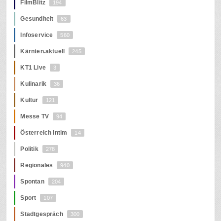
FilmBlitz
194
Gesundheit
63
Infoservice
560
Kärnten.aktuell
245
KT1 Live
3
Kulinarik
36
Kultur
121
Messe TV
94
Österreich Intim
14
Politik
278
Regionales
940
Spontan
204
Sport
107
Stadtgespräch
300