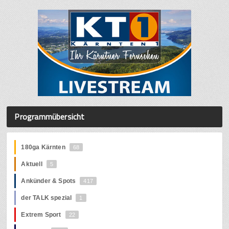
Programmübersicht
180ga Kärnten
68
Aktuell
5
Ankünder & Spots
417
der TALK spezial
1
Extrem Sport
22