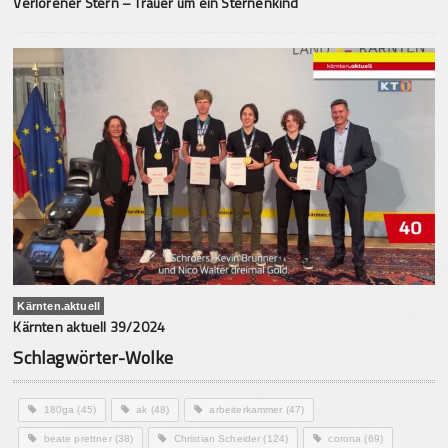
Verlorener Stern – Trauer um ein Sternenkind
Kärnten.aktuell
Kärnten aktuell 39/2024
Schlagwörter-Wolke
180ga
(45)
ak
(48)
arbeiterkammer
(47)
beate prettner
(38)
Christian Scheider
(124)
corona
(69)