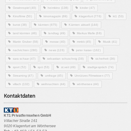
Gewinnspiel
(40)
heimkino
(138)
kinder
(47)
Kinofilme
(50)
kinomagazin
(69)
klagenfurt
(776)
kt1
(53)
kunst
(38)
kärnten
(675)
Kärnten aktuell
(144)
land kärnten
(46)
landtag
(49)
Markus Malle
(68)
Martin Gruber
(58)
messe
(40)
mmkk
(45)
Musik
(41)
nachrichten
(280)
news
(126)
peter kaiser
(162)
sara schaar
(47)
sebastian schuschnig
(38)
sicherheit
(36)
sport
(52)
spö
(53)
st.veit
(49)
stadtgespräch
(74)
Streaming
(47)
umfrage
(45)
Unnützes Filmwissen
(77)
villach
(132)
weihnachten
(44)
wörthersee
(44)
Kontaktdaten
KT1 Privatfernsehen GmbH
Villacher Straße 161
9020 Klagenfurt am Wörthersee