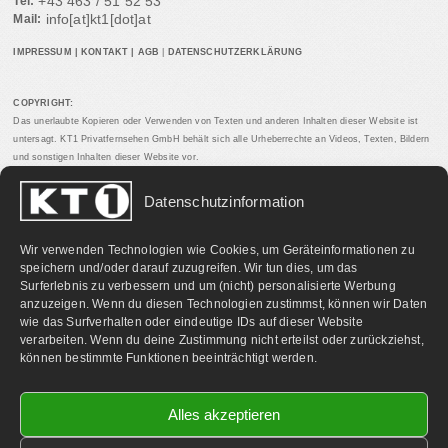
+43 463 / 51 52 53
Tel:
info[at]kt1[dot]at
Mail:
IMPRESSUM
|
KONTAKT
|
AGB
|
DATENSCHUTZERKLÄRUNG
COPYRIGHT:
Das unerlaubte Kopieren oder Verwenden von Texten und anderen Inhalten dieser Website ist
untersagt. KT1 Privatfernsehen GmbH behält sich alle Urheberrechte an Videos, Texten, Bildern
und sonstigen Inhalten dieser Website vor.
Datenschutzinformation
PARTNERLINKS:
Wir verwenden Technologien wie Cookies, um Geräteinformationen zu
speichern und/oder darauf zuzugreifen. Wir tun dies, um das
Surferlebnis zu verbessern und um (nicht) personalisierte Werbung
anzuzeigen. Wenn du diesen Technologien zustimmst, können wir Daten
wie das Surfverhalten oder eindeutige IDs auf dieser Website
verarbeiten. Wenn du deine Zustimmung nicht erteilst oder zurückziehst,
können bestimmte Funktionen beeinträchtigt werden.
Alles akzeptieren