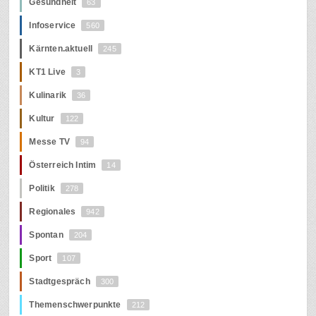
Gesundheit
63
Infoservice
560
Kärnten.aktuell
245
KT1 Live
3
Kulinarik
36
Kultur
122
Messe TV
94
Österreich Intim
14
Politik
278
Regionales
942
Spontan
204
Sport
107
Stadtgespräch
300
Themenschwerpunkte
212