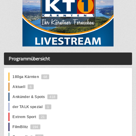
Programmübersicht
180ga Kärnten
68
Aktuell
6
Ankünder & Spots
418
der TALK spezial
1
Extrem Sport
21
FilmBlitz
194