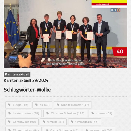
Kärnten.aktuell
Kärnten aktuell 39/2024
Schlagwörter-Wolke
180ga
(45)
ak
(48)
arbeiterkammer
(47)
beate prettner
(38)
Christian Scheider
(124)
corona
(69)
Coronavirus
(90)
filmblitz
(87)
filmmagazin
(76)
Filmneuheiten
(64)
Gaby Schaunig
(43)
gesundheit
(36)