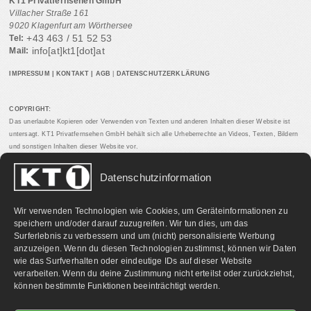
KT1 Privatfernsehen GmbH
Villacher Straße 161
9020 Klagenfurt am Wörthersee
+43 463 / 51 52 53
Tel:
info[at]kt1[dot]at
Mail:
IMPRESSUM
|
KONTAKT
|
AGB
|
DATENSCHUTZERKLÄRUNG
COPYRIGHT:
Das unerlaubte Kopieren oder Verwenden von Texten und anderen Inhalten dieser Website ist
untersagt. KT1 Privatfernsehen GmbH behält sich alle Urheberrechte an Videos, Texten, Bildern
und sonstigen Inhalten dieser Website vor.
Datenschutzinformation
PARTNERLINKS:
Wir verwenden Technologien wie Cookies, um Geräteinformationen zu
speichern und/oder darauf zuzugreifen. Wir tun dies, um das
Surferlebnis zu verbessern und um (nicht) personalisierte Werbung
anzuzeigen. Wenn du diesen Technologien zustimmst, können wir Daten
wie das Surfverhalten oder eindeutige IDs auf dieser Website
verarbeiten. Wenn du deine Zustimmung nicht erteilst oder zurückziehst,
können bestimmte Funktionen beeinträchtigt werden.