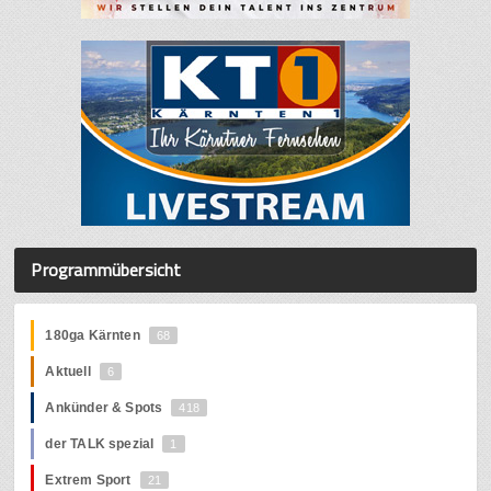
Programmübersicht
180ga Kärnten
68
Aktuell
6
Ankünder & Spots
418
der TALK spezial
1
Extrem Sport
21