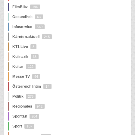
FilmBlitz
194
Gesundheit
63
Infoservice
560
Kärnten.aktuell
245
KT1 Live
3
Kulinarik
36
Kultur
122
Messe TV
94
Österreich Intim
14
Politik
278
Regionales
942
Spontan
204
Sport
107