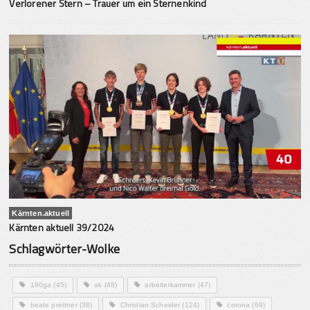
Verlorener Stern – Trauer um ein Sternenkind
Kärnten.aktuell
Kärnten aktuell 39/2024
Schlagwörter-Wolke
180ga
(45)
ak
(48)
arbeiterkammer
(47)
beate prettner
(38)
Christian Scheider
(124)
corona
(69)