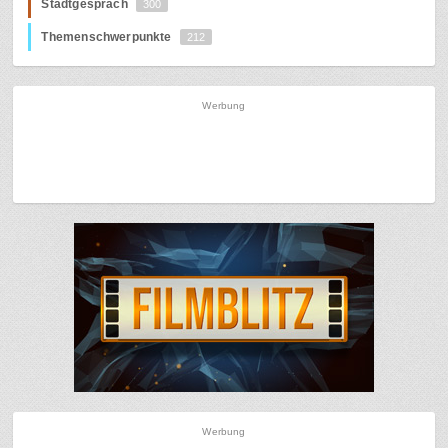
Stadtgespräch
300
Themenschwerpunkte
212
Werbung
Werbung