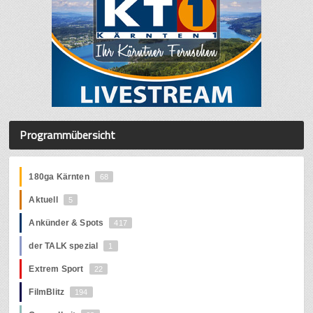
Programmübersicht
180ga Kärnten
68
Aktuell
5
Ankünder & Spots
417
der TALK spezial
1
Extrem Sport
22
FilmBlitz
194