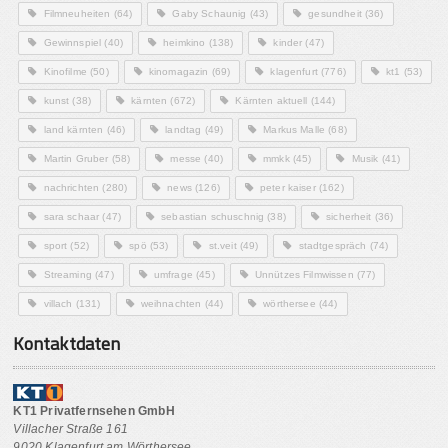
Filmneuheiten
(64)
Gaby Schaunig
(43)
gesundheit
(36)
Gewinnspiel
(40)
heimkino
(138)
kinder
(47)
Kinofilme
(50)
kinomagazin
(69)
klagenfurt
(776)
kt1
(53)
kunst
(38)
kärnten
(672)
Kärnten aktuell
(144)
land kärnten
(46)
landtag
(49)
Markus Malle
(68)
Martin Gruber
(58)
messe
(40)
mmkk
(45)
Musik
(41)
nachrichten
(280)
news
(126)
peter kaiser
(162)
sara schaar
(47)
sebastian schuschnig
(38)
sicherheit
(36)
sport
(52)
spö
(53)
st.veit
(49)
stadtgespräch
(74)
Streaming
(47)
umfrage
(45)
Unnützes Filmwissen
(77)
villach
(131)
weihnachten
(44)
wörthersee
(44)
Kontaktdaten
KT1 Privatfernsehen GmbH
Villacher Straße 161
9020 Klagenfurt am Wörthersee