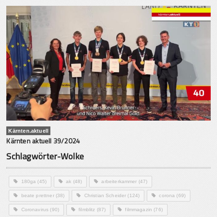
Kärnten.aktuell
Kärnten aktuell 39/2024
Schlagwörter-Wolke
180ga
(45)
ak
(48)
arbeiterkammer
(47)
beate prettner
(38)
Christian Scheider
(124)
corona
(69)
Coronavirus
(90)
filmblitz
(87)
filmmagazin
(76)