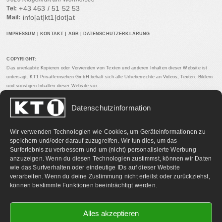
+43 463 / 51 52 53
Tel:
info[at]kt1[dot]at
Mail:
IMPRESSUM
|
KONTAKT
|
AGB
|
DATENSCHUTZERKLÄRUNG
COPYRIGHT:
Das unerlaubte Kopieren oder Verwenden von Texten und anderen Inhalten dieser Website ist
untersagt. KT1 Privatfernsehen GmbH behält sich alle Urheberrechte an Videos, Texten, Bildern
und sonstigen Inhalten dieser Website vor.
Datenschutzinformation
PARTNERLINKS:
Wir verwenden Technologien wie Cookies, um Geräteinformationen zu
speichern und/oder darauf zuzugreifen. Wir tun dies, um das
Surferlebnis zu verbessern und um (nicht) personalisierte Werbung
anzuzeigen. Wenn du diesen Technologien zustimmst, können wir Daten
wie das Surfverhalten oder eindeutige IDs auf dieser Website
verarbeiten. Wenn du deine Zustimmung nicht erteilst oder zurückziehst,
können bestimmte Funktionen beeinträchtigt werden.
Alles akzeptieren