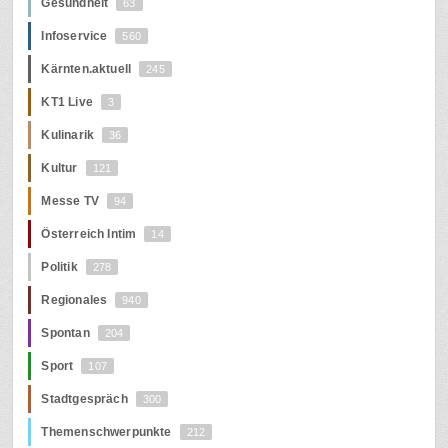
Gesundheit
63
Infoservice
560
Kärnten.aktuell
245
KT1 Live
3
Kulinarik
36
Kultur
121
Messe TV
94
Österreich Intim
14
Politik
278
Regionales
940
Spontan
204
Sport
107
Stadtgespräch
300
Themenschwerpunkte
212