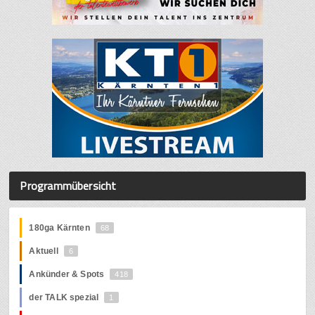
Programmübersicht
180ga Kärnten
68
Aktuell
6
Ankünder & Spots
418
der TALK spezial
1