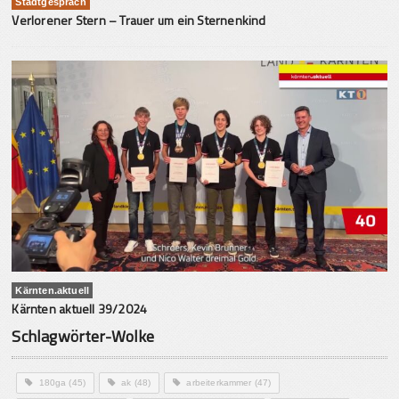
Stadtgespräch
Verlorener Stern – Trauer um ein Sternenkind
Kärnten.aktuell
Kärnten aktuell 39/2024
Schlagwörter-Wolke
180ga
(45)
ak
(48)
arbeiterkammer
(47)