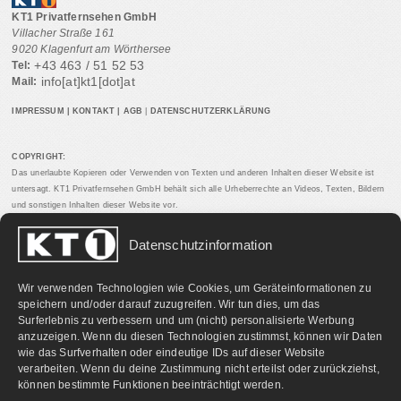
KT1 Privatfernsehen GmbH
Villacher Straße 161
9020 Klagenfurt am Wörthersee
+43 463 / 51 52 53
Tel:
info[at]kt1[dot]at
Mail:
IMPRESSUM
|
KONTAKT
|
AGB
|
DATENSCHUTZERKLÄRUNG
COPYRIGHT:
Das unerlaubte Kopieren oder Verwenden von Texten und anderen Inhalten dieser Website ist
untersagt. KT1 Privatfernsehen GmbH behält sich alle Urheberrechte an Videos, Texten, Bildern
und sonstigen Inhalten dieser Website vor.
Datenschutzinformation
PARTNERLINKS:
Wir verwenden Technologien wie Cookies, um Geräteinformationen zu
speichern und/oder darauf zuzugreifen. Wir tun dies, um das
Surferlebnis zu verbessern und um (nicht) personalisierte Werbung
anzuzeigen. Wenn du diesen Technologien zustimmst, können wir Daten
wie das Surfverhalten oder eindeutige IDs auf dieser Website
verarbeiten. Wenn du deine Zustimmung nicht erteilst oder zurückziehst,
können bestimmte Funktionen beeinträchtigt werden.