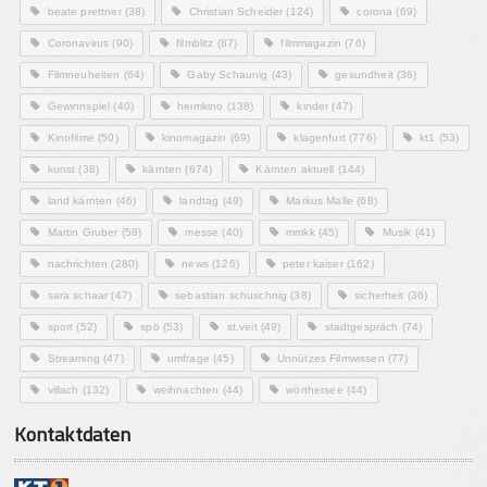
beate prettner
(38)
Christian Scheider
(124)
corona
(69)
Coronavirus
(90)
filmblitz
(87)
filmmagazin
(76)
Filmneuheiten
(64)
Gaby Schaunig
(43)
gesundheit
(36)
Gewinnspiel
(40)
heimkino
(138)
kinder
(47)
Kinofilme
(50)
kinomagazin
(69)
klagenfurt
(776)
kt1
(53)
kunst
(38)
kärnten
(674)
Kärnten aktuell
(144)
land kärnten
(46)
landtag
(49)
Markus Malle
(68)
Martin Gruber
(58)
messe
(40)
mmkk
(45)
Musik
(41)
nachrichten
(280)
news
(126)
peter kaiser
(162)
sara schaar
(47)
sebastian schuschnig
(38)
sicherheit
(36)
sport
(52)
spö
(53)
st.veit
(49)
stadtgespräch
(74)
Streaming
(47)
umfrage
(45)
Unnützes Filmwissen
(77)
villach
(132)
weihnachten
(44)
wörthersee
(44)
Kontaktdaten