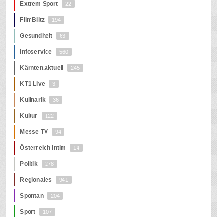
Extrem Sport
22
FilmBlitz
194
Gesundheit
63
Infoservice
560
Kärnten.aktuell
245
KT1 Live
3
Kulinarik
36
Kultur
122
Messe TV
94
Österreich Intim
14
Politik
278
Regionales
941
Spontan
204
Sport
107