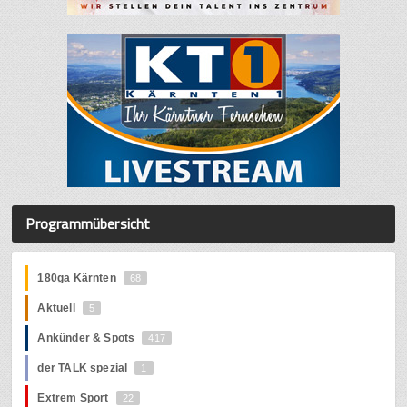
Programmübersicht
180ga Kärnten
68
Aktuell
5
Ankünder & Spots
417
der TALK spezial
1
Extrem Sport
22