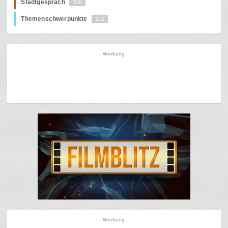
Stadtgespräch
300
Themenschwerpunkte
212
Werbung
Werbung