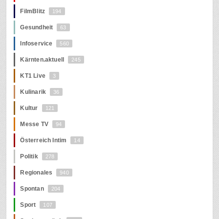
FilmBlitz
194
Gesundheit
63
Infoservice
560
Kärnten.aktuell
245
KT1 Live
3
Kulinarik
36
Kultur
121
Messe TV
94
Österreich Intim
14
Politik
278
Regionales
940
Spontan
204
Sport
107