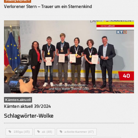
Verlorener Stern – Trauer um ein Sternenkind
Kärnten.aktuell
Kärnten aktuell 39/2024
Schlagwörter-Wolke
180ga
(45)
ak
(48)
arbeiterkammer
(47)