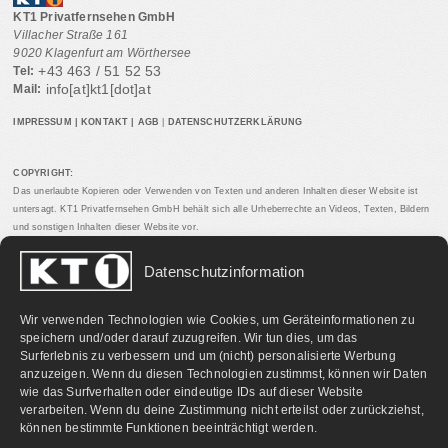
KT1 Privatfernsehen GmbH
Villacher Straße 161
9020 Klagenfurt am Wörthersee
+43 463 / 51 52 53
Tel:
info[at]kt1[dot]at
Mail:
IMPRESSUM
|
KONTAKT
|
AGB
|
DATENSCHUTZERKLÄRUNG
COPYRIGHT:
Das unerlaubte Kopieren oder Verwenden von Texten und anderen Inhalten dieser Website ist
untersagt. KT1 Privatfernsehen GmbH behält sich alle Urheberrechte an Videos, Texten, Bildern
und sonstigen Inhalten dieser Website vor.
Datenschutzinformation
PARTNERLINKS:
Wir verwenden Technologien wie Cookies, um Geräteinformationen zu
speichern und/oder darauf zuzugreifen. Wir tun dies, um das
Surferlebnis zu verbessern und um (nicht) personalisierte Werbung
anzuzeigen. Wenn du diesen Technologien zustimmst, können wir Daten
wie das Surfverhalten oder eindeutige IDs auf dieser Website
verarbeiten. Wenn du deine Zustimmung nicht erteilst oder zurückziehst,
können bestimmte Funktionen beeinträchtigt werden.