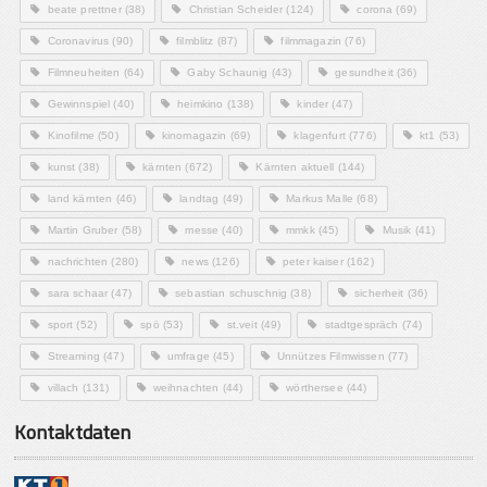
beate prettner
(38)
Christian Scheider
(124)
corona
(69)
Coronavirus
(90)
filmblitz
(87)
filmmagazin
(76)
Filmneuheiten
(64)
Gaby Schaunig
(43)
gesundheit
(36)
Gewinnspiel
(40)
heimkino
(138)
kinder
(47)
Kinofilme
(50)
kinomagazin
(69)
klagenfurt
(776)
kt1
(53)
kunst
(38)
kärnten
(672)
Kärnten aktuell
(144)
land kärnten
(46)
landtag
(49)
Markus Malle
(68)
Martin Gruber
(58)
messe
(40)
mmkk
(45)
Musik
(41)
nachrichten
(280)
news
(126)
peter kaiser
(162)
sara schaar
(47)
sebastian schuschnig
(38)
sicherheit
(36)
sport
(52)
spö
(53)
st.veit
(49)
stadtgespräch
(74)
Streaming
(47)
umfrage
(45)
Unnützes Filmwissen
(77)
villach
(131)
weihnachten
(44)
wörthersee
(44)
Kontaktdaten