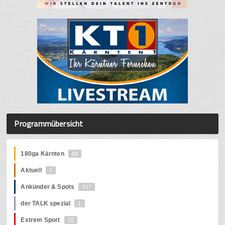
Programmübersicht
180ga Kärnten
68
Aktuell
5
Ankünder & Spots
417
der TALK spezial
1
Extrem Sport
22