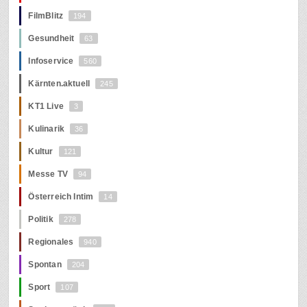
FilmBlitz
194
Gesundheit
63
Infoservice
560
Kärnten.aktuell
245
KT1 Live
3
Kulinarik
36
Kultur
121
Messe TV
94
Österreich Intim
14
Politik
278
Regionales
940
Spontan
204
Sport
107