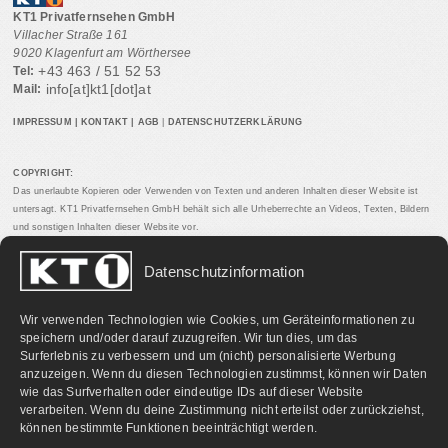
KT1 Privatfernsehen GmbH
Villacher Straße 161
9020 Klagenfurt am Wörthersee
+43 463 / 51 52 53
Tel:
info[at]kt1[dot]at
Mail:
IMPRESSUM
|
KONTAKT
|
AGB
|
DATENSCHUTZERKLÄRUNG
COPYRIGHT:
Das unerlaubte Kopieren oder Verwenden von Texten und anderen Inhalten dieser Website ist
untersagt. KT1 Privatfernsehen GmbH behält sich alle Urheberrechte an Videos, Texten, Bildern
und sonstigen Inhalten dieser Website vor.
Datenschutzinformation
PARTNERLINKS:
Wir verwenden Technologien wie Cookies, um Geräteinformationen zu
speichern und/oder darauf zuzugreifen. Wir tun dies, um das
Surferlebnis zu verbessern und um (nicht) personalisierte Werbung
anzuzeigen. Wenn du diesen Technologien zustimmst, können wir Daten
wie das Surfverhalten oder eindeutige IDs auf dieser Website
verarbeiten. Wenn du deine Zustimmung nicht erteilst oder zurückziehst,
können bestimmte Funktionen beeinträchtigt werden.