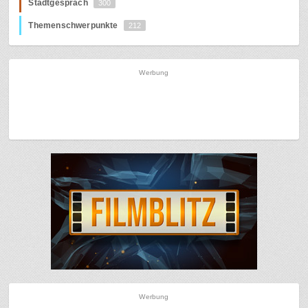
Stadtgespräch
300
Themenschwerpunkte
212
Werbung
Werbung