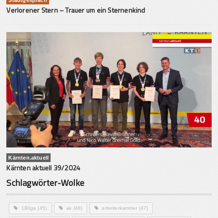
Verlorener Stern – Trauer um ein Sternenkind
Kärnten.aktuell
Kärnten aktuell 39/2024
Schlagwörter-Wolke
180ga
(45)
ak
(48)
arbeiterkammer
(47)