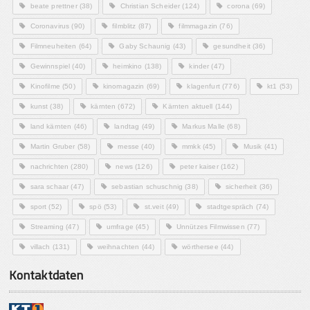
beate prettner
(38)
Christian Scheider
(124)
corona
(69)
Coronavirus
(90)
filmblitz
(87)
filmmagazin
(76)
Filmneuheiten
(64)
Gaby Schaunig
(43)
gesundheit
(36)
Gewinnspiel
(40)
heimkino
(138)
kinder
(47)
Kinofilme
(50)
kinomagazin
(69)
klagenfurt
(776)
kt1
(53)
kunst
(38)
kärnten
(672)
Kärnten aktuell
(144)
land kärnten
(46)
landtag
(49)
Markus Malle
(68)
Martin Gruber
(58)
messe
(40)
mmkk
(45)
Musik
(41)
nachrichten
(280)
news
(126)
peter kaiser
(162)
sara schaar
(47)
sebastian schuschnig
(38)
sicherheit
(36)
sport
(52)
spö
(53)
st.veit
(49)
stadtgespräch
(74)
Streaming
(47)
umfrage
(45)
Unnützes Filmwissen
(77)
villach
(131)
weihnachten
(44)
wörthersee
(44)
Kontaktdaten