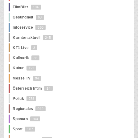
FilmBlitz
194
Gesundheit
63
Infoservice
560
Kärnten.aktuell
245
KT1 Live
3
Kulinarik
36
Kultur
122
Messe TV
94
Österreich Intim
14
Politik
278
Regionales
942
Spontan
204
Sport
107