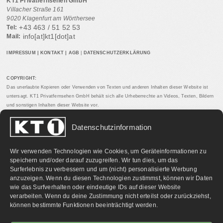
KT1 Privatfernsehen GmbH
Villacher Straße 161
9020 Klagenfurt am Wörthersee
+43 463 / 51 52 53
Tel:
info[at]kt1[dot]at
Mail:
IMPRESSUM
|
KONTAKT
|
AGB
|
DATENSCHUTZERKLÄRUNG
COPYRIGHT:
Das unerlaubte Kopieren oder Verwenden von Texten und anderen Inhalten dieser Website ist
untersagt. KT1 Privatfernsehen GmbH behält sich alle Urheberrechte an Videos, Texten, Bildern
und sonstigen Inhalten dieser Website vor.
Datenschutzinformation
PARTNERLINKS:
Wir verwenden Technologien wie Cookies, um Geräteinformationen zu
speichern und/oder darauf zuzugreifen. Wir tun dies, um das
Surferlebnis zu verbessern und um (nicht) personalisierte Werbung
anzuzeigen. Wenn du diesen Technologien zustimmst, können wir Daten
wie das Surfverhalten oder eindeutige IDs auf dieser Website
verarbeiten. Wenn du deine Zustimmung nicht erteilst oder zurückziehst,
können bestimmte Funktionen beeinträchtigt werden.