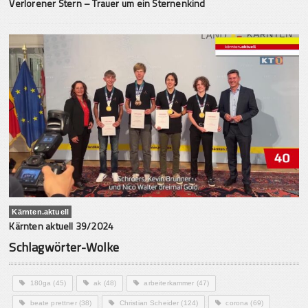
Verlorener Stern – Trauer um ein Sternenkind
Kärnten.aktuell
Kärnten aktuell 39/2024
Schlagwörter-Wolke
180ga
(45)
ak
(48)
arbeiterkammer
(47)
beate prettner
(38)
Christian Scheider
(124)
corona
(69)