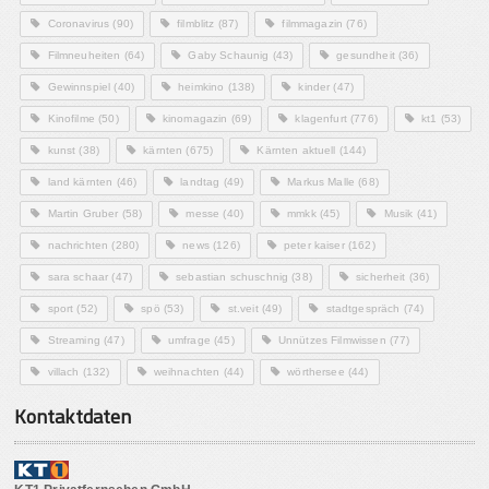
Coronavirus
(90)
filmblitz
(87)
filmmagazin
(76)
Filmneuheiten
(64)
Gaby Schaunig
(43)
gesundheit
(36)
Gewinnspiel
(40)
heimkino
(138)
kinder
(47)
Kinofilme
(50)
kinomagazin
(69)
klagenfurt
(776)
kt1
(53)
kunst
(38)
kärnten
(675)
Kärnten aktuell
(144)
land kärnten
(46)
landtag
(49)
Markus Malle
(68)
Martin Gruber
(58)
messe
(40)
mmkk
(45)
Musik
(41)
nachrichten
(280)
news
(126)
peter kaiser
(162)
sara schaar
(47)
sebastian schuschnig
(38)
sicherheit
(36)
sport
(52)
spö
(53)
st.veit
(49)
stadtgespräch
(74)
Streaming
(47)
umfrage
(45)
Unnützes Filmwissen
(77)
villach
(132)
weihnachten
(44)
wörthersee
(44)
Kontaktdaten