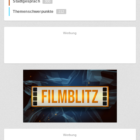
Stadtgespräch
300
Themenschwerpunkte
212
Werbung
Werbung