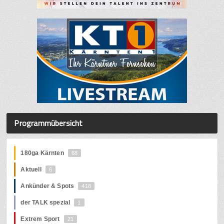
Programmübersicht
180ga Kärnten
68
Aktuell
6
Ankünder & Spots
418
der TALK spezial
1
Extrem Sport
21