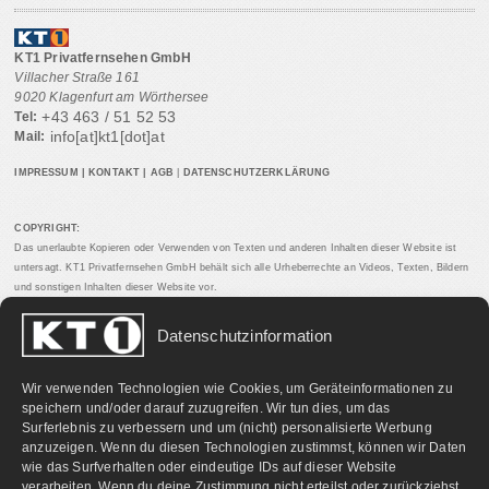
KT1 Privatfernsehen GmbH
Villacher Straße 161
9020 Klagenfurt am Wörthersee
+43 463 / 51 52 53
Tel:
info[at]kt1[dot]at
Mail:
IMPRESSUM
|
KONTAKT
|
AGB
|
DATENSCHUTZERKLÄRUNG
COPYRIGHT:
Das unerlaubte Kopieren oder Verwenden von Texten und anderen Inhalten dieser Website ist
untersagt. KT1 Privatfernsehen GmbH behält sich alle Urheberrechte an Videos, Texten, Bildern
und sonstigen Inhalten dieser Website vor.
Datenschutzinformation
PARTNERLINKS:
Wir verwenden Technologien wie Cookies, um Geräteinformationen zu
speichern und/oder darauf zuzugreifen. Wir tun dies, um das
Surferlebnis zu verbessern und um (nicht) personalisierte Werbung
anzuzeigen. Wenn du diesen Technologien zustimmst, können wir Daten
wie das Surfverhalten oder eindeutige IDs auf dieser Website
verarbeiten. Wenn du deine Zustimmung nicht erteilst oder zurückziehst,