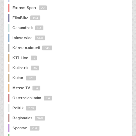
Extrem Sport
22
FilmBlitz
194
Gesundheit
63
Infoservice
560
Kärnten.aktuell
245
KT1 Live
3
Kulinarik
36
Kultur
121
Messe TV
94
Österreich Intim
14
Politik
278
Regionales
940
Spontan
204