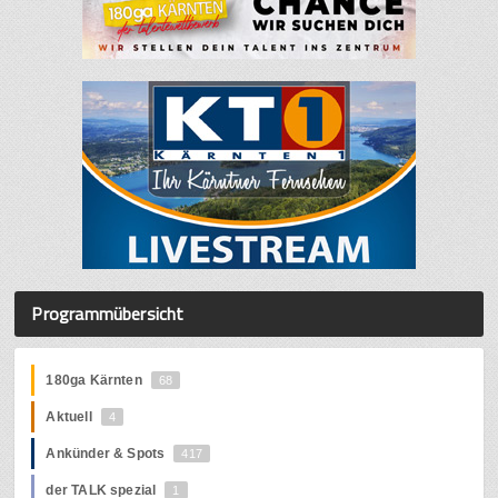
Programmübersicht
180ga Kärnten
68
Aktuell
4
Ankünder & Spots
417
der TALK spezial
1