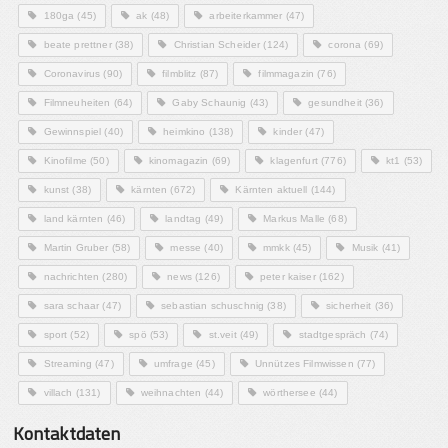
180ga
(45)
ak
(48)
arbeiterkammer
(47)
beate prettner
(38)
Christian Scheider
(124)
corona
(69)
Coronavirus
(90)
filmblitz
(87)
filmmagazin
(76)
Filmneuheiten
(64)
Gaby Schaunig
(43)
gesundheit
(36)
Gewinnspiel
(40)
heimkino
(138)
kinder
(47)
Kinofilme
(50)
kinomagazin
(69)
klagenfurt
(776)
kt1
(53)
kunst
(38)
kärnten
(672)
Kärnten aktuell
(144)
land kärnten
(46)
landtag
(49)
Markus Malle
(68)
Martin Gruber
(58)
messe
(40)
mmkk
(45)
Musik
(41)
nachrichten
(280)
news
(126)
peter kaiser
(162)
sara schaar
(47)
sebastian schuschnig
(38)
sicherheit
(36)
sport
(52)
spö
(53)
st.veit
(49)
stadtgespräch
(74)
Streaming
(47)
umfrage
(45)
Unnützes Filmwissen
(77)
villach
(131)
weihnachten
(44)
wörthersee
(44)
Kontaktdaten