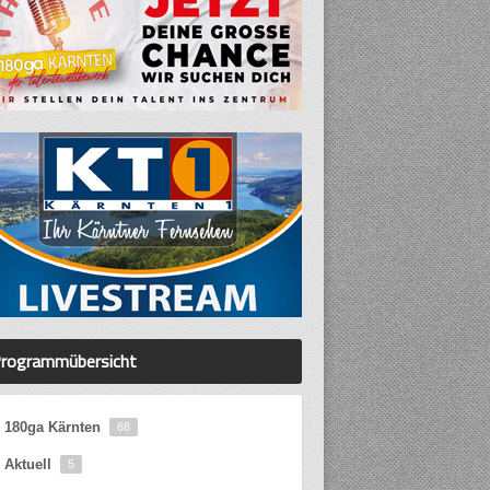
rogrammübersicht
180ga Kärnten
68
Aktuell
5