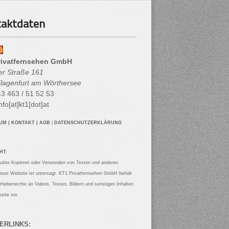
aktdaten
rivatfernsehen GmbH
her Straße 161
lagenfurt am Wörthersee
3 463 / 51 52 53
nfo[at]kt1[dot]at
SUM
|
KONTAKT
|
AGB
|
DATENSCHUTZERKLÄRUNG
HT:
aubte Kopieren oder Verwenden von Texten und anderen
ieser Website ist untersagt. KT1 Privatfernsehen GmbH behält
Urheberrechte an Videos, Texten, Bildern und sonstigen Inhalten
site vor.
ERLINKS: