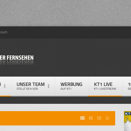
ssum
M
UNSER TEAM
WERBUNG
KT1 LIVE
1
STELLT SICH VOR
AUF KT1
KT1 LIVESTREAM
D