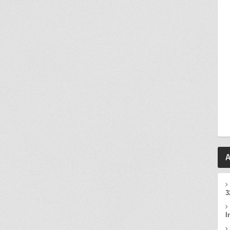
A
3
I