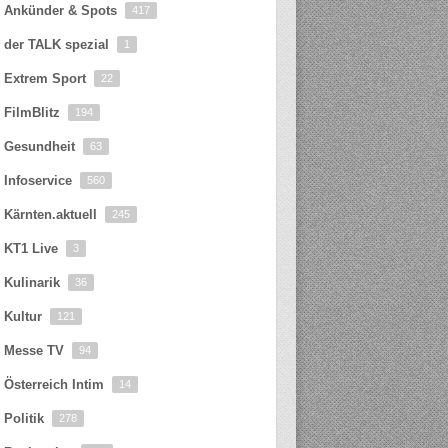
Ankünder & Spots
417
der TALK spezial
1
Extrem Sport
22
FilmBlitz
194
Gesundheit
63
Infoservice
560
Kärnten.aktuell
245
KT1 Live
3
Kulinarik
36
Kultur
121
Messe TV
94
Österreich Intim
14
Politik
278