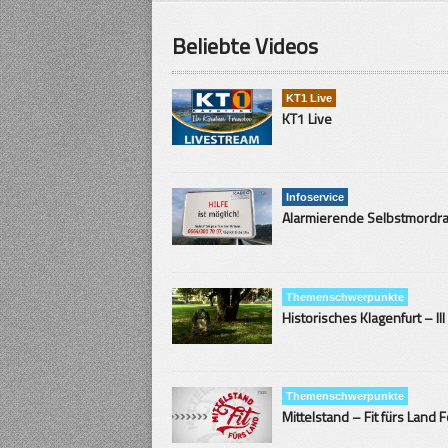
Beliebte Videos
KT1 Live
KT1 Live
Infoservice
Themenschwerpunkte
Historisches Klagenfurt – III
Themenschwerpunkte