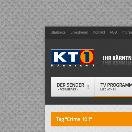
Startseite
Livestream
Kontakt
AGB
Impre
DER SENDER
TV PROGRAM
INFOS ÜBER KT1
MEDIATHEK
Tag "Crime 101"