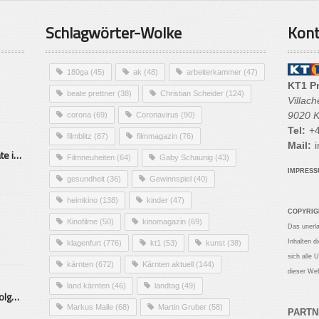
Schlagwörter-Wolke
Kont
180ga
(45)
ak
(48)
arbeiterkammer
(47)
KT1 P
beate prettner
(38)
Christian Scheider
(124)
Villac
9020 K
corona
(69)
Coronavirus
(90)
Tel:
+4
filmblitz
(87)
filmmagazin
(76)
Mail:
i
Alarmierende Selbstmordrate in Kärnten
Filmneuheiten
(64)
Gaby Schaunig
(43)
IMPRES
gesundheit
(36)
Gewinnspiel
(40)
heimkino
(138)
kinder
(47)
COPYRIG
Kinofilme
(50)
kinomagazin
(69)
Das unerl
Inhalten d
klagenfurt
(776)
kt1
(53)
kunst
(38)
sich alle 
kärnten
(672)
Kärnten aktuell
(144)
dieser Web
land kärnten
(46)
landtag
(49)
Mittelstand – Fit fürs Land Folge 9- Konditor
Markus Malle
(68)
Martin Gruber
(58)
PARTN