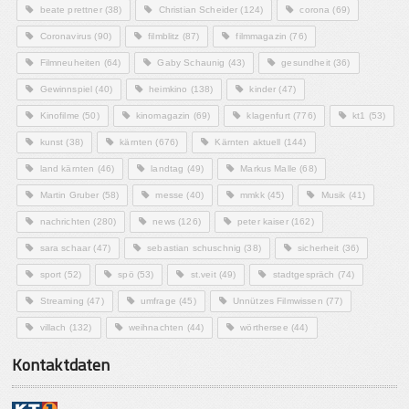
beate prettner
(38)
Christian Scheider
(124)
corona
(69)
Coronavirus
(90)
filmblitz
(87)
filmmagazin
(76)
Filmneuheiten
(64)
Gaby Schaunig
(43)
gesundheit
(36)
Gewinnspiel
(40)
heimkino
(138)
kinder
(47)
Kinofilme
(50)
kinomagazin
(69)
klagenfurt
(776)
kt1
(53)
kunst
(38)
kärnten
(676)
Kärnten aktuell
(144)
land kärnten
(46)
landtag
(49)
Markus Malle
(68)
Martin Gruber
(58)
messe
(40)
mmkk
(45)
Musik
(41)
nachrichten
(280)
news
(126)
peter kaiser
(162)
sara schaar
(47)
sebastian schuschnig
(38)
sicherheit
(36)
sport
(52)
spö
(53)
st.veit
(49)
stadtgespräch
(74)
Streaming
(47)
umfrage
(45)
Unnützes Filmwissen
(77)
villach
(132)
weihnachten
(44)
wörthersee
(44)
Kontaktdaten