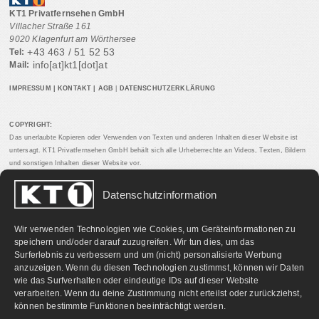
KT1 Privatfernsehen GmbH
Villacher Straße 161
9020 Klagenfurt am Wörthersee
+43 463 / 51 52 53
Tel:
info[at]kt1[dot]at
Mail:
IMPRESSUM
|
KONTAKT
|
AGB
|
DATENSCHUTZERKLÄRUNG
COPYRIGHT:
Das unerlaubte Kopieren oder Verwenden von Texten und anderen Inhalten dieser Website ist
untersagt. KT1 Privatfernsehen GmbH behält sich alle Urheberrechte an Videos, Texten, Bildern
und sonstigen Inhalten dieser Website vor.
Datenschutzinformation
PARTNERLINKS:
Wir verwenden Technologien wie Cookies, um Geräteinformationen zu
speichern und/oder darauf zuzugreifen. Wir tun dies, um das
Surferlebnis zu verbessern und um (nicht) personalisierte Werbung
anzuzeigen. Wenn du diesen Technologien zustimmst, können wir Daten
wie das Surfverhalten oder eindeutige IDs auf dieser Website
verarbeiten. Wenn du deine Zustimmung nicht erteilst oder zurückziehst,
können bestimmte Funktionen beeinträchtigt werden.