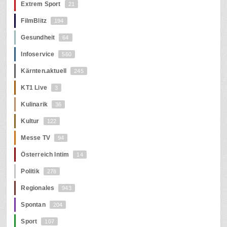
Extrem Sport
21
FilmBlitz
194
Gesundheit
64
Infoservice
560
Kärnten.aktuell
245
KT1 Live
3
Kulinarik
36
Kultur
122
Messe TV
94
Österreich Intim
14
Politik
278
Regionales
943
Spontan
204
Sport
107