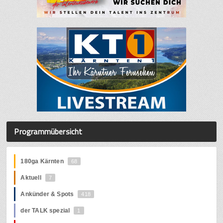
Programmübersicht
180ga Kärnten
68
Aktuell
7
Ankünder & Spots
418
der TALK spezial
1