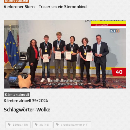
Stadtgespräch
Verlorener Stern – Trauer um ein Sternenkind
Kärnten.aktuell
Kärnten aktuell 39/2024
Schlagwörter-Wolke
180ga
(45)
ak
(48)
arbeiterkammer
(47)