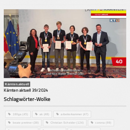
Kärnten.aktuell
Kärnten aktuell 39/2024
Schlagwörter-Wolke
180ga
(45)
ak
(48)
arbeiterkammer
(47)
beate prettner
(38)
Christian Scheider
(124)
corona
(69)