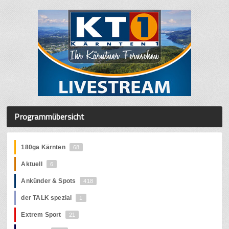
Programmübersicht
180ga Kärnten
68
Aktuell
6
Ankünder & Spots
418
der TALK spezial
1
Extrem Sport
21