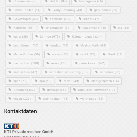
Coronavirus
(90)
filmblitz
(87)
filmmagazin
(76)
Filmneuheiten
(64)
Gaby Schaunig
(43)
gesundheit
(36)
Gewinnspiel
(40)
heimkino
(138)
kinder
(47)
Kinofilme
(50)
kinomagazin
(69)
klagenfurt
(776)
kt1
(53)
kunst
(38)
kärnten
(675)
Kärnten aktuell
(144)
land kärnten
(46)
landtag
(49)
Markus Malle
(68)
Martin Gruber
(58)
messe
(40)
mmkk
(45)
Musik
(41)
nachrichten
(280)
news
(126)
peter kaiser
(162)
sara schaar
(47)
sebastian schuschnig
(38)
sicherheit
(36)
sport
(52)
spö
(53)
st.veit
(49)
stadtgespräch
(74)
Streaming
(47)
umfrage
(45)
Unnützes Filmwissen
(77)
villach
(132)
weihnachten
(44)
wörthersee
(44)
Kontaktdaten
KT1 Privatfernsehen GmbH