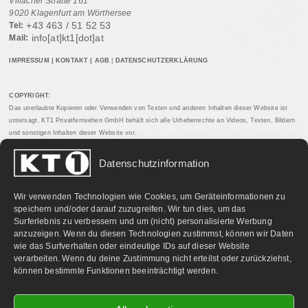
Villacher Straße 161
9020 Klagenfurt am Wörthersee
+43 463 / 51 52 53
Tel:
info[at]kt1[dot]at
Mail:
IMPRESSUM
|
KONTAKT
|
AGB
|
DATENSCHUTZERKLÄRUNG
COPYRIGHT:
Das unerlaubte Kopieren oder Verwenden von Texten und anderen Inhalten dieser Website ist
untersagt. KT1 Privatfernsehen GmbH behält sich alle Urheberrechte an Videos, Texten, Bildern
und sonstigen Inhalten dieser Website vor.
Datenschutzinformation
PARTNERLINKS:
Wir verwenden Technologien wie Cookies, um Geräteinformationen zu
speichern und/oder darauf zuzugreifen. Wir tun dies, um das
Surferlebnis zu verbessern und um (nicht) personalisierte Werbung
anzuzeigen. Wenn du diesen Technologien zustimmst, können wir Daten
wie das Surfverhalten oder eindeutige IDs auf dieser Website
verarbeiten. Wenn du deine Zustimmung nicht erteilst oder zurückziehst,
können bestimmte Funktionen beeinträchtigt werden.