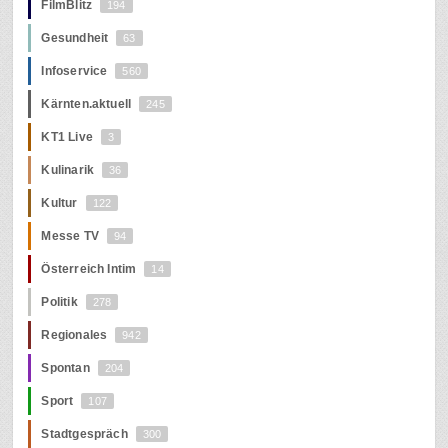
FilmBlitz
194
Gesundheit
63
Infoservice
560
Kärnten.aktuell
245
KT1 Live
3
Kulinarik
36
Kultur
122
Messe TV
94
Österreich Intim
14
Politik
278
Regionales
942
Spontan
204
Sport
107
Stadtgespräch
300