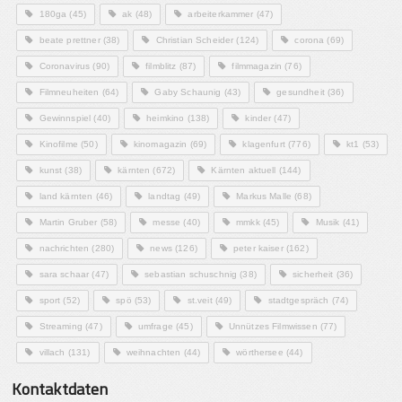
180ga
(45)
ak
(48)
arbeiterkammer
(47)
beate prettner
(38)
Christian Scheider
(124)
corona
(69)
Coronavirus
(90)
filmblitz
(87)
filmmagazin
(76)
Filmneuheiten
(64)
Gaby Schaunig
(43)
gesundheit
(36)
Gewinnspiel
(40)
heimkino
(138)
kinder
(47)
Kinofilme
(50)
kinomagazin
(69)
klagenfurt
(776)
kt1
(53)
kunst
(38)
kärnten
(672)
Kärnten aktuell
(144)
land kärnten
(46)
landtag
(49)
Markus Malle
(68)
Martin Gruber
(58)
messe
(40)
mmkk
(45)
Musik
(41)
nachrichten
(280)
news
(126)
peter kaiser
(162)
sara schaar
(47)
sebastian schuschnig
(38)
sicherheit
(36)
sport
(52)
spö
(53)
st.veit
(49)
stadtgespräch
(74)
Streaming
(47)
umfrage
(45)
Unnützes Filmwissen
(77)
villach
(131)
weihnachten
(44)
wörthersee
(44)
Kontaktdaten