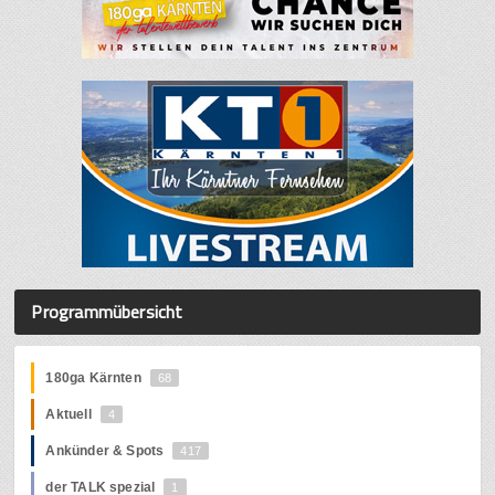
Programmübersicht
180ga Kärnten
68
Aktuell
4
Ankünder & Spots
417
der TALK spezial
1