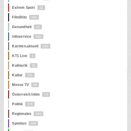
Extrem Sport
22
FilmBlitz
194
Gesundheit
63
Infoservice
560
Kärnten.aktuell
245
KT1 Live
3
Kulinarik
36
Kultur
121
Messe TV
94
Österreich Intim
14
Politik
278
Regionales
940
Spontan
204