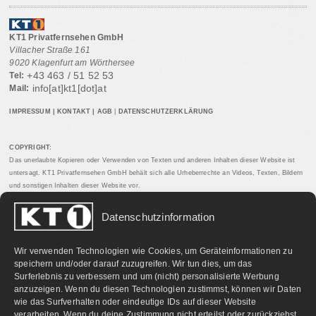
KT1 Privatfernsehen GmbH
Villacher Straße 161
9020 Klagenfurt am Wörthersee
+43 463 / 51 52 53
Tel:
info[at]kt1[dot]at
Mail:
IMPRESSUM
|
KONTAKT
|
AGB
|
DATENSCHUTZERKLÄRUNG
COPYRIGHT:
Das unerlaubte Kopieren oder Verwenden von Texten und anderen Inhalten dieser Website ist
untersagt. KT1 Privatfernsehen GmbH behält sich alle Urheberrechte an Videos, Texten, Bildern
und sonstigen Inhalten dieser Website vor.
Datenschutzinformation
PARTNERLINKS:
Wir verwenden Technologien wie Cookies, um Geräteinformationen zu
speichern und/oder darauf zuzugreifen. Wir tun dies, um das
Surferlebnis zu verbessern und um (nicht) personalisierte Werbung
anzuzeigen. Wenn du diesen Technologien zustimmst, können wir Daten
wie das Surfverhalten oder eindeutige IDs auf dieser Website
verarbeiten. Wenn du deine Zustimmung nicht erteilst oder zurückziehst,