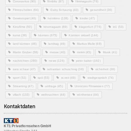
Coronavirus
(90)
filmblitz
(87)
filmmagazin
(76)
Filmneuheiten
(64)
Gaby Schaunig
(43)
gesundheit
(36)
Gewinnspiel
(40)
heimkino
(138)
kinder
(47)
Kinofilme
(50)
kinomagazin
(69)
klagenfurt
(776)
kt1
(53)
kunst
(38)
kärnten
(675)
Kärnten aktuell
(144)
land kärnten
(46)
landtag
(49)
Markus Malle
(68)
Martin Gruber
(58)
messe
(40)
mmkk
(45)
Musik
(41)
nachrichten
(280)
news
(126)
peter kaiser
(162)
sara schaar
(47)
sebastian schuschnig
(38)
sicherheit
(36)
sport
(52)
spö
(53)
st.veit
(49)
stadtgespräch
(74)
Streaming
(47)
umfrage
(45)
Unnützes Filmwissen
(77)
villach
(132)
weihnachten
(44)
wörthersee
(44)
Kontaktdaten
KT1 Privatfernsehen GmbH