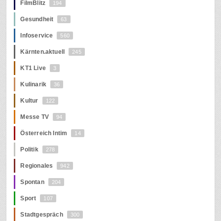
FilmBlitz
194
Gesundheit
63
Infoservice
560
Kärnten.aktuell
245
KT1 Live
3
Kulinarik
36
Kultur
122
Messe TV
94
Österreich Intim
14
Politik
278
Regionales
942
Spontan
204
Sport
107
Stadtgespräch
300