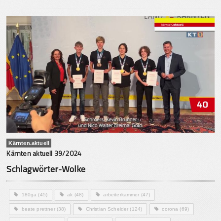
Kärnten.aktuell
Kärnten aktuell 39/2024
Schlagwörter-Wolke
180ga
(45)
ak
(48)
arbeiterkammer
(47)
beate prettner
(38)
Christian Scheider
(124)
corona
(69)