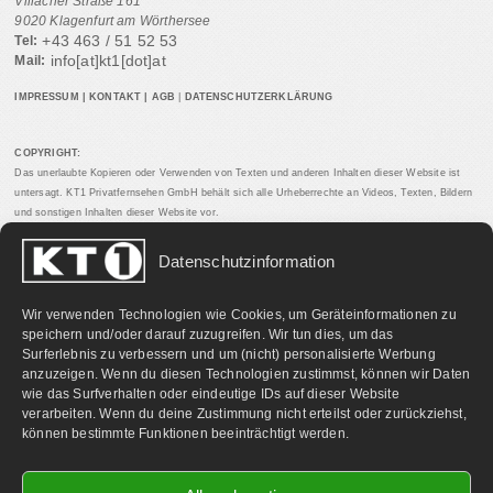
Villacher Straße 161
9020 Klagenfurt am Wörthersee
+43 463 / 51 52 53
Tel:
info[at]kt1[dot]at
Mail:
IMPRESSUM
|
KONTAKT
|
AGB
|
DATENSCHUTZERKLÄRUNG
COPYRIGHT:
Das unerlaubte Kopieren oder Verwenden von Texten und anderen Inhalten dieser Website ist
untersagt. KT1 Privatfernsehen GmbH behält sich alle Urheberrechte an Videos, Texten, Bildern
und sonstigen Inhalten dieser Website vor.
Datenschutzinformation
PARTNERLINKS:
Wir verwenden Technologien wie Cookies, um Geräteinformationen zu
speichern und/oder darauf zuzugreifen. Wir tun dies, um das
Surferlebnis zu verbessern und um (nicht) personalisierte Werbung
anzuzeigen. Wenn du diesen Technologien zustimmst, können wir Daten
wie das Surfverhalten oder eindeutige IDs auf dieser Website
verarbeiten. Wenn du deine Zustimmung nicht erteilst oder zurückziehst,
können bestimmte Funktionen beeinträchtigt werden.