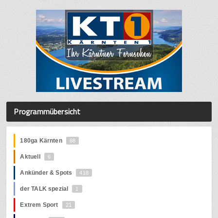
Programmübersicht
180ga Kärnten
68
Aktuell
6
Ankünder & Spots
418
der TALK spezial
1
Extrem Sport
21