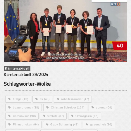
Kärnten.aktuell
Kärnten aktuell 39/2024
Schlagwörter-Wolke
180ga
(45)
ak
(48)
arbeiterkammer
(47)
beate prettner
(38)
Christian Scheider
(124)
corona
(69)
Coronavirus
(90)
filmblitz
(87)
filmmagazin
(76)
Filmneuheiten
(64)
Gaby Schaunig
(43)
gesundheit
(36)