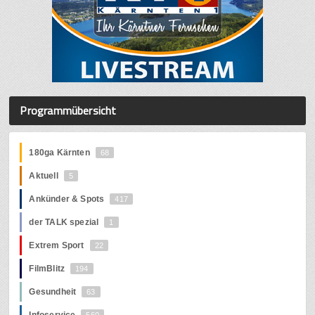
Programmübersicht
180ga Kärnten
68
Aktuell
5
Ankünder & Spots
417
der TALK spezial
1
Extrem Sport
22
FilmBlitz
194
Gesundheit
63
Infoservice
560