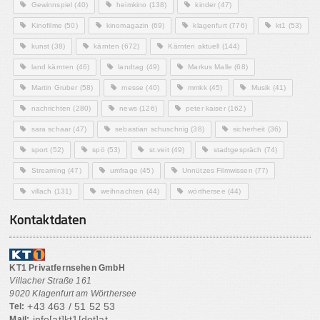
Gewinnspiel
(40)
heimkino
(138)
kinder
(47)
Kinofilme
(50)
kinomagazin
(69)
klagenfurt
(776)
kt1
(53)
kunst
(38)
kärnten
(672)
Kärnten aktuell
(144)
land kärnten
(46)
landtag
(49)
Markus Malle
(68)
Martin Gruber
(58)
messe
(40)
mmkk
(45)
Musik
(41)
nachrichten
(280)
news
(126)
peter kaiser
(162)
sara schaar
(47)
sebastian schuschnig
(38)
sicherheit
(36)
sport
(52)
spö
(53)
st.veit
(49)
stadtgespräch
(74)
Streaming
(47)
umfrage
(45)
Unnützes Filmwissen
(77)
villach
(131)
weihnachten
(44)
wörthersee
(44)
Kontaktdaten
KT1 Privatfernsehen GmbH
Villacher Straße 161
9020 Klagenfurt am Wörthersee
+43 463 / 51 52 53
Tel:
info[at]kt1[dot]at
Mail: