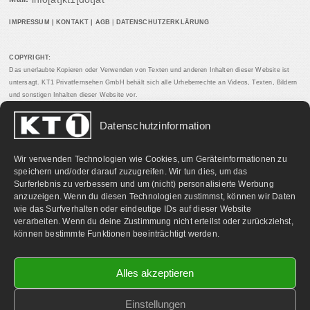
IMPRESSUM
|
KONTAKT
|
AGB
|
DATENSCHUTZERKLÄRUNG
COPYRIGHT:
Das unerlaubte Kopieren oder Verwenden von Texten und anderen Inhalten dieser Website ist
untersagt. KT1 Privatfernsehen GmbH behält sich alle Urheberrechte an Videos, Texten, Bildern
und sonstigen Inhalten dieser Website vor.
Datenschutzinformation
PARTNERLINKS:
Wir verwenden Technologien wie Cookies, um Geräteinformationen zu
speichern und/oder darauf zuzugreifen. Wir tun dies, um das
Surferlebnis zu verbessern und um (nicht) personalisierte Werbung
anzuzeigen. Wenn du diesen Technologien zustimmst, können wir Daten
wie das Surfverhalten oder eindeutige IDs auf dieser Website
verarbeiten. Wenn du deine Zustimmung nicht erteilst oder zurückziehst,
können bestimmte Funktionen beeinträchtigt werden.
Alles akzeptieren
Einstellungen