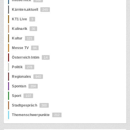
Kärnten.aktuell
245
KT1 Live
3
Kulinarik
36
Kultur
121
Messe TV
94
Österreich Intim
14
Politik
278
Regionales
940
Spontan
204
Sport
107
Stadtgespräch
300
Themenschwerpunkte
212