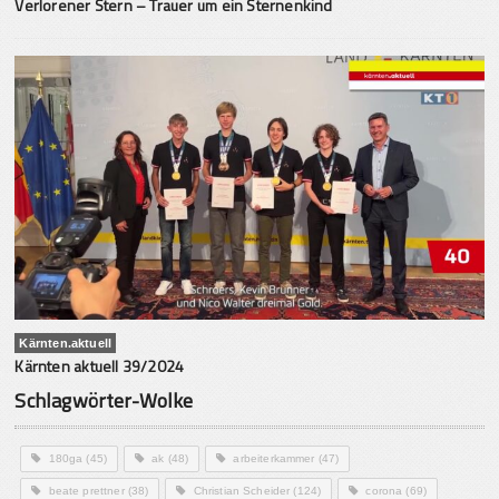
Verlorener Stern – Trauer um ein Sternenkind
Kärnten.aktuell
Kärnten aktuell 39/2024
Schlagwörter-Wolke
180ga
(45)
ak
(48)
arbeiterkammer
(47)
beate prettner
(38)
Christian Scheider
(124)
corona
(69)