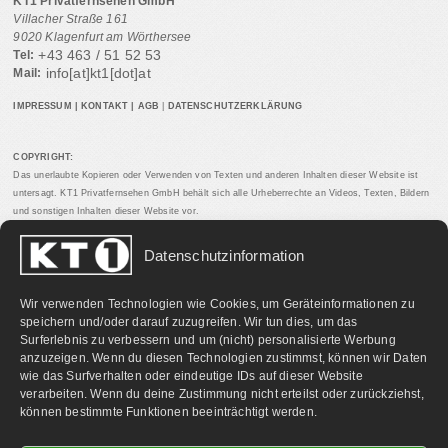
KT1 Privatfernsehen GmbH
Villacher Straße 161
9020 Klagenfurt am Wörthersee
+43 463 / 51 52 53
Tel:
info[at]kt1[dot]at
Mail:
IMPRESSUM
|
KONTAKT
|
AGB
|
DATENSCHUTZERKLÄRUNG
COPYRIGHT:
Das unerlaubte Kopieren oder Verwenden von Texten und anderen Inhalten dieser Website ist
untersagt. KT1 Privatfernsehen GmbH behält sich alle Urheberrechte an Videos, Texten, Bildern
und sonstigen Inhalten dieser Website vor.
Datenschutzinformation
PARTNERLINKS:
Wir verwenden Technologien wie Cookies, um Geräteinformationen zu
speichern und/oder darauf zuzugreifen. Wir tun dies, um das
Surferlebnis zu verbessern und um (nicht) personalisierte Werbung
anzuzeigen. Wenn du diesen Technologien zustimmst, können wir Daten
wie das Surfverhalten oder eindeutige IDs auf dieser Website
verarbeiten. Wenn du deine Zustimmung nicht erteilst oder zurückziehst,
können bestimmte Funktionen beeinträchtigt werden.