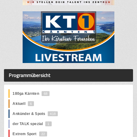
Programmübersicht
180ga Kärnten
68
Aktuell
6
Ankünder & Spots
418
der TALK spezial
1
Extrem Sport
22