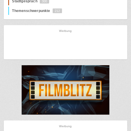
Stadtgespräch
300
Themenschwerpunkte
212
Werbung
Werbung