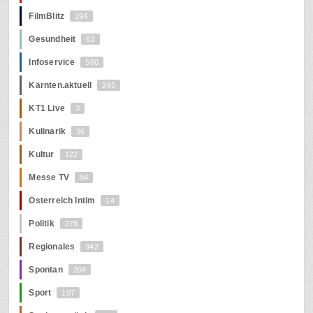
FilmBlitz
194
Gesundheit
63
Infoservice
560
Kärnten.aktuell
245
KT1 Live
3
Kulinarik
36
Kultur
122
Messe TV
94
Österreich Intim
14
Politik
278
Regionales
942
Spontan
204
Sport
107