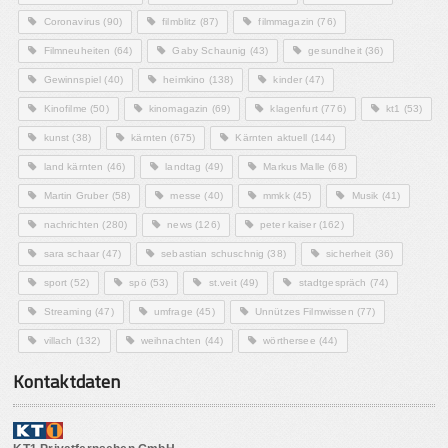
Coronavirus
(90)
filmblitz
(87)
filmmagazin
(76)
Filmneuheiten
(64)
Gaby Schaunig
(43)
gesundheit
(36)
Gewinnspiel
(40)
heimkino
(138)
kinder
(47)
Kinofilme
(50)
kinomagazin
(69)
klagenfurt
(776)
kt1
(53)
kunst
(38)
kärnten
(675)
Kärnten aktuell
(144)
land kärnten
(46)
landtag
(49)
Markus Malle
(68)
Martin Gruber
(58)
messe
(40)
mmkk
(45)
Musik
(41)
nachrichten
(280)
news
(126)
peter kaiser
(162)
sara schaar
(47)
sebastian schuschnig
(38)
sicherheit
(36)
sport
(52)
spö
(53)
st.veit
(49)
stadtgespräch
(74)
Streaming
(47)
umfrage
(45)
Unnützes Filmwissen
(77)
villach
(132)
weihnachten
(44)
wörthersee
(44)
Kontaktdaten