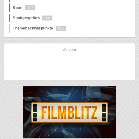
Sport
107
Stadtgespräch
300
Themenschwerpunkte
212
Werbung