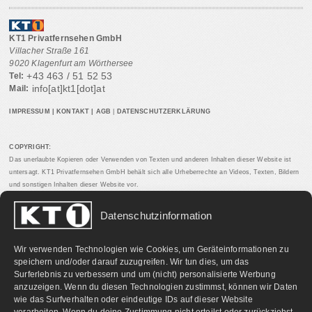
KT1 Privatfernsehen GmbH
Villacher Straße 161
9020 Klagenfurt am Wörthersee
+43 463 / 51 52 53
Tel:
info[at]kt1[dot]at
Mail:
IMPRESSUM
|
KONTAKT
|
AGB
|
DATENSCHUTZERKLÄRUNG
COPYRIGHT:
Das unerlaubte Kopieren oder Verwenden von Texten und anderen Inhalten dieser Website ist
untersagt. KT1 Privatfernsehen GmbH behält sich alle Urheberrechte an Videos, Texten, Bildern
und sonstigen Inhalten dieser Website vor.
Datenschutzinformation
PARTNERLINKS:
Wir verwenden Technologien wie Cookies, um Geräteinformationen zu
speichern und/oder darauf zuzugreifen. Wir tun dies, um das
Surferlebnis zu verbessern und um (nicht) personalisierte Werbung
anzuzeigen. Wenn du diesen Technologien zustimmst, können wir Daten
wie das Surfverhalten oder eindeutige IDs auf dieser Website