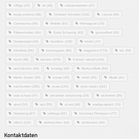
180ga
(45)
ak
(48)
arbeiterkammer
(47)
beate prettner
(38)
Christian Scheider
(124)
corona
(69)
Coronavirus
(90)
filmblitz
(87)
filmmagazin
(76)
Filmneuheiten
(64)
Gaby Schaunig
(43)
gesundheit
(36)
Gewinnspiel
(40)
heimkino
(138)
kinder
(47)
Kinofilme
(50)
kinomagazin
(69)
klagenfurt
(776)
kt1
(53)
kunst
(38)
kärnten
(676)
Kärnten aktuell
(144)
land kärnten
(46)
landtag
(49)
Markus Malle
(68)
Martin Gruber
(58)
messe
(40)
mmkk
(45)
Musik
(41)
nachrichten
(280)
news
(126)
peter kaiser
(162)
sara schaar
(47)
sebastian schuschnig
(38)
sicherheit
(36)
sport
(52)
spö
(53)
st.veit
(49)
stadtgespräch
(74)
Streaming
(47)
umfrage
(45)
Unnützes Filmwissen
(77)
villach
(132)
weihnachten
(44)
wörthersee
(44)
Kontaktdaten