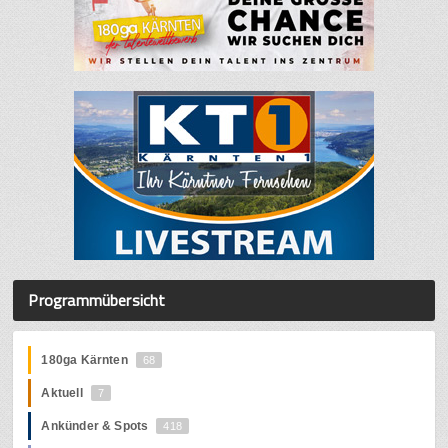
Programmübersicht
180ga Kärnten
68
Aktuell
7
Ankünder & Spots
418