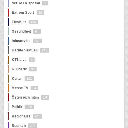
der TALK spezial
1
Extrem Sport
22
FilmBlitz
194
Gesundheit
64
Infoservice
560
Kärnten.aktuell
245
KT1 Live
3
Kulinarik
36
Kultur
122
Messe TV
94
Österreich Intim
14
Politik
278
Regionales
943
Spontan
204