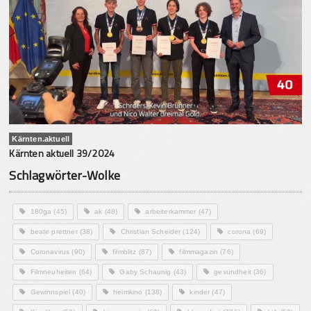
Kärnten.aktuell
Kärnten aktuell 39/2024
Schlagwörter-Wolke
180ga
(45)
ak
(48)
arbeiterkammer
(47)
beate prettner
(38)
Christian Scheider
(124)
corona
(69)
Coronavirus
(90)
filmblitz
(87)
filmmagazin
(76)
Filmneuheiten
(64)
Gaby Schaunig
(43)
gesundheit
(36)
Gewinnspiel
(40)
heimkino
(138)
kinder
(47)