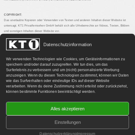
COPYRIGHT:
Das unerlaubte Kopieren oder Verwenden von Texten und anderen Inhalten dieser Website ist
untersagt. KT1 Privatfernsehen GmbH behält sich alle Urheberrechte an Videos, Texten, Bildern
und sonstigen Inhalten dieser Website vor.
Datenschutzinformation
PARTNERLINKS:
Wir verwenden Technologien wie Cookies, um Geräteinformationen zu
speichern und/oder darauf zuzugreifen. Wir tun dies, um das
Surferlebnis zu verbessern und um (nicht) personalisierte Werbung
anzuzeigen. Wenn du diesen Technologien zustimmst, können wir Daten
wie das Surfverhalten oder eindeutige IDs auf dieser Website
verarbeiten. Wenn du deine Zustimmung nicht erteilst oder zurückziehst,
können bestimmte Funktionen beeinträchtigt werden.
Alles akzeptieren
Einstellungen
©
2026 KT1 Privatfernsehen - Alle Rechte vorbehalten.
Homepage & Webbetreuung DF-Media.at
Datenschutzerklärung
Impressum