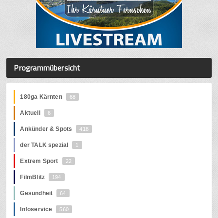
Programmübersicht
180ga Kärnten
68
Aktuell
6
Ankünder & Spots
418
der TALK spezial
1
Extrem Sport
22
FilmBlitz
194
Gesundheit
64
Infoservice
560