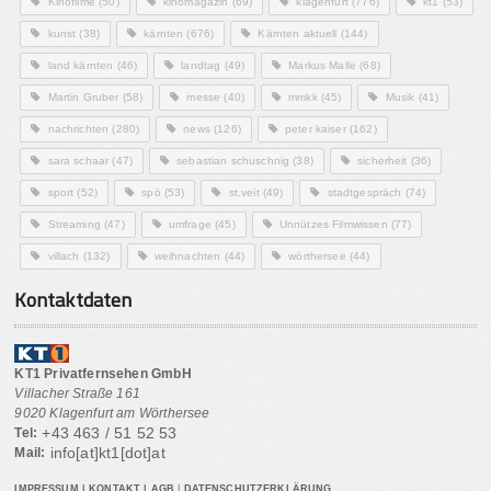
Kinofilme
(50)
kinomagazin
(69)
klagenfurt
(776)
kt1
(53)
kunst
(38)
kärnten
(676)
Kärnten aktuell
(144)
land kärnten
(46)
landtag
(49)
Markus Malle
(68)
Martin Gruber
(58)
messe
(40)
mmkk
(45)
Musik
(41)
nachrichten
(280)
news
(126)
peter kaiser
(162)
sara schaar
(47)
sebastian schuschnig
(38)
sicherheit
(36)
sport
(52)
spö
(53)
st.veit
(49)
stadtgespräch
(74)
Streaming
(47)
umfrage
(45)
Unnützes Filmwissen
(77)
villach
(132)
weihnachten
(44)
wörthersee
(44)
Kontaktdaten
KT1 Privatfernsehen GmbH
Villacher Straße 161
9020 Klagenfurt am Wörthersee
+43 463 / 51 52 53
Tel:
info[at]kt1[dot]at
Mail:
IMPRESSUM
|
KONTAKT
|
AGB
|
DATENSCHUTZERKLÄRUNG