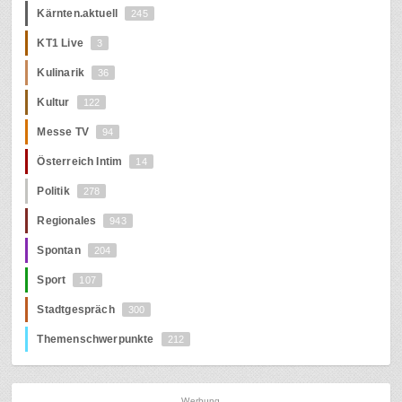
Kärnten.aktuell
245
KT1 Live
3
Kulinarik
36
Kultur
122
Messe TV
94
Österreich Intim
14
Politik
278
Regionales
943
Spontan
204
Sport
107
Stadtgespräch
300
Themenschwerpunkte
212
Werbung