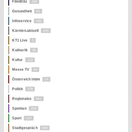
FilmBlitz
194
Gesundheit
63
Infoservice
560
Kärnten.aktuell
245
KT1 Live
3
Kulinarik
36
Kultur
122
Messe TV
94
Österreich Intim
14
Politik
278
Regionales
941
Spontan
204
Sport
107
Stadtgespräch
300