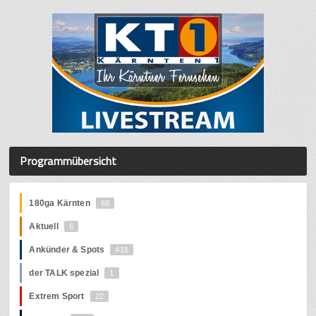
Programmübersicht
180ga Kärnten
68
Aktuell
6
Ankünder & Spots
418
der TALK spezial
1
Extrem Sport
22