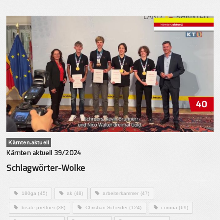
Kärnten.aktuell
Kärnten aktuell 39/2024
Schlagwörter-Wolke
180ga
(45)
ak
(48)
arbeiterkammer
(47)
beate prettner
(38)
Christian Scheider
(124)
corona
(69)