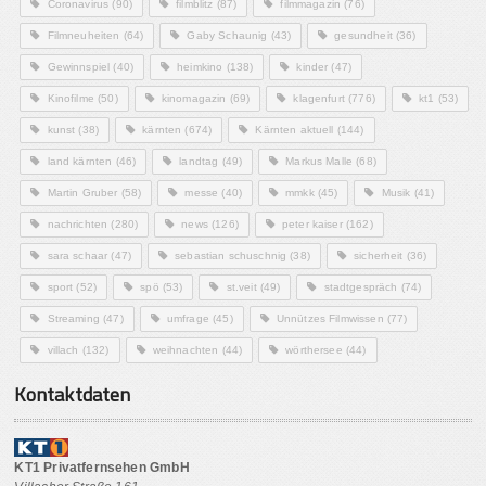
Coronavirus
(90)
filmblitz
(87)
filmmagazin
(76)
Filmneuheiten
(64)
Gaby Schaunig
(43)
gesundheit
(36)
Gewinnspiel
(40)
heimkino
(138)
kinder
(47)
Kinofilme
(50)
kinomagazin
(69)
klagenfurt
(776)
kt1
(53)
kunst
(38)
kärnten
(674)
Kärnten aktuell
(144)
land kärnten
(46)
landtag
(49)
Markus Malle
(68)
Martin Gruber
(58)
messe
(40)
mmkk
(45)
Musik
(41)
nachrichten
(280)
news
(126)
peter kaiser
(162)
sara schaar
(47)
sebastian schuschnig
(38)
sicherheit
(36)
sport
(52)
spö
(53)
st.veit
(49)
stadtgespräch
(74)
Streaming
(47)
umfrage
(45)
Unnützes Filmwissen
(77)
villach
(132)
weihnachten
(44)
wörthersee
(44)
Kontaktdaten
KT1 Privatfernsehen GmbH