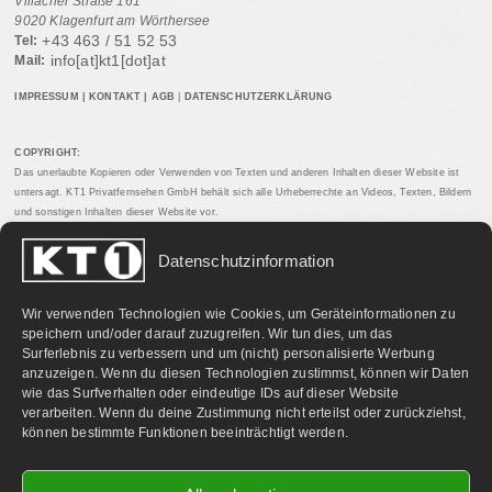
Villacher Straße 161
9020 Klagenfurt am Wörthersee
+43 463 / 51 52 53
Tel:
info[at]kt1[dot]at
Mail:
IMPRESSUM
|
KONTAKT
|
AGB
|
DATENSCHUTZERKLÄRUNG
COPYRIGHT:
Das unerlaubte Kopieren oder Verwenden von Texten und anderen Inhalten dieser Website ist
untersagt. KT1 Privatfernsehen GmbH behält sich alle Urheberrechte an Videos, Texten, Bildern
und sonstigen Inhalten dieser Website vor.
Datenschutzinformation
PARTNERLINKS:
Wir verwenden Technologien wie Cookies, um Geräteinformationen zu
speichern und/oder darauf zuzugreifen. Wir tun dies, um das
Surferlebnis zu verbessern und um (nicht) personalisierte Werbung
anzuzeigen. Wenn du diesen Technologien zustimmst, können wir Daten
wie das Surfverhalten oder eindeutige IDs auf dieser Website
verarbeiten. Wenn du deine Zustimmung nicht erteilst oder zurückziehst,
können bestimmte Funktionen beeinträchtigt werden.