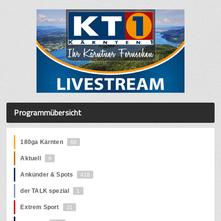
Programmübersicht
180ga Kärnten
68
Aktuell
6
Ankünder & Spots
418
der TALK spezial
1
Extrem Sport
21