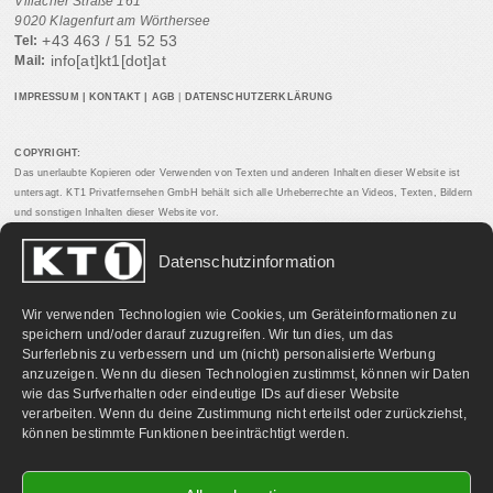
Villacher Straße 161
9020 Klagenfurt am Wörthersee
+43 463 / 51 52 53
Tel:
info[at]kt1[dot]at
Mail:
IMPRESSUM
|
KONTAKT
|
AGB
|
DATENSCHUTZERKLÄRUNG
COPYRIGHT:
Das unerlaubte Kopieren oder Verwenden von Texten und anderen Inhalten dieser Website ist
untersagt. KT1 Privatfernsehen GmbH behält sich alle Urheberrechte an Videos, Texten, Bildern
und sonstigen Inhalten dieser Website vor.
Datenschutzinformation
PARTNERLINKS:
Wir verwenden Technologien wie Cookies, um Geräteinformationen zu
speichern und/oder darauf zuzugreifen. Wir tun dies, um das
Surferlebnis zu verbessern und um (nicht) personalisierte Werbung
anzuzeigen. Wenn du diesen Technologien zustimmst, können wir Daten
wie das Surfverhalten oder eindeutige IDs auf dieser Website
verarbeiten. Wenn du deine Zustimmung nicht erteilst oder zurückziehst,
können bestimmte Funktionen beeinträchtigt werden.