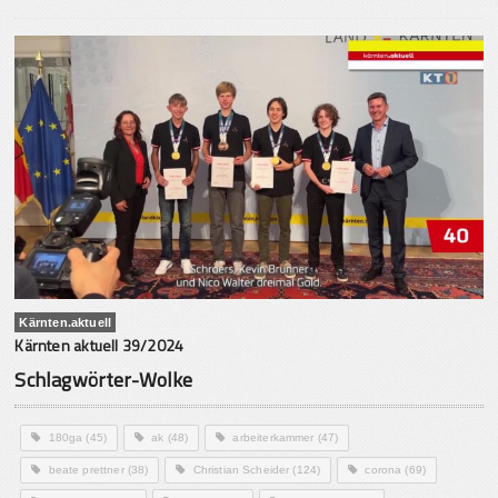
Kärnten.aktuell
Kärnten aktuell 39/2024
Schlagwörter-Wolke
180ga
(45)
ak
(48)
arbeiterkammer
(47)
beate prettner
(38)
Christian Scheider
(124)
corona
(69)