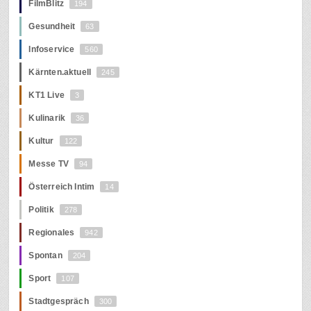
FilmBlitz
194
Gesundheit
63
Infoservice
560
Kärnten.aktuell
245
KT1 Live
3
Kulinarik
36
Kultur
122
Messe TV
94
Österreich Intim
14
Politik
278
Regionales
942
Spontan
204
Sport
107
Stadtgespräch
300