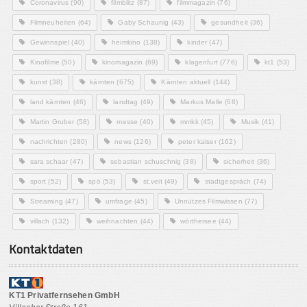
Coronavirus
(90)
filmblitz
(87)
filmmagazin
(76)
Filmneuheiten
(64)
Gaby Schaunig
(43)
gesundheit
(36)
Gewinnspiel
(40)
heimkino
(138)
kinder
(47)
Kinofilme
(50)
kinomagazin
(69)
klagenfurt
(776)
kt1
(53)
kunst
(38)
kärnten
(675)
Kärnten aktuell
(144)
land kärnten
(46)
landtag
(49)
Markus Malle
(68)
Martin Gruber
(58)
messe
(40)
mmkk
(45)
Musik
(41)
nachrichten
(280)
news
(126)
peter kaiser
(162)
sara schaar
(47)
sebastian schuschnig
(38)
sicherheit
(36)
sport
(52)
spö
(53)
st.veit
(49)
stadtgespräch
(74)
Streaming
(47)
umfrage
(45)
Unnützes Filmwissen
(77)
villach
(132)
weihnachten
(44)
wörthersee
(44)
Kontaktdaten
KT1 Privatfernsehen GmbH